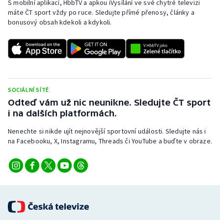
S mobilní aplikací, HbbTV a apkou iVysílání ve své chytré televizi
Baseball a softbal
Soutěže
máte ČT sport vždy po ruce. Sledujte přímé přenosy, články a
bonusový obsah kdekoli a kdykoli.
Basketbal
Historické návraty
Biatlon
Aplikace ČT sport
Boby a skeleton
AZ kvíz
SOCIÁLNÍ SÍTĚ
Box
Odteď vám už nic neunikne. Sledujte ČT sport
i na dalších platformách.
Curling
Nenechte si nikde ujít nejnovější sportovní události. Sledujte nás i
na Facebooku, X, Instagramu, Threads či YouTube a buďte v obraze.
Dostihy
Florbal
Futsal
Golf