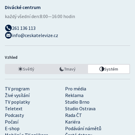
Divácké centrum
Gymnastika
každý všední den:
8:00—16:00 hodin
261 136 113
Házená
info@ceskatelevize.cz
Jezdectví
Judo
Vzhled
Světlý
Tmavý
Systém
Krasobruslení
Lezení
TV program
Pro média
Živé vysílání
Reklama
Lyže a snowboard
TV poplatky
Studio Brno
Teletext
Studio Ostrava
Podcasty
Rada ČT
Moderní pětiboj
Počasí
Kariéra
E-shop
Podávání námětů
Motorsport
Mobilní a TV aplikace
Časté dotazy