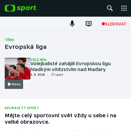
POPULÁRNÍ
SLEDOVAT
Fotbal
TÉMA
Evropská liga
Hokej
VOLEJBAL
Volejbalisté zahájili Evropskou ligu
Tenis
hladkým vítězstvím nad Maďary
|
5. 6. 2026
ČT sport
Atletika
Video
Cyklistika
DALŠÍ SPORTY
APLIKACE ČT SPORT
Mějte celý sportovní svět vždy u sebe i na
Americký fotbal
NEPŘEHLÉDNĚTE
velké obrazovce.