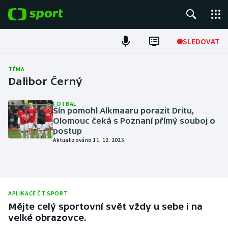
POPULÁRNÍ
SLEDOVAT
Fotbal
TÉMA
Dalibor Černý
Hokej
FOTBAL
Šín pomohl Alkmaaru porazit Dritu,
Tenis
Olomouc čeká s Poznaní přímý souboj o
postup
Atletika
Aktualizováno 11. 12. 2025
Cyklistika
DALŠÍ SPORTY
APLIKACE ČT SPORT
Mějte celý sportovní svět vždy u sebe i na
Americký fotbal
NEPŘEHLÉDNĚTE
velké obrazovce.