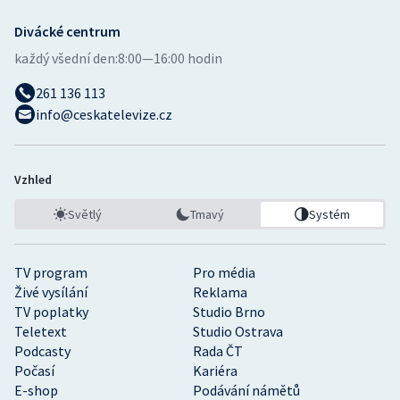
Divácké centrum
Gymnastika
každý všední den:
8:00—16:00 hodin
Házená
261 136 113
info@ceskatelevize.cz
Jezdectví
Judo
Vzhled
Krasobruslení
Světlý
Tmavý
Systém
Lezení
TV program
Pro média
Živé vysílání
Reklama
Lyže a snowboard
TV poplatky
Studio Brno
Teletext
Studio Ostrava
Moderní pětiboj
Podcasty
Rada ČT
Počasí
Kariéra
Motorsport
E-shop
Podávání námětů