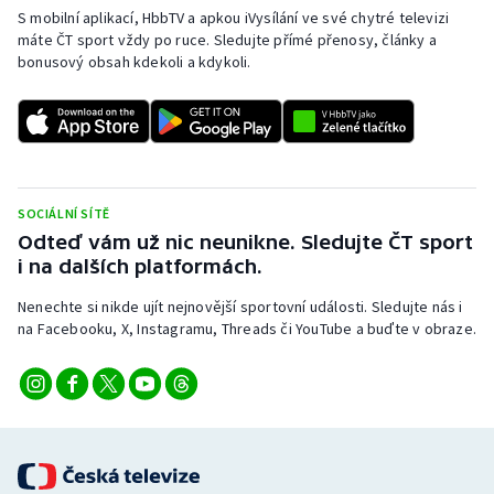
Baseball a softbal
Soutěže
S mobilní aplikací, HbbTV a apkou iVysílání ve své chytré televizi
máte ČT sport vždy po ruce. Sledujte přímé přenosy, články a
bonusový obsah kdekoli a kdykoli.
Basketbal
Historické návraty
Biatlon
Aplikace ČT sport
Boby a skeleton
AZ kvíz
SOCIÁLNÍ SÍTĚ
Box
Odteď vám už nic neunikne. Sledujte ČT sport
i na dalších platformách.
Curling
Nenechte si nikde ujít nejnovější sportovní události. Sledujte nás i
na Facebooku, X, Instagramu, Threads či YouTube a buďte v obraze.
Dostihy
Florbal
Futsal
Golf