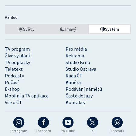
Vzhled
Světlý
Tmavý
Systém
TV program
Pro média
Živé vysílání
Reklama
TV poplatky
Studio Brno
Teletext
Studio Ostrava
Podcasty
Rada ČT
Počasí
Kariéra
E-shop
Podávání námětů
Mobilní a TV aplikace
Časté dotazy
Vše o ČT
Kontakty
Instagram
Facebook
YouTube
X
Threads