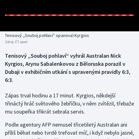
Baseball a softbal
Soutěže
Basketbal
Historické návraty
Biatlon
Aplikace ČT sport
Tenisový „Souboj pohlaví“ opanoval Kyrgios
Zdroj:
ČT sport
Boby a skeleton
AZ kvíz
Tenisový „Souboj pohlaví“ vyhrál Australan Nick
Kyrgios, Arynu Sabalenkovou z Běloruska porazil v
Box
Dubaji v exhibičním utkání s upravenými pravidly 6:3,
Curling
6:3.
Dostihy
Zápas trval hodinu a 17 minut. Kyrgios, někdejší
třináctý hráč světového žebříčku, v něm zvítězil, třebaže
Florbal
mu soupeřka třikrát sebrala servis.
Futsal
Podle agentury AFP nemusel třicetiletý Australan ani
příliš běhat nebo tvrdě trefovat míč, i když nebylo jasné,
Golf