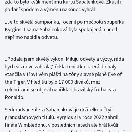
zda to bylo kvůli menšímu kurtu Sabalenkové. Zkusil i
podání spodem a výměnu nakonec vyhrál.
Gymnastika
„Je to skvělá šampionka,“ ocenil po mečbolu soupeřku
Házená
Kyrgios. I sama Sabalenková byla spokojená a hned
nepřímo nabídla odvetu.
Jezdectví
Judo
„Podala jsem skvělý výkon. Miluju odvety a výzvy, ráda
bych si znovu zahrála,“ řekla tenistka, která do haly
Krasobruslení
vtančila v třpytivém plášti na tóny slavné písně Eye of
the Tiger. V hledišti bylo 17 000 diváků, mezi
Lezení
celebritami se objevil například brazilský fotbalista
Ronaldo.
Lyže a snowboard
Sedmadvacetiletá Sabalenková je držitelkou čtyř
Moderní pětiboj
grandslamových titulů. Kyrgios si v roce 2022 zahrál
finále Wimbledonu, v posledních letech ale hrál kvůli
Motorsport