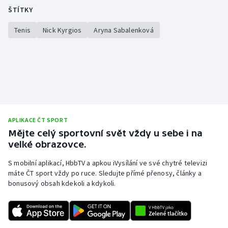
Stolní tenis
ŠTÍTKY
Tenis
Nick Kyrgios
Aryna Sabalenková
Triatlon
Veslování
Vodní slalom
Volejbal
APLIKACE ČT SPORT
Ostatní
Mějte celý sportovní svět vždy u sebe i na
velké obrazovce.
S mobilní aplikací, HbbTV a apkou iVysílání ve své chytré televizi
máte ČT sport vždy po ruce. Sledujte přímé přenosy, články a
bonusový obsah kdekoli a kdykoli.