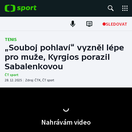
POPULÁRNÍ
SLEDOVAT
Fotbal
TENIS
„Souboj pohlaví“ vyzněl lépe
Hokej
pro muže, Kyrgios porazil
Sabalenkovou
Tenis
ČT sport
Atletika
28. 12. 2025
|
Zdroj:
ČTK
,
ČT sport
Cyklistika
DALŠÍ SPORTY
Nahrávám video
Americký fotbal
NEPŘEHLÉDNĚTE