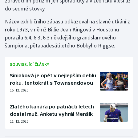
zdravotním potížím jen sporadicky a v žebříčku klesl až
do sedmé stovky.
Olympijské hry
Název exhibičního zápasu odkazoval na slavné utkání z
Parasport
roku 1973, v němž Billie Jean Kingová v Houstonu
porazila 6:4, 6:3, 6:3 někdejšího grandslamového
Plavání
šampiona, pětapadesátiletého Bobbyho Riggse.
Plážový volejbal
SOUVISEJÍCÍ ČLÁNKY
Ragby
Siniaková je opět v nejlepším deblu
roku, tentokrát s Townsendovou
Rychlobruslení
15. 12. 2025
Rychlostní kanoistika
Zlatého kanára po patnácti letech
Short track
dostal muž. Anketu vyhrál Menšík
11. 12. 2025
Sportovní střelba