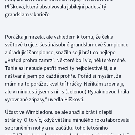
Plíšková, která absolvovala jubilejní padesátý
Olympijské hry
grandslam v kariéře.
Parasport
Porážka ji mrzela, ale vzhledem k tomu, že čelila
Plavání
světové trojce, šestinásobné grandslamové šampionce
a úřadující šampionce, snažila se ji brát co nejlépe.
Plážový volejbal
„Každá prohra zamrzí. Některé bolí víc, některé méně.
Ragby
Tahle asi nebude patřit mezi ty nejbolestivější, ale
naštvaná jsem po každé prohře. Pořád si myslím, že
Rychlobruslení
mám na to porážet kvalitní hráčky. Neříkám zrovna ji,
ale v minulosti jsem s ní i s (Jelenou) Rybakinovou hrála
Rychlostní kanoistika
vyrovnané zápasy,“ uvedla Plíšková.
Short track
Účast ve Wimbledonu se ale snažila brát i z lepší
stránky. O to víc, když většinu minulého roku laborovala
Sportovní střelba
se zraněním nohy a na začátku toho letošního