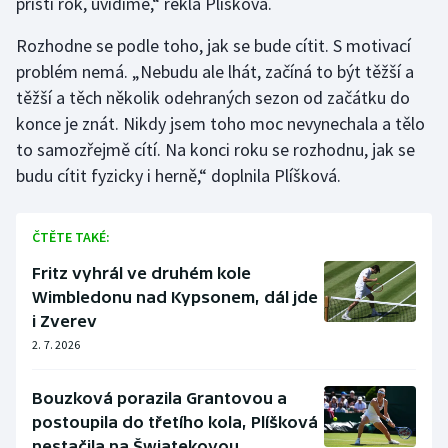
příští rok, uvidíme,“ řekla Plíšková.
Rozhodne se podle toho, jak se bude cítit. S motivací
problém nemá. „Nebudu ale lhát, začíná to být těžší a
těžší a těch několik odehraných sezon od začátku do
konce je znát. Nikdy jsem toho moc nevynechala a tělo
to samozřejmě cítí. Na konci roku se rozhodnu, jak se
budu cítit fyzicky i herně,“ doplnila Plíšková.
ČTĚTE TAKÉ:
Fritz vyhrál ve druhém kole
Wimbledonu nad Kypsonem, dál jde
i Zverev
2. 7. 2026
Bouzková porazila Grantovou a
postoupila do třetího kola, Plíšková
nestačila na Šwiatekovou