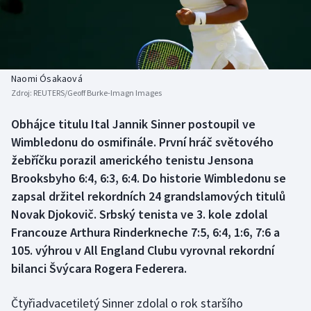
Baseball a softbal
Soutěže
Basketbal
Historické návraty
Biatlon
Aplikace ČT sport
Naomi Ósakaová
Zdroj:
REUTERS/Geoff Burke-Imagn Images
Boby a skeleton
AZ kvíz
Obhájce titulu Ital Jannik Sinner postoupil ve
Wimbledonu do osmifinále. První hráč světového
Box
žebříčku porazil amerického tenistu Jensona
Curling
Brooksbyho 6:4, 6:3, 6:4. Do historie Wimbledonu se
zapsal držitel rekordních 24 grandslamových titulů
Dostihy
Novak Djokovič. Srbský tenista ve 3. kole zdolal
Francouze Arthura Rinderkneche 7:5, 6:4, 1:6, 7:6 a
Florbal
105. výhrou v All England Clubu vyrovnal rekordní
bilanci Švýcara Rogera Federera.
Futsal
Čtyřiadvacetiletý Sinner zdolal o rok staršího
Golf