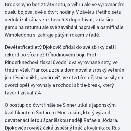
Brooksbyho bez ztráty setu, o výhru ale ve vyrovnaném
duelu bojoval dvě a čtvrt hodiny. V závěru třetího setu
Gymnastika
nedokázal zápas za stavu 5:3 dopodávat, v dalším
gamu na returnu ale své zaváhání napravil a osmifinále
Házená
Wimbledonu si zahraje pátým rokem v řadě.
Jezdectví
Devětatřicetiletý Djokovič přidal do své sbírky další
rekord po více než tříhodinovém boji. Proti
Judo
Rinderknechovi získal úvodní dva vyrovnané sety, ve
třetím však Francouz zcela dominoval a srbský veterán
Krasobruslení
jen těsně unikl „kanárovi“. Ve čtvrtém dějství se síly na
Lezení
dvorci opět vyrovnaly a rozhodl až tie-break, který
favorit získal 7:4.
Lyže a snowboard
O postup do čtvrtfinále se Sinner utká s japonským
Moderní pětiboj
kvalifikantem Šintarem Močizukim, který vyřadil
devatenáctiletou španělskou naději Rafaela Jódara.
Motorsport
Djokoviče rovněž čeká úspěšný hráč z kvalifikace Rus