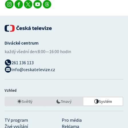
Divácké centrum
každý všední den:
8:00—16:00 hodin
261 136 113
info@ceskatelevize.cz
Vzhled
Světlý
Tmavý
Systém
TV program
Pro média
Živé vysílání
Reklama