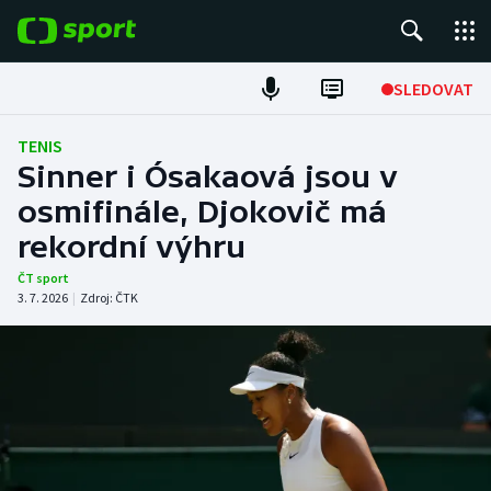
POPULÁRNÍ
SLEDOVAT
Fotbal
TENIS
Sinner i Ósakaová jsou v
Hokej
osmifinále, Djokovič má
rekordní výhru
Tenis
ČT sport
Atletika
3. 7. 2026
|
Zdroj:
ČTK
Cyklistika
DALŠÍ SPORTY
Americký fotbal
NEPŘEHLÉDNĚTE