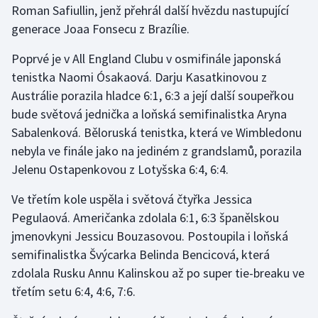
Roman Safiullin, jenž přehrál další hvězdu nastupující
Olympijské hry
generace Joaa Fonsecu z Brazílie.
Parasport
Poprvé je v All England Clubu v osmifinále japonská
tenistka Naomi Ósakaová. Darju Kasatkinovou z
Plavání
Austrálie porazila hladce 6:1, 6:3 a její další soupeřkou
bude světová jednička a loňská semifinalistka Aryna
Plážový volejbal
Sabalenková. Běloruská tenistka, která ve Wimbledonu
nebyla ve finále jako na jediném z grandslamů, porazila
Ragby
Jelenu Ostapenkovou z Lotyšska 6:4, 6:4.
Rychlobruslení
Ve třetím kole uspěla i světová čtyřka Jessica
Pegulaová. Američanka zdolala 6:1, 6:3 španělskou
Rychlostní kanoistika
jmenovkyni Jessicu Bouzasovou. Postoupila i loňská
semifinalistka Švýcarka Belinda Bencicová, která
Short track
zdolala Rusku Annu Kalinskou až po super tie-breaku ve
třetím setu 6:4, 4:6, 7:6.
Sportovní střelba