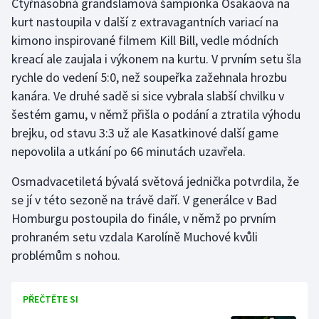
Čtyřnásobná grandslamová šampionka Ósakaová na
Stolní tenis
kurt nastoupila v další z extravagantních variací na
kimono inspirované filmem Kill Bill, vedle módních
Triatlon
kreací ale zaujala i výkonem na kurtu. V prvním setu šla
rychle do vedení 5:0, než soupeřka zažehnala hrozbu
Veslování
kanára. Ve druhé sadě si sice vybrala slabší chvilku v
Vodní slalom
šestém gamu, v němž přišla o podání a ztratila výhodu
brejku, od stavu 3:3 už ale Kasatkinové další game
Volejbal
nepovolila a utkání po 66 minutách uzavřela.
Osmadvacetiletá bývalá světová jednička potvrdila, že
Ostatní
se jí v této sezoně na trávě daří. V generálce v Bad
Homburgu postoupila do finále, v němž po prvním
prohraném setu vzdala Karolíně Muchové kvůli
problémům s nohou.
PŘEČTĚTE SI