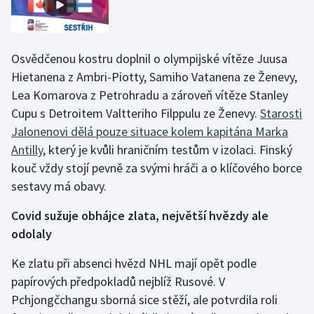
Osvědčenou kostru doplnil o olympijské vítěze Juusa
Hietanena z Ambri-Piotty, Samiho Vatanena ze Ženevy,
Lea Komarova z Petrohradu a zároveň vítěze Stanley
Cupu s Detroitem Valtteriho Filppulu ze Ženevy.
Starosti
Jalonenovi dělá pouze situace kolem kapitána Marka
Antilly
, který je kvůli hraničním testům v izolaci. Finský
kouč vždy stojí pevně za svými hráči a o klíčového borce
sestavy má obavy.
Covid sužuje obhájce zlata, největší hvězdy ale
odolaly
Ke zlatu při absenci hvězd NHL mají opět podle
papírových předpokladů nejblíž Rusové. V
Pchjongčchangu sborná sice stěží, ale potvrdila roli