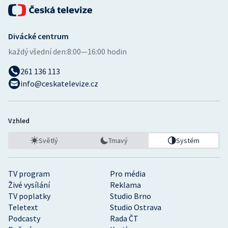
Divácké centrum
každý všední den:
8:00—16:00 hodin
261 136 113
info@ceskatelevize.cz
Vzhled
Světlý
Tmavý
Systém
TV program
Pro média
Živé vysílání
Reklama
TV poplatky
Studio Brno
Teletext
Studio Ostrava
Podcasty
Rada ČT