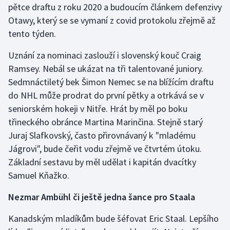
pětce draftu z roku 2020 a budoucím článkem defenzivy
Otawy, který se se vymaní z covid protokolu zřejmě až
tento týden.
Uznání za nominaci zaslouží i slovenský kouč Craig
Ramsey. Nebál se ukázat na tři talentované juniory.
Sedmnáctiletý bek Šimon Nemec se na blížícím draftu
do NHL může prodrat do první pětky a otrkává se v
seniorském hokeji v Nitře. Hrát by měl po boku
třineckého obránce Martina Marinčina. Stejně starý
Juraj Slafkovský, často přirovnávaný k "mladému
Jágrovi", bude čeřit vodu zřejmě ve čtvrtém útoku.
Základní sestavu by měl udělat i kapitán dvacítky
Samuel Kňažko.
Nezmar Ambühl či ještě jedna šance pro Staala
Kanadským mladíkům bude šéfovat Eric Staal. Lepšího