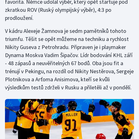
favorita. Němce udolal výběr, který opět startuje pod
zkratkou ROV (Ruský olympijský výběr), 4:3 po
prodloužení.
V kádru Alexeje Žamnova je sedm pamětníků tohoto
triumfu. Těšit se opět můžeme na techniku a rychlost
Nikity Guseva z Petrohradu. Připraven je i playmaker
Dynama Moskva Vadim Šipačov. Lídr bodování KHL září
- 48 zápasů a neuvěřitelných 67 bodů. Oba jsou fit a
trénují v Pekingu, na rozdíl od Nikity Nestěrova, Sergeje
Plotnikova a Arťoma Anisimova, kteří se kvůli
výsledkům testů zdrželi v Rusku a přiletěli až v pondělí.