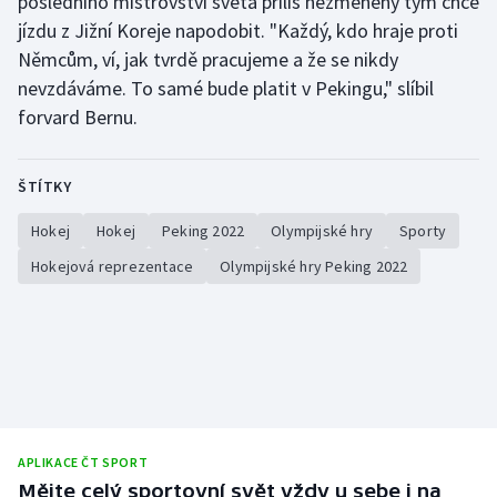
posledního mistrovství světa příliš nezměněný tým chce
jízdu z Jižní Koreje napodobit. "Každý, kdo hraje proti
Němcům, ví, jak tvrdě pracujeme a že se nikdy
nevzdáváme. To samé bude platit v Pekingu," slíbil
forvard Bernu.
ŠTÍTKY
Hokej
Hokej
Peking 2022
Olympijské hry
Sporty
Hokejová reprezentace
Olympijské hry Peking 2022
APLIKACE ČT SPORT
Mějte celý sportovní svět vždy u sebe i na