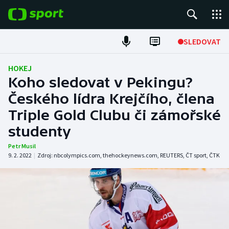
POPULÁRNÍ
SLEDOVAT
Fotbal
HOKEJ
Koho sledovat v Pekingu?
Hokej
Českého lídra Krejčího, člena
Triple Gold Clubu či zámořské
Tenis
studenty
Atletika
Petr Musil
9. 2. 2022
|
Zdroj:
nbcolympics.com
,
thehockeynews.com
,
REUTERS
,
ČT sport
,
ČTK
Cyklistika
DALŠÍ SPORTY
Americký fotbal
NEPŘEHLÉDNĚTE