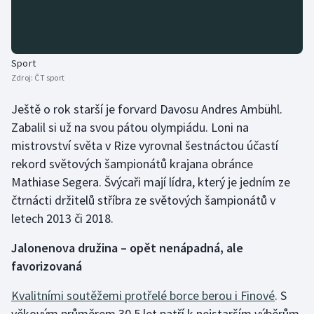
Sport
Zdroj:
ČT sport
Ještě o rok starší je forvard Davosu Andres Ambühl.
Zabalil si už na svou pátou olympiádu. Loni na
mistrovství světa v Rize vyrovnal šestnáctou účastí
rekord světových šampionátů krajana obránce
Mathiase Segera. Švýcaři mají lídra, který je jedním ze
čtrnácti držitelů stříbra ze světových šampionátů v
letech 2013 či 2018.
Jalonenova družina – opět nenápadná, ale
favorizovaná
Kvalitními soutěžemi protřelé borce berou i Finové
. S
věkovým průměrem 30,5 let patří k nejstarším výběrům,