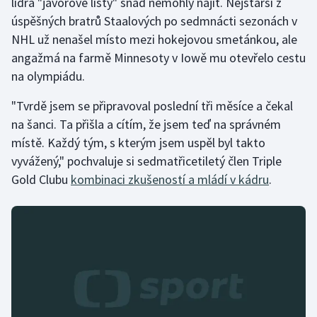
lídra "javorové listy" snad nemohly najít. Nejstarší z
úspěšných bratrů Staalových po sedmnácti sezonách v
NHL už nenašel místo mezi hokejovou smetánkou, ale
angažmá na farmě Minnesoty v Iowě mu otevřelo cestu
na olympiádu.
"Tvrdě jsem se připravoval poslední tři měsíce a čekal
na šanci. Ta přišla a cítím, že jsem teď na správném
místě. Každý tým, s kterým jsem uspěl byl takto
vyvážený," pochvaluje si sedmatřicetiletý člen Triple
Gold Clubu
kombinaci zkušeností a mládí v kádru
.