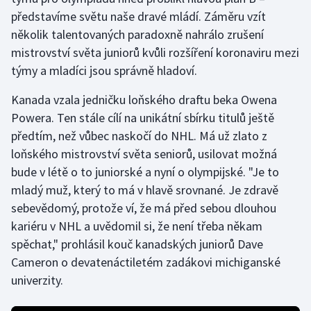
představíme světu naše dravé mládí. Záměru vzít
několik talentovaných paradoxně nahrálo zrušení
mistrovství světa juniorů kvůli rozšíření koronaviru mezi
týmy a mladíci jsou správně hladoví.
Kanada vzala jedničku loňského draftu beka Owena
Powera. Ten stále cílí na unikátní sbírku titulů ještě
předtím, než vůbec naskočí do NHL. Má už zlato z
loňského mistrovství světa seniorů, usilovat možná
bude v létě o to juniorské a nyní o olympijské. "Je to
mladý muž, který to má v hlavě srovnané. Je zdravě
sebevědomý, protože ví, že má před sebou dlouhou
kariéru v NHL a uvědomil si, že není třeba někam
spěchat," prohlásil kouč kanadských juniorů Dave
Cameron o devatenáctiletém zadákovi michiganské
univerzity.