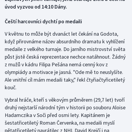
úvod vyzvou od 14:10 Dány.
Gymnastika
Čeští harcovníci dychtí po medaili
Házená
V květnu to může být dvanáct let čekání na Godota,
když přirovnáme název absurdního dramatu k vyhlížení
Jezdectví
medaile z velkého turnaje. Do jarního mistrovství světa
Judo
půst jistě česká reprezentace nechce natáhnout. Žádný
z mužů v kádru Filipa Pešána nemá cenný kov z
Krasobruslení
olympiády a motivace je jasná. "Ode mě to neuslyšíte.
Ale vnitřní cíl mám medaili taky," řekl čtyřiačtyřicetiletý
Lezení
kouč.
Lyže a snowboard
Vybral hráče, kteří s věkovým průměrem (29,7 let) tvoří
druhý nejstarší národní tým v historii po souboru Aloise
Moderní pětiboj
Hadamczika v Soči před osmi lety. Kapitánem je
šestatřicetiletý Roman Červenka, na medaili myslí
Motorsport
pětatřicetiletý navrátilec z NHL David Krejčí i na