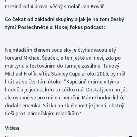
mezinárodní úrovni věčný smolař Jan Kovář.
Olympijské hry
Co čekat od základní skupiny a jak je na tom český
Parasport
tým? Poslechněte si Hokej fokus podcast:
Plavání
Nejmladším členem soupisky je čtyřiadvacetiletý
Plážový volejbal
forvard Michael Špaček, a ten ještě ani neví, zda po
martyriu s testováním do turnaje zasáhne. Takový
Ragby
Michael Frolík, vítěz Stanley Cupu z roku 2015, by měl
hrát až ve čtvrtém útoku. "Kapitánů máme v týmu
Rychlobruslení
hodně a je jedno, kdo to céčko má. Dostal jsem ho já,
ale osobně se pro mě nic nemění. Máme hodně lídrů,"
Rychlostní kanoistika
dodal Červenka. Sázka na zkušenost je jasná, obstojí
Short track
Češi proti zámořským mladíkům?
Sportovní střelba
Videa