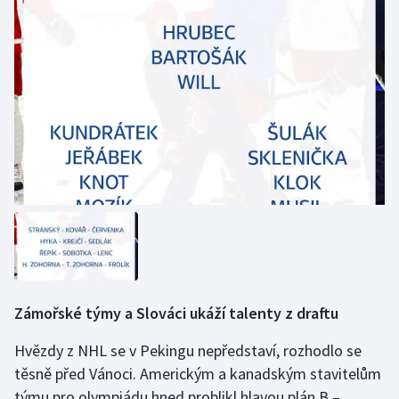
Stolní tenis
Triatlon
Veslování
Vodní slalom
Volejbal
Ostatní
Zámořské týmy a Slováci ukáží talenty z draftu
Hvězdy z NHL se v Pekingu nepředstaví, rozhodlo se
těsně před Vánoci. Americkým a kanadským stavitelům
týmu pro olympiádu hned problikl hlavou plán B –