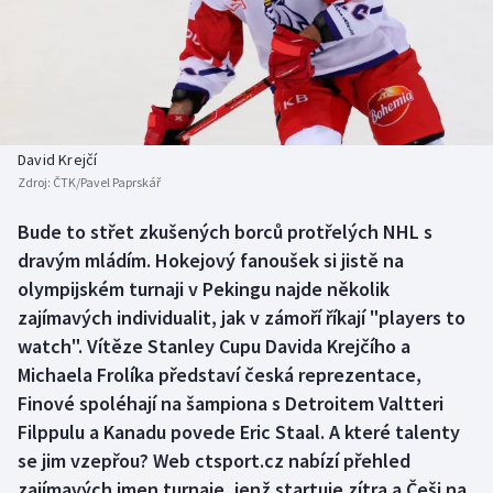
Baseball a softbal
Soutěže
Basketbal
Historické návraty
Biatlon
Aplikace ČT sport
David Krejčí
Boby a skeleton
AZ kvíz
Zdroj:
ČTK/Pavel Paprskář
Box
Bude to střet zkušených borců protřelých NHL s
dravým mládím. Hokejový fanoušek si jistě na
Curling
olympijském turnaji v Pekingu najde několik
zajímavých individualit, jak v zámoří říkají "players to
Dostihy
watch". Vítěze Stanley Cupu Davida Krejčího a
Michaela Frolíka představí česká reprezentace,
Florbal
Finové spoléhají na šampiona s Detroitem Valtteri
Filppulu a Kanadu povede Eric Staal. A které talenty
Futsal
se jim vzepřou? Web ctsport.cz nabízí přehled
zajímavých jmen turnaje, jenž startuje zítra a Češi na
Golf