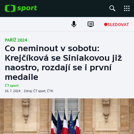
POPULÁRNÍ
SLEDOVAT
Fotbal
PAŘÍŽ 2024
Co neminout v sobotu:
Hokej
Krejčíková se Siniakovou již
naostro, rozdají se i první
Tenis
medaile
Atletika
ČT sport
26. 7. 2024
|
Zdroj:
ČT sport
,
ČTK
Cyklistika
DALŠÍ SPORTY
Americký fotbal
NEPŘEHLÉDNĚTE