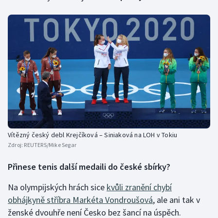
Vítězný český debl Krejčíková – Siniaková na LOH v Tokiu
Zdroj:
REUTERS/Mike Segar
Přinese tenis další medaili do české sbírky?
Na olympijských hrách sice
kvůli zranění chybí
obhájkyně stříbra Markéta Vondroušová
, ale ani tak v
ženské dvouhře není Česko bez šancí na úspěch.