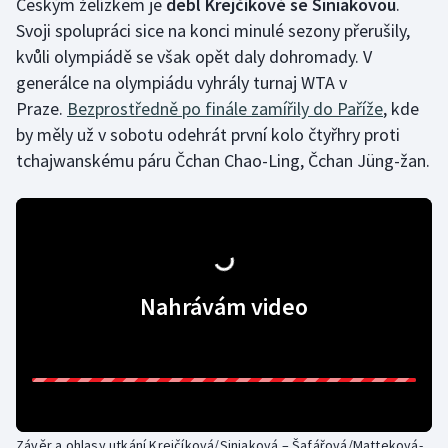
Českým želízkem je
debl Krejčíkové se Siniakovou
.
Svoji spolupráci sice na konci minulé sezony přerušily,
kvůli olympiádě se však opět daly dohromady. V
generálce na olympiádu vyhrály turnaj WTA v
Praze.
Bezprostředně po finále zamířily do Paříže
, kde
by měly už v sobotu odehrát první kolo čtyřhry proti
tchajwanskému páru Čchan Chao-Ling, Čchan Jüng-žan.
Nahrávám video
Závěr a ohlasy utkání Krejčíková/Siniaková – Šafářová/Matteková-