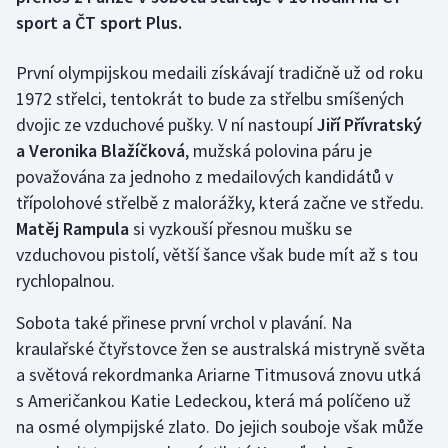
sport a ČT sport Plus.
Gymnastika
První olympijskou medaili získávají tradičně už od roku
Házená
1972 střelci, tentokrát to bude za střelbu smíšených
dvojic ze vzduchové pušky. V ní nastoupí
Jiří Přívratský
Jezdectví
a Veronika Blažíčková
, mužská polovina páru je
považována za jednoho z medailových kandidátů v
Judo
třípolohové střelbě z malorážky, která začne ve středu.
Matěj Rampula
si vyzkouší přesnou mušku se
Krasobruslení
vzduchovou pistolí, větší šance však bude mít až s tou
rychlopalnou.
Lezení
Sobota také přinese první vrchol v plavání. Na
Lyže a snowboard
kraulařské čtyřstovce žen se australská mistryně světa
a světová rekordmanka Ariarne Titmusová znovu utká
Moderní pětiboj
s Američankou Katie Ledeckou, která má políčeno už
na osmé olympijské zlato. Do jejich souboje však může
Motorsport