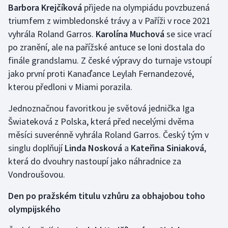
Barbora
Krejčíková
přijede na olympiádu povzbuzená
triumfem z wimbledonské trávy a v Paříži v roce 2021
vyhrála Roland Garros.
Karolína Muchová
se sice vrací
po zranění, ale na pařížské antuce se loni dostala do
finále grandslamu. Z české výpravy do turnaje vstoupí
jako první proti Kanaďance Leylah Fernandezové,
kterou předloni v Miami porazila.
Jednoznačnou favoritkou je světová jednička Iga
Šwiateková z Polska, která před necelými dvěma
měsíci suverénně vyhrála Roland Garros. Český tým v
singlu doplňují
Linda Nosková
a
Kateřina Siniaková
,
která do dvouhry nastoupí jako náhradnice za
Vondroušovou.
Den po pražském titulu vzhůru za obhajobou toho
olympijského