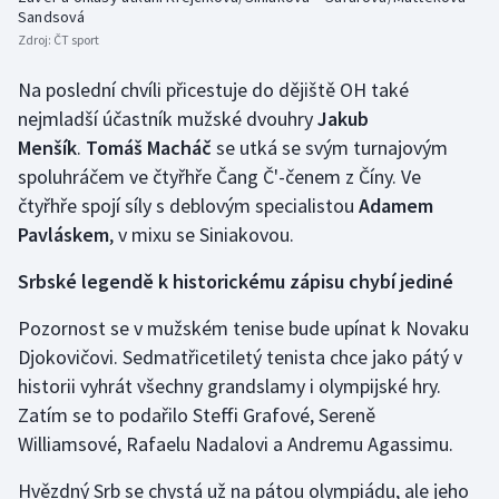
Sandsová
Zdroj:
ČT sport
Na poslední chvíli přicestuje do dějiště OH také
nejmladší účastník mužské dvouhry
Jakub
Menšík
.
Tomáš Macháč
se utká se svým turnajovým
spoluhráčem ve čtyřhře Čang Č'-čenem z Číny. Ve
čtyřhře spojí síly s deblovým specialistou
Adamem
Pavláskem
, v mixu se Siniakovou.
Srbské legendě k historickému zápisu chybí jediné
Pozornost se v mužském tenise bude upínat k Novaku
Djokovičovi. Sedmatřicetiletý tenista chce jako pátý v
historii vyhrát všechny grandslamy i olympijské hry.
Zatím se to podařilo Steffi Grafové, Sereně
Williamsové, Rafaelu Nadalovi a Andremu Agassimu.
Hvězdný Srb se chystá už na pátou olympiádu, ale jeho