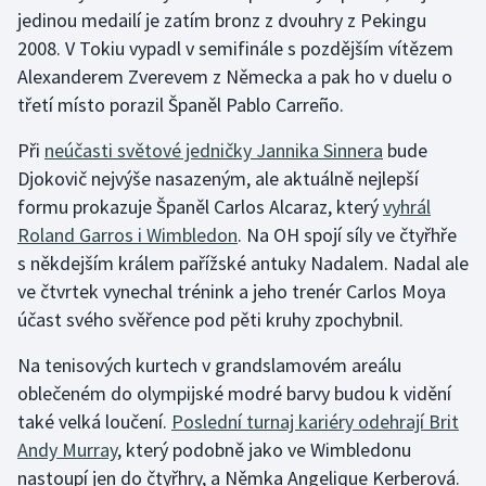
jedinou medailí je zatím bronz z dvouhry z Pekingu
2008. V Tokiu vypadl v semifinále s pozdějším vítězem
Alexanderem Zverevem z Německa a pak ho v duelu o
třetí místo porazil Španěl Pablo Carreño.
Při
neúčasti světové jedničky Jannika Sinnera
bude
Djokovič nejvýše nasazeným, ale aktuálně nejlepší
formu prokazuje Španěl Carlos Alcaraz, který
vyhrál
Roland Garros i Wimbledon
. Na OH spojí síly ve čtyřhře
s někdejším králem pařížské antuky Nadalem. Nadal ale
ve čtvrtek vynechal trénink a jeho trenér Carlos Moya
účast svého svěřence pod pěti kruhy zpochybnil.
Na tenisových kurtech v grandslamovém areálu
oblečeném do olympijské modré barvy budou k vidění
také velká loučení.
Poslední turnaj kariéry odehrají Brit
Andy Murray
, který podobně jako ve Wimbledonu
nastoupí jen do čtyřhry, a Němka Angelique Kerberová.