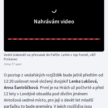
Stolní tenis
Triatlon
Nahrávám video
Veslování
Vodní slalom
Volejbal
Vodní slalomáři se přesunuli do Paříže. Letím v top formě, věří
Prskavec
Ostatní
Zdroj:
ČT sport
O postup z veslařských rozjížděk bude ještě předtím od
12:20 usilovat nově složený dvojskif
Lenka Lukšová,
Anna Šantrůčková
. První je na Hrách už počtvrté a před
12 lety v Londýně obsadila pod dívčím jménem
Antošová sedmé místo, pro její o devět let mladší
parťačku to bude premiéra. V jejich rozjížďce jsou