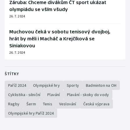
Záruba: Chceme divákům ČT sport ukázat
olympiádu se vším všudy
26. 7. 2024
Muchovou čeká v sobotu tenisový dvojboj,
hrát by měli i Macháč a Krejčíková se
Siniakovou
26. 7. 2024
ŠTÍTKY
Paříž 2024
Olympijské hry
Sporty
Badminton na OH
Cyklistika - silniční
Plavání
Plavání - skoky do vody
Ragby
Šerm
Tenis
Veslování
Česká výprava
Olympijské hry Paříž 2024