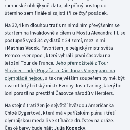
rumunské obhájkyně zlata, ale přímý postup do
úterního semifinále si zajistí tři ze čtyř posádek.
Na 32,4 km dlouhou trať s minimálním převýšením se
startem na Invalidovně a cílem u Mostu Alexandra III. se
postupně vydá 34 cyklistů z 24 zemí, mezi nimi
i
Mathias Vacek
. Favoritem je belgický mistr světa
Remco Evenepoel, který vyhrál i první časovku na
letošní Tour de France.
Jeho přemožitelé z Tour
Slovinec Tadej Pogačar a Dán Jonas Vingegaard na
olympiádě nejsou
, a tak největším soupeřem by měl být
dvacetiletý britský mistr Evropy Josh Tarling, který ho
loni porazil na prestižní Časovce národů v Herbiers.
Na stejné trati žen je největší hvězdou Američanka
Chloé Dygertová, která má v pařížském plánu i třetí
olympijskou medaili ve stíhačce družstev na dráze.
České barvy bude hájit
Julia Kopecky
.