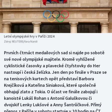
Baseball a softbal
Soutěže
Basketbal
Historické návraty
Biatlon
Aplikace ČT sport
Letní olympijské hry v Paříži 2024
Boby a skeleton
AZ kvíz
Zdroj:
REUTERS/Yara Nardi
Box
Prvních čtrnáct medailových sad si najde po sobotě
své nové olympijské majitele. Kromě vyhlížené
Curling
cyklistické časovky a plavecké čtyřstovky do Her
nastoupí i česká želízka. Jen den po finále v Praze se
Dostihy
na tenisových kurtech opět představí Barbora
Krejčíková a Kateřina Siniaková, které společně
Florbal
obhajují zlato z Tokia. O účast ve finále zabojují i
kanoisté Lukáš Rohan s Antonií Galuškovou či
Futsal
dvojskif Lenky Lukšové a Anny Šantrůčkové. Přímý
přenos z Paříže v sobotu startuje v 10 hodin na ČT
Golf