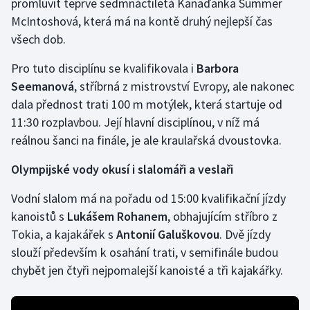
promluvit teprve sedmnáctiletá Kanaďanka Summer
McIntoshová, která má na kontě druhý nejlepší čas
Olympijské hry
všech dob.
Parasport
Pro tuto disciplínu se kvalifikovala i
Barbora
Seemanová
, stříbrná z mistrovství Evropy, ale nakonec
Plavání
dala přednost trati 100 m motýlek, která startuje od
Plážový volejbal
11:30 rozplavbou. Její hlavní disciplínou, v níž má
reálnou šanci na finále, je ale kraulařská dvoustovka.
Ragby
Olympijské vody okusí i slalomáři a veslaři
Rychlobruslení
Vodní slalom má na pořadu od 15:00 kvalifikační jízdy
kanoistů s
Lukášem Rohanem
, obhajujícím stříbro z
Rychlostní kanoistika
Tokia, a kajakářek s
Antonií Galuškovou
. Dvě jízdy
slouží především k osahání trati, v semifinále budou
Short track
chybět jen čtyři nejpomalejší kanoisté a tři kajakářky.
Sportovní střelba