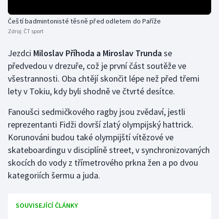
Čeští badmintonisté těsně před odletem do Paříže
Zdroj:
ČT sport
Jezdci
Miloslav Příhoda a Miroslav Trunda
se
předvedou v drezuře, což je první část soutěže ve
všestrannosti. Oba chtějí skončit lépe než před třemi
lety v Tokiu, kdy byli shodně ve čtvrté desítce.
Fanoušci sedmičkového ragby jsou zvědaví, jestli
reprezentanti Fidži dovrší zlatý olympijský hattrick.
Korunováni budou také olympijští vítězové ve
skateboardingu v disciplíně street, v synchronizovaných
skocích do vody z třímetrového prkna žen a po dvou
kategoriích šermu a juda.
SOUVISEJÍCÍ ČLÁNKY