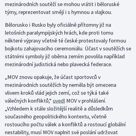
mezinárodních soutěží se mohou vrátit i běloruské
týmy, reprezentovat smějí i s hymnou a vlajkou.
Gymnastika
Bělorusko i Rusko byly oficiálně přítomny již na
Házená
letošních paralympijských hrách, kde proti tomu
některé výpravy včetně té české protestovaly formou
Jezdectví
bojkotu zahajovacího ceremoniálu. Účast v soutěžích se
státními symboly již oběma zemím povolila například
Judo
mezinárodní judistická nebo plavecká federace.
Krasobruslení
„MOV znovu opakuje, že účast sportovců v
mezinárodních soutěžích by neměla být omezena
Lezení
vlivem kroků vlád jejich zemí, což se týká také
válečných konfliktů,“
uvedl
MOV v prohlášení.
Lyže a snowboard
„Vzhledem k stále složitější realitě a důsledkům
současného geopolitického kontextu, včetně
Moderní pětiboj
rostoucího počtu válek a konfliktů a rostoucí globální
Motorsport
nestability, musí MOV naplnit své poslání udržovat