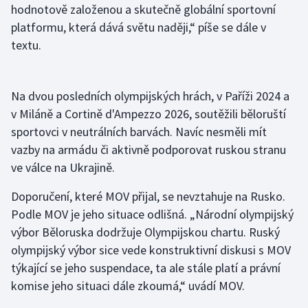
hodnotově založenou a skutečně globální sportovní
Olympijské hry
platformu, která dává světu naději,“ píše se dále v
textu.
Parasport
Plavání
Na dvou posledních olympijských hrách, v Paříži 2024 a
v Miláně a Cortině d'Ampezzo 2026, soutěžili běloruští
Plážový volejbal
sportovci v neutrálních barvách. Navíc nesměli mít
vazby na armádu či aktivně podporovat ruskou stranu
Ragby
ve válce na Ukrajině.
Rychlobruslení
Doporučení, které MOV přijal, se nevztahuje na Rusko.
Podle MOV je jeho situace odlišná. „Národní olympijský
Rychlostní kanoistika
výbor Běloruska dodržuje Olympijskou chartu. Ruský
olympijský výbor sice vede konstruktivní diskusi s MOV
Short track
týkající se jeho suspendace, ta ale stále platí a právní
komise jeho situaci dále zkoumá,“ uvádí MOV.
Sportovní střelba