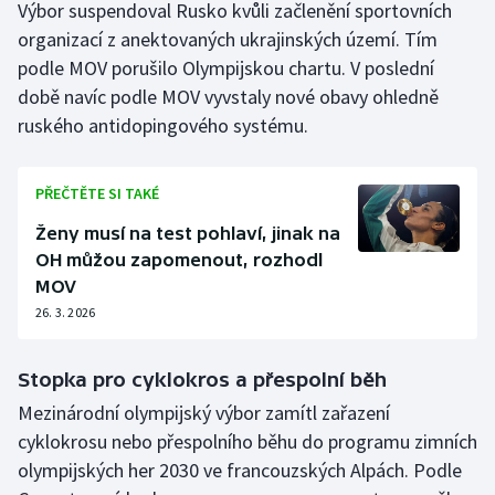
Výbor suspendoval Rusko kvůli začlenění sportovních
Stolní tenis
organizací z anektovaných ukrajinských území. Tím
podle MOV porušilo Olympijskou chartu. V poslední
Triatlon
době navíc podle MOV vyvstaly nové obavy ohledně
Veslování
ruského antidopingového systému.
Vodní slalom
PŘEČTĚTE SI TAKÉ
Volejbal
Ženy musí na test pohlaví, jinak na
OH můžou zapomenout, rozhodl
Ostatní
MOV
26. 3. 2026
Stopka pro cyklokros a přespolní běh
Mezinárodní olympijský výbor zamítl zařazení
cyklokrosu nebo přespolního běhu do programu zimních
olympijských her 2030 ve francouzských Alpách. Podle