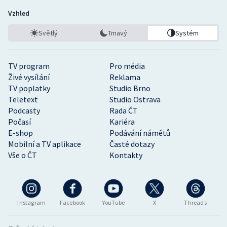
Vzhled
Světlý
Tmavý
Systém
TV program
Pro média
Živé vysílání
Reklama
TV poplatky
Studio Brno
Teletext
Studio Ostrava
Podcasty
Rada ČT
Počasí
Kariéra
E-shop
Podávání námětů
Mobilní a TV aplikace
Časté dotazy
Vše o ČT
Kontakty
Instagram
Facebook
YouTube
X
Threads