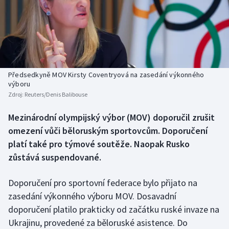
Baseball a softbal
Soutěže
Basketbal
Historické návraty
Biatlon
Aplikace ČT sport
Předsedkyně MOV Kirsty Coventryová na zasedání výkonného
Boby a skeleton
AZ kvíz
výboru
Zdroj:
Reuters/Denis Balibouse
Box
Mezinárodní olympijský výbor (MOV) doporučil zrušit
omezení vůči běloruským sportovcům. Doporučení
Curling
platí také pro týmové soutěže. Naopak Rusko
Dostihy
zůstává suspendované.
Florbal
Doporučení pro sportovní federace bylo přijato na
zasedání výkonného výboru MOV. Dosavadní
Futsal
doporučení platilo prakticky od začátku ruské invaze na
Ukrajinu, provedené za běloruské asistence. Do
Golf