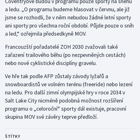
Coventryové budou v programu pouze sporty na sněhu
a ledu. „O programu budeme hlasovat v červnu, ale již
jsme se rozhodli, že v něm nebudou žádné letní sporty
ani sporty pro všechna roční období. Půjde pouze o sníh
a led,“ ozřejmila předsedkyně MOV.
Francouzští pořadatelé ZOH 2030 zvažovali také
zařazení trailového běhu (po nezpevněných cestách)
nebo nové cyklistické disciplíny gravelu.
Ve hře tak podle AFP zůstaly závody lyžařů a
snowboardistů ve volném terénu (freeride) nebo lezení
na ledu. Pro další zimní olympijské hry v roce 2034 v
Salt Lake City nicméně podobná možnost rozšíření
programu o „celoroční“ sporty dál existuje, pracovní
skupina MOV své závěry teprve předloží.
ŠTÍTKY