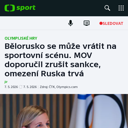
POPULÁRNÍ
SLEDOVAT
Fotbal
OLYMPIJSKÉ HRY
Bělorusko se může vrátit na
Hokej
sportovní scénu. MOV
doporučil zrušit sankce,
Tenis
omezení Ruska trvá
Atletika
jir
7. 5. 2026
7. 5. 2026
|
Zdroj:
ČTK
,
Olympics.com
Cyklistika
DALŠÍ SPORTY
Americký fotbal
NEPŘEHLÉDNĚTE