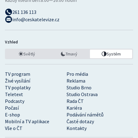
261 136 113
info@ceskatelevize.cz
Vzhled
Světlý
Tmavý
Systém
TV program
Pro média
Živé vysílání
Reklama
TV poplatky
Studio Brno
Teletext
Studio Ostrava
Podcasty
Rada ČT
Počasí
Kariéra
E-shop
Podávání námětů
Mobilní a TV aplikace
Časté dotazy
Vše o ČT
Kontakty