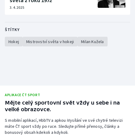
světa z roku 1972
3. 4. 2025
Olympijské hry
Parasport
ŠTÍTKY
Plavání
Hokej
Mistrovství světa v hokeji
Milan Kužela
Plážový volejbal
Ragby
Rychlobruslení
APLIKACE ČT SPORT
Rychlostní kanoistika
Mějte celý sportovní svět vždy u sebe i na
velké obrazovce.
Short track
S mobilní aplikací, HbbTV a apkou iVysílání ve své chytré televizi
Sportovní střelba
máte ČT sport vždy po ruce. Sledujte přímé přenosy, články a
bonusový obsah kdekoli a kdykoli.