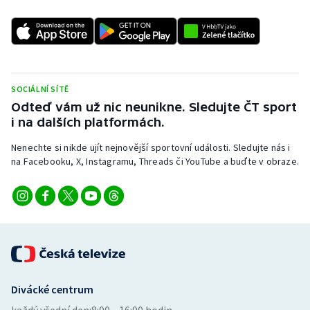
Stolní tenis
Triatlon
Veslování
SOCIÁLNÍ SÍTĚ
Odteď vám už nic neunikne. Sledujte ČT sport
Vodní slalom
i na dalších platformách.
Volejbal
Nenechte si nikde ujít nejnovější sportovní události. Sledujte nás i
na Facebooku, X, Instagramu, Threads či YouTube a buďte v obraze.
Ostatní
Divácké centrum
každý všední den:
8:00—16:00 hodin