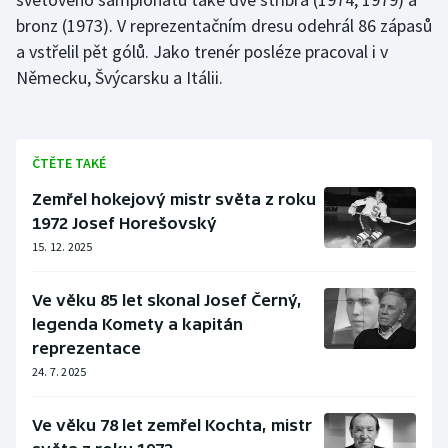
bronz (1973). V reprezentačním dresu odehrál 86 zápasů
Gymnastika
a vstřelil pět gólů. Jako trenér posléze pracoval i v
Německu, Švýcarsku a Itálii.
Házená
Jezdectví
ČTĚTE TAKÉ
Judo
Zemřel hokejový mistr světa z roku
1972 Josef Horešovský
Krasobruslení
15. 12. 2025
Lezení
Ve věku 85 let skonal Josef Černý,
legenda Komety a kapitán
Lyže a snowboard
reprezentace
24. 7. 2025
Moderní pětiboj
Ve věku 78 let zemřel Kochta, mistr
Motorsport