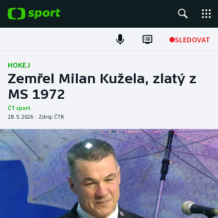
POPULÁRNÍ
SLEDOVAT
Fotbal
HOKEJ
Zemřel Milan Kužela, zlatý z
Hokej
MS 1972
Tenis
ČT sport
28. 5. 2026
|
Zdroj:
ČTK
Atletika
Cyklistika
DALŠÍ SPORTY
Americký fotbal
NEPŘEHLÉDNĚTE