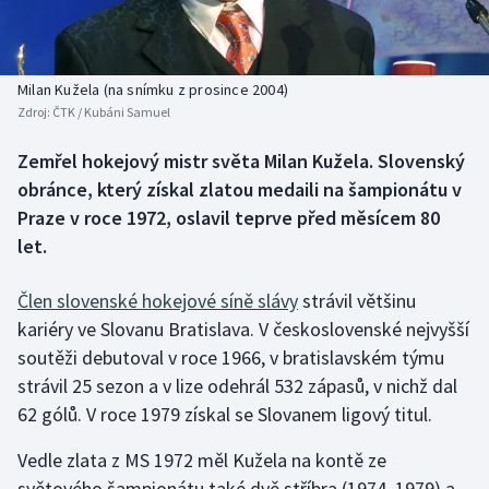
Baseball a softbal
Soutěže
Basketbal
Historické návraty
Milan Kužela (na snímku z prosince 2004)
Zdroj:
ČTK / Kubáni Samuel
Biatlon
Aplikace ČT sport
Zemřel hokejový mistr světa Milan Kužela. Slovenský
Boby a skeleton
AZ kvíz
obránce, který získal zlatou medaili na šampionátu v
Praze v roce 1972, oslavil teprve před měsícem 80
Box
let.
Curling
Člen slovenské hokejové síně slávy
strávil většinu
kariéry ve Slovanu Bratislava. V československé nejvyšší
Dostihy
soutěži debutoval v roce 1966, v bratislavském týmu
Florbal
strávil 25 sezon a v lize odehrál 532 zápasů, v nichž dal
62 gólů. V roce 1979 získal se Slovanem ligový titul.
Futsal
Vedle zlata z MS 1972 měl Kužela na kontě ze
světového šampionátu také dvě stříbra (1974, 1979) a
Golf