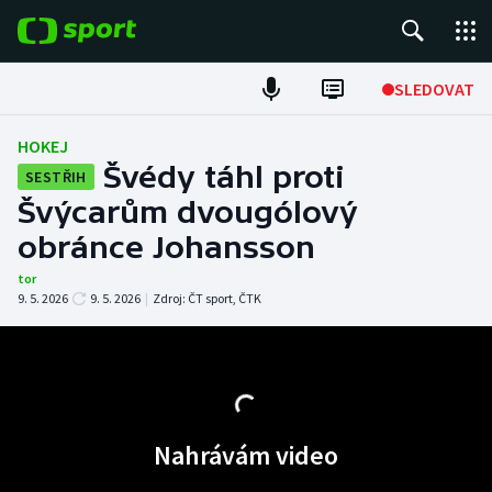
POPULÁRNÍ
SLEDOVAT
Fotbal
HOKEJ
Švédy táhl proti
SESTŘIH
Hokej
Švýcarům dvougólový
obránce Johansson
Tenis
tor
Atletika
9. 5. 2026
9. 5. 2026
|
Zdroj:
ČT sport
,
ČTK
Cyklistika
DALŠÍ SPORTY
Nahrávám video
Americký fotbal
NEPŘEHLÉDNĚTE