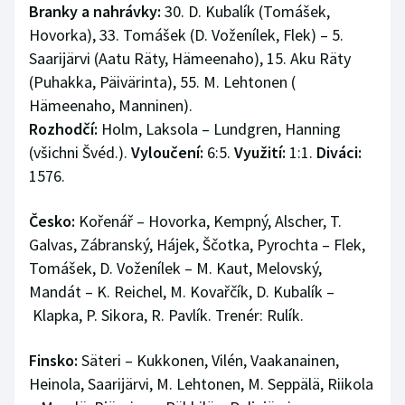
Branky a nahrávky:
30. D. Kubalík (Tomášek,
Olympijské hry
Hovorka), 33. Tomášek (D. Voženílek, Flek) – 5.
Saarijärvi (Aatu Räty, Hämeenaho), 15. Aku Räty
Parasport
(Puhakka, Päivärinta), 55. M. Lehtonen (
Hämeenaho, Manninen).
Plavání
Rozhodčí:
Holm, Laksola – Lundgren, Hanning
(všichni Švéd.).
Vyloučení:
6:5.
Využití:
1:1.
Diváci:
Plážový volejbal
1576.
Ragby
Česko:
Kořenář – Hovorka, Kempný, Alscher, T.
Galvas, Zábranský, Hájek, Ščotka, Pyrochta – Flek,
Rychlobruslení
Tomášek, D. Voženílek – M. Kaut, Melovský,
Rychlostní kanoistika
Mandát – K. Reichel, M. Kovařčík, D. Kubalík –
Klapka, P. Sikora, R. Pavlík. Trenér: Rulík.
Short track
Finsko:
Säteri – Kukkonen, Vilén, Vaakanainen,
Sportovní střelba
Heinola, Saarijärvi, M. Lehtonen, M. Seppälä, Riikola