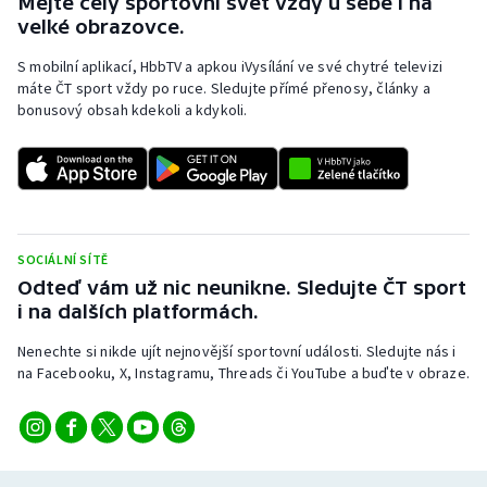
Mějte celý sportovní svět vždy u sebe i na
velké obrazovce.
S mobilní aplikací, HbbTV a apkou iVysílání ve své chytré televizi
máte ČT sport vždy po ruce. Sledujte přímé přenosy, články a
bonusový obsah kdekoli a kdykoli.
SOCIÁLNÍ SÍTĚ
Odteď vám už nic neunikne. Sledujte ČT sport
i na dalších platformách.
Nenechte si nikde ujít nejnovější sportovní události. Sledujte nás i
na Facebooku, X, Instagramu, Threads či YouTube a buďte v obraze.