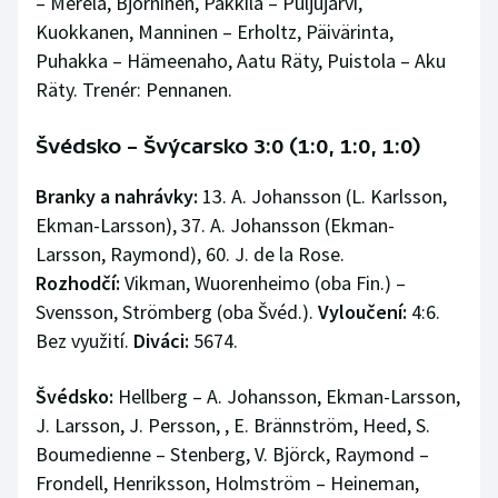
– Merelä, Björninen, Päkkilä – Puljujärvi,
Stolní tenis
Kuokkanen, Manninen – Erholtz, Päivärinta,
Puhakka – Hämeenaho, Aatu Räty, Puistola – Aku
Triatlon
Räty. Trenér: Pennanen.
Veslování
Švédsko – Švýcarsko 3:0 (1:0, 1:0, 1:0)
Vodní slalom
Branky a nahrávky:
13. A. Johansson (L. Karlsson,
Ekman-Larsson), 37. A. Johansson (Ekman-
Volejbal
Larsson, Raymond), 60. J. de la Rose.
Rozhodčí:
Vikman, Wuorenheimo (oba Fin.) –
Ostatní
Svensson, Strömberg (oba Švéd.).
Vyloučení:
4:6.
Bez využití.
Diváci:
5674.
Švédsko:
Hellberg – A. Johansson, Ekman-Larsson,
J. Larsson, J. Persson, , E. Brännström, Heed, S.
Boumedienne – Stenberg, V. Björck, Raymond –
Frondell, Henriksson, Holmström – Heineman,