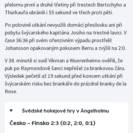
přelomu první a druhé třetiny při trestech Bertschyho a
Thürkaufa ubránili i 55 sekund ve třech proti pěti.
Gymnastika
Po polovině utkání nevyužili domácí přesilovku ani při
Házená
pobytu švýcarského kapitána Josiho na trestné lavici. V
čase 36:36 při svém ofenzivním výpadu prostřelil
Jezdectví
Johansson opakovaným pokusem Berru a zvýšil na 2:0.
Judo
V 38. minutě si sudí Vikman a Wuorenheimo ověřili, že
puk po Raymondově šanci nepřešel za brankovou čáru.
Krasobruslení
Výsledek pečetil až 19 sekund před koncem utkání při
švýcarském risku bez brankáře do prázdné branky de la
Lezení
Rose.
Lyže a snowboard
Švédské hokejové hry v Ängelholmu
Moderní pětiboj
Česko – Finsko 2:3 (0:2, 2:0, 0:1)
Motorsport