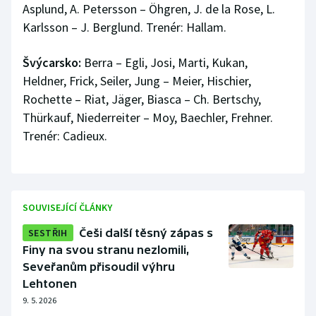
Asplund, A. Petersson – Öhgren, J. de la Rose, L.
Karlsson – J. Berglund. Trenér: Hallam.
Švýcarsko:
Berra – Egli, Josi, Marti, Kukan,
Heldner, Frick, Seiler, Jung – Meier, Hischier,
Rochette – Riat, Jäger, Biasca – Ch. Bertschy,
Thürkauf, Niederreiter – Moy, Baechler, Frehner.
Trenér: Cadieux.
SOUVISEJÍCÍ ČLÁNKY
SESTŘIH
Češi další těsný zápas s
Finy na svou stranu nezlomili,
Seveřanům přisoudil výhru
Lehtonen
9. 5. 2026