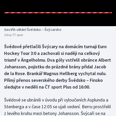
Baseball a softbal
Soutěže
Basketbal
Historické návraty
Biatlon
Aplikace ČT sport
Sestřih utkání Švédsko – Švýcarsko
Zdroj:
ČT sport
Boby a skeleton
AZ kvíz
Švédové přetlačili Švýcary na domácím turnaji Euro
Hockey Tour 3:0 a zachovali si naději na celkový
Box
triumf v Ängelholmu. Dva góly vstřelil obránce Albert
Curling
Johansson, pojistku do prázdné brány přidal Jacob
de la Rose. Brankář Magnus Hellberg vychytal nulu.
Dostihy
Přímý přenos severského derby Švédsko – Finsko
sledujte v neděli na ČT sport Plus od 16:00.
Florbal
Švédové se ubránili v úvodu při vyloučeních Asplunda a
Futsal
Stenberga a v čase 12:05 se ujali vedení. Berru prostřelil
z levého kruhu mezi betony Johansson. Švýcaři se na
Golf