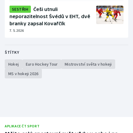
SESTŘIH
Češi utnuli
neporazitelnost Švédů v EHT, dvě
branky zapsal Kovařčík
7. 5. 2026
ŠTÍTKY
Hokej
Euro Hockey Tour
Mistrovství světa v hokeji
MS v hokeji 2026
APLIKACE ČT SPORT