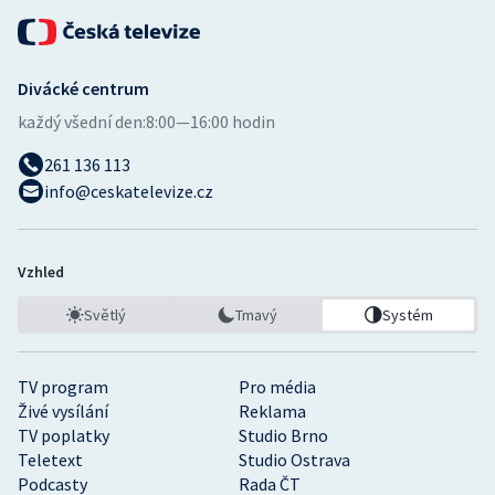
Divácké centrum
každý všední den:
8:00—16:00 hodin
261 136 113
info@ceskatelevize.cz
Vzhled
Světlý
Tmavý
Systém
TV program
Pro média
Živé vysílání
Reklama
TV poplatky
Studio Brno
Teletext
Studio Ostrava
Podcasty
Rada ČT