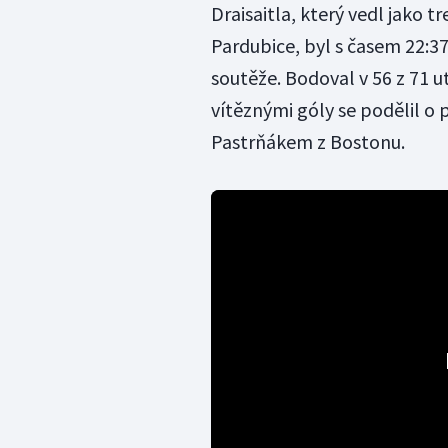
Draisaitla, který vedl jako t
Pardubice, byl s časem 22:3
soutěže. Bodoval v 56 z 71 utk
vítěznými góly se podělil o
Pastrňákem z Bostonu.