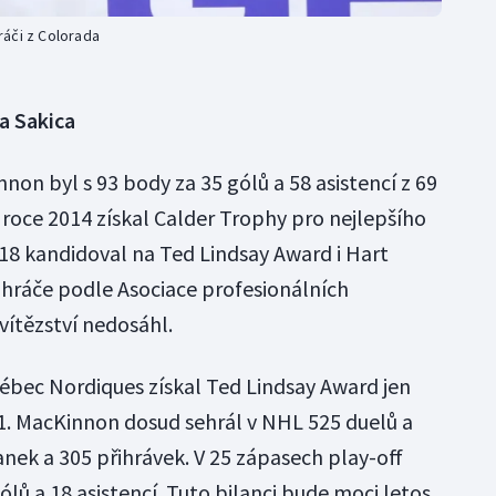
ráči z Colorada
a Sakica
on byl s 93 body za 35 gólů a 58 asistencí z 69
V roce 2014 získal Calder Trophy pro nejlepšího
18 kandidoval na Ted Lindsay Award i Hart
 hráče podle Asociace profesionálních
vítězství nedosáhl.
ébec Nordiques získal Ted Lindsay Award jen
01. MacKinnon dosud sehrál v NHL 525 duelů a
nek a 305 přihrávek. V 25 zápasech play-off
ů a 18 asistencí. Tuto bilanci bude moci letos