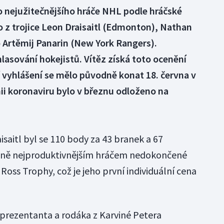
 nejužitečnějšího hráče NHL podle hráčské
 z trojice Leon Draisaitl (Edmonton), Nathan
Artěmij Panarin (New York Rangers).
lasování hokejistů. Vítěz získá toto ocenění
í vyhlášení se mělo původně konat 18. června v
ii koronaviru bylo v březnu odloženo na
saitl byl se 110 body za 43 branek a 67
rénně nejproduktivnějším hráčem nedokončené
t Ross Trophy, což je jeho první individuální cena
rezentanta a rodáka z Karviné Petera