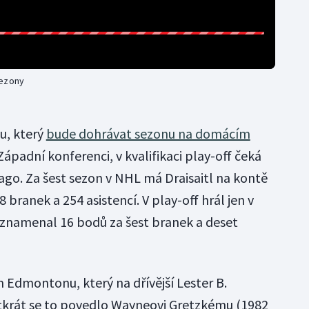
sezony
u, který
bude dohrávat sezonu na domácím
Západní konferenci, v kvalifikaci play-off čeká
ago. Za šest sezon v NHL má Draisaitl na kontě
branek a 254 asistencí. V play-off hrál jen v
aznamenal 16 bodů za šest branek a deset
 Edmontonu, který na dřívější Lester B.
krát se to povedlo Wayneovi Gretzkému (1982