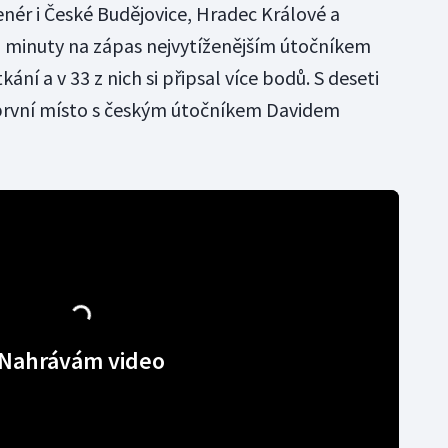
renér i České Budějovice, Hradec Králové a
7 minuty na zápas nejvytíženějším útočníkem
ání a v 33 z nich si připsal více bodů. S deseti
 první místo s českým útočníkem Davidem
Nahrávám video