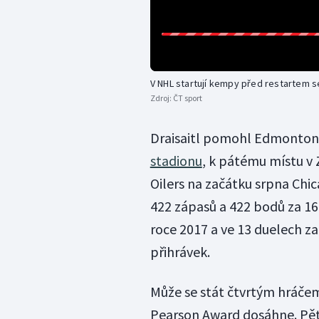
V NHL startují kempy před restartem 
Zdroj:
ČT sport
Draisaitl pomohl Edmonton
stadionu
, k pátému místu v 
Oilers na začátku srpna Chic
422 zápasů a 422 bodů za 168 
roce 2017 a ve 13 duelech z
přihrávek.
Může se stát čtvrtým hráčem
Pearson Award dosáhne. Pět