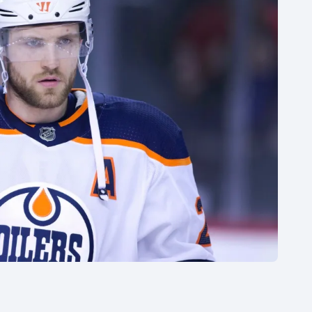
Moderní pětiboj
Triatlon
Motorsport
Veslování
Olympijské hry
Vodní slalom
Parasport
Volejbal
Plavání
Ostatní
Plážový volejbal