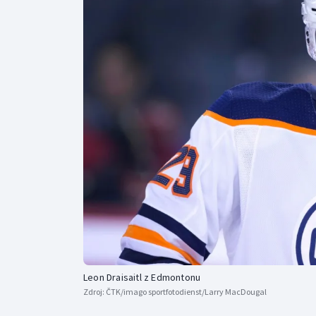
Curling
Dostihy
Florbal
Futsal
Golf
Gymnastika
Leon Draisaitl z Edmontonu
Zdroj:
ČTK/imago sportfotodienst/Larry MacDougal