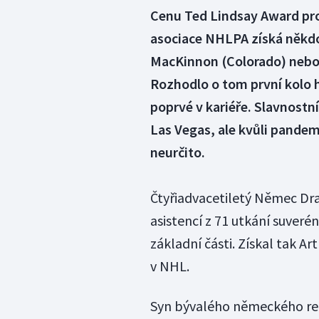
Cenu Ted Lindsay Award pro
asociace NHLPA získá někdo
MacKinnon (Colorado) nebo 
Rozhodlo o tom první kolo h
poprvé v kariéře. Slavnostn
Las Vegas, ale kvůli pandem
neurčito.
Čtyřiadvacetiletý Němec Drai
asistencí z 71 utkání suve
základní části. Získal tak Ar
v NHL.
Syn bývalého německého rep