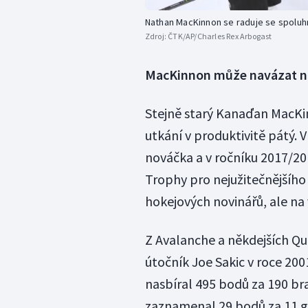
Nathan MacKinnon se raduje se spoluh
Zdroj:
ČTK/AP/Charles Rex Arbogast
MacKinnon může navázat n
Stejně starý Kanaďan MacKinn
utkání v produktivitě pátý. 
nováčka a v ročníku 2017/20
Trophy pro nejužitečnějšího
hokejových novinářů, ale na 
Z Avalanche a někdejších Qu
útočník Joe Sakic v roce 20
nasbíral 495 bodů za 190 bra
zaznamenal 29 bodů za 11 gól