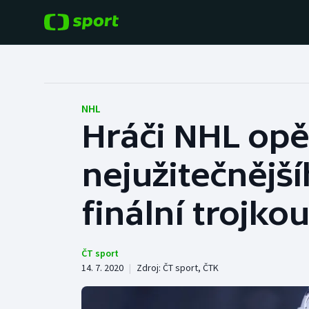
POPULÁRNÍ
DALŠÍ SPORTY
Fotbal
Americký fotbal
NHL
Hráči NHL opě
Hokej
Baseball a softbal
nejužitečnější
Tenis
Basketbal
Atletika
finální trojko
Biatlon
Cyklistika
Boby a skeleton
ČT sport
14. 7. 2020
|
Zdroj:
ČT sport
,
ČTK
Box