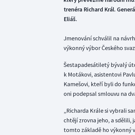
trenéra Richard Král. Gener
Eliáš.
Jmenování schválil na návr
výkonný výbor Českého svaz
Šestapadesátiletý bývalý úto
k Motákovi, asistentovi Pavl
Kamešovi, kteří byli do funk
oni podepsal smlouvu na dva
„Richarda Krále si vybrali s
chtějí zrovna jeho, a sdělili
tomto základě ho výkonný vý