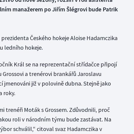
álním manažerem po Jiřím Šlégrovi bude Patrik
h prezidenta Českého hokeje Aloise Hadamczika
u ledního hokeje.
čník Král se na reprezentační střídačce připojí
u Grossovi a trenérovi brankářů Jaroslavu
cí jmenováni již v polovině dubna. Stejně jako
 roky.
ami trenéři Moták s Grossem. Zdůvodnili, proč
, jakou roli v národním týmu bude zastávat. Na
bor schválil,“ citoval svaz Hadamczika v