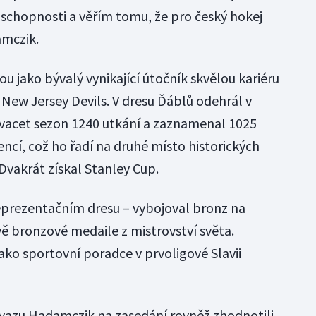
schopnosti a věřím tomu, že pro český hokej
mczik.
ou jako bývalý vynikající útočník skvělou kariéru
v New Jersey Devils. V dresu Ďáblů odehrál v
a dvacet sezon 1240 utkání a zaznamenal 1025
encí, což ho řadí na druhé místo historických
Dvakrát získal Stanley Cup.
 reprezentačním dresu – vybojoval bronz na
vě bronzové medaile z mistrovství světa.
jako sportovní poradce v prvoligové Slavii
svazu Hadamczik na zasedání rovněž zhodnotili