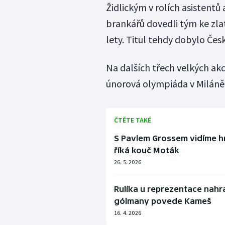
Židlickým v rolích asistent
brankářů dovedli tým ke zl
lety. Titul tehdy dobylo Čes
Na dalších třech velkých akc
únorová olympiáda v Miláně),
ČTĚTE TAKÉ
S Pavlem Grossem vidíme hr
říká kouč Moták
26. 5. 2026
Rulíka u reprezentace nahr
gólmany povede Kameš
16. 4. 2026