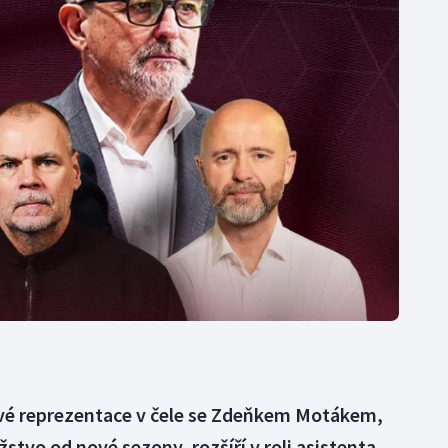
Moderní pětiboj
Triatlon
Motorsport
Veslování
Olympijské hry
Vodní slalom
Parasport
Volejbal
Plavání
Ostatní
Plážový volejbal
vé reprezentace v čele se Zdeňkem Motákem,
tvo od nové sezony, rozšíří v roli asistenta