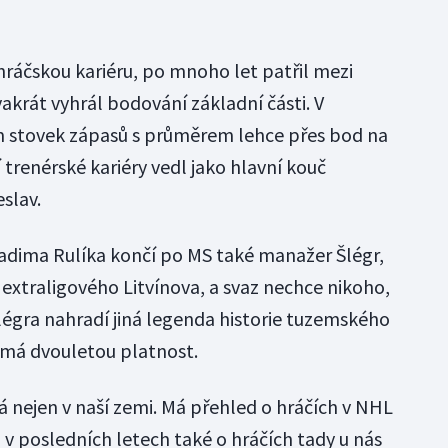
ráčskou kariéru, po mnoho let patřil mezi
vakrát vyhrál bodování základní části. V
sm stovek zápasů s průměrem lehce přes bod na
trenérské kariéry vedl jako hlavní kouč
slav.
Radima Rulíka končí po MS také manažer Šlégr,
extraligového Litvínova, a svaz nechce nikoho,
légra nahradí jiná legenda historie tuzemského
t má dvouletou platnost.
á nejen v naší zemi. Má přehled o hráčích v NHL
 v posledních letech také o hráčích tady u nás