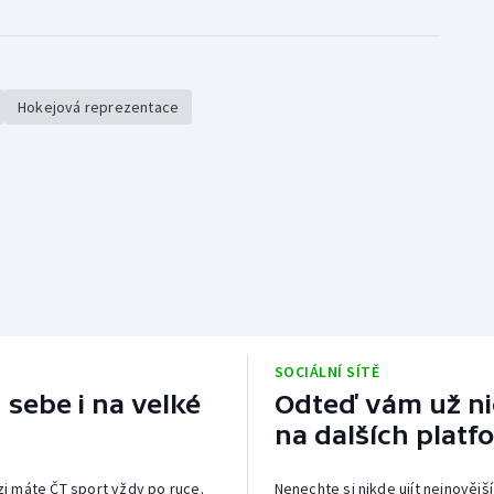
Hokejová reprezentace
SOCIÁLNÍ SÍTĚ
 sebe i na velké
Odteď vám už nic
na dalších platf
izi máte ČT sport vždy po ruce.
Nenechte si nikde ujít nejnovější