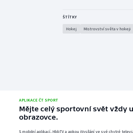
ŠTÍTKY
Hokej
Mistrovství světa v hokeji
APLIKACE ČT SPORT
Mějte celý sportovní svět vždy u
obrazovce.
S mobilní aplikací, HbbTV a apkou iVysílání ve své chytré telev