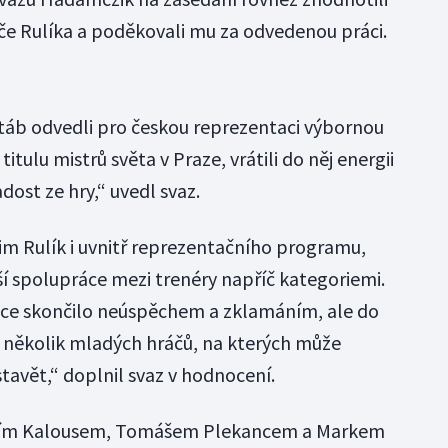
če Rulíka a poděkovali mu za odvedenou práci.
 štáb odvedli pro českou reprezentaci výbornou
itulu mistrů světa v Praze, vrátili do něj energii
dost ze hry,“ uvedl svaz.
im Rulík i uvnitř reprezentačního programu,
í spolupráce mezi trenéry napříč kategoriemi.
sice skončilo neúspěchem a zklamáním, ale do
 několik mladých hráčů, na kterých může
avět,“ doplnil svaz v hodnocení.
Jiřím Kalousem, Tomášem Plekancem a Markem