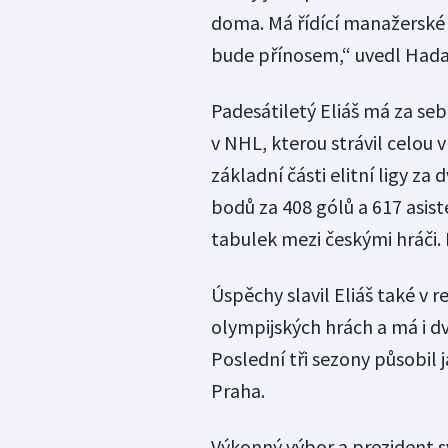
doma. Má řídící manažerské 
bude přínosem,“ uvedl Hada
Padesátiletý Eliáš má za seb
v NHL, kterou strávil celou 
základní části elitní ligy z
bodů za 408 gólů a 617 asist
tabulek mezi českými hráči. 
Úspěchy slavil Eliáš také v
olympijských hrách a má i d
Poslední tři sezony působil 
Praha.
Výkonný výbor a prezident 