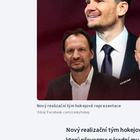
Curling
Dostihy
Florbal
Futsal
Golf
Gymnastika
Nový realizační tým hokejové reprezentace
Zdroj:
Facebook.com/ceskyhokej
Nový realizační tým hokejo
který převezme národní mužs