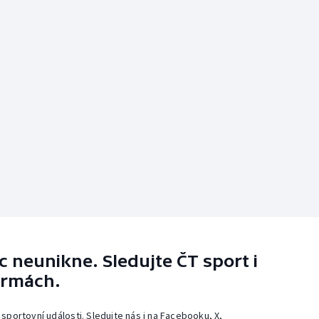
 neunikne. Sledujte ČT sport i
ormách.
 sportovní události. Sledujte nás i na Facebooku, X,