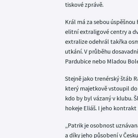
tiskové zprávě.
Král má za sebou úspěšnou h
elitní extraligové centry a d
extralize odehrál takřka o
utkání. V průběhu dosavadní 
Pardubice nebo Mladou Bole
Stejně jako trenérský štáb 
který majetkově vstoupil do 
kdo by byl vázaný v klubu. Š
hokeje Eliáš. I jeho kontrak
„Patrik je osobnost uznávan
a díky jeho působení v Česku