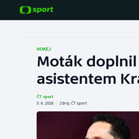
POPULÁRNÍ
DALŠÍ SPORTY
Fotbal
Americký fotbal
HOKEJ
Moták doplnil 
Hokej
Baseball a softbal
asistentem Kr
Tenis
Basketbal
Atletika
Biatlon
ČT sport
3. 6. 2026
|
Zdroj:
ČT sport
Cyklistika
Boby a skeleton
Box