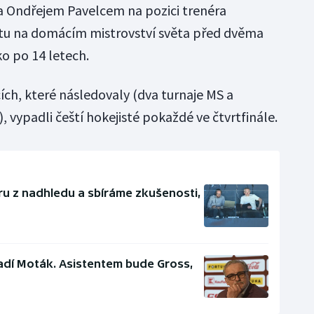
ů a Ondřejem Pavelcem na pozici trenéra
atu na domácím mistrovství světa před dvěma
ko po 14 letech.
ích, které následovaly (dva turnaje MS a
 vypadli čeští hokejisté pokaždé ve čtvrtfinále.
u z nadhledu a sbíráme zkušenosti,
adí Moták. Asistentem bude Gross,