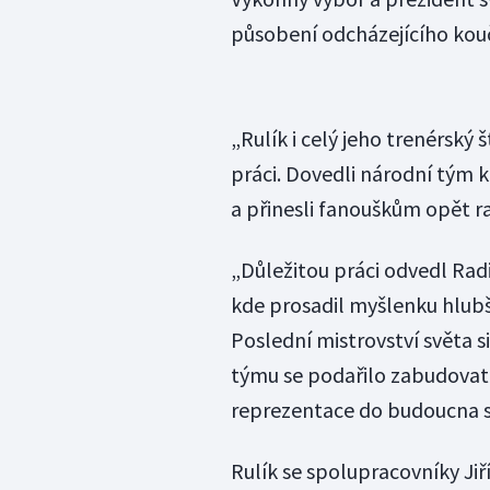
působení odcházejícího kou
„Rulík i celý jeho trenérský
práci. Dovedli národní tým k t
a přinesli fanouškům opět ra
„Důležitou práci odvedl Rad
kde prosadil myšlenku hlubš
Poslední mistrovství světa 
týmu se podařilo zabudovat
reprezentace do budoucna st
Rulík se spolupracovníky 