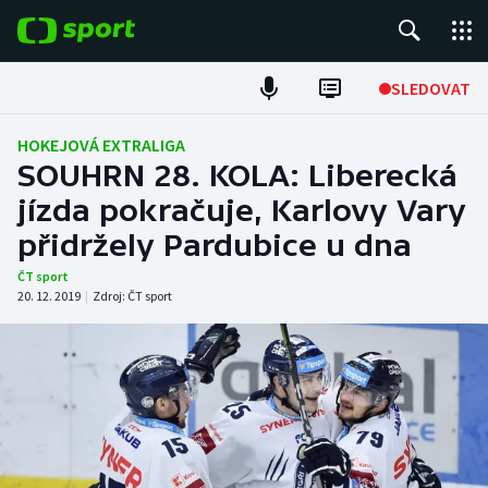
POPULÁRNÍ
SLEDOVAT
Fotbal
HOKEJOVÁ EXTRALIGA
SOUHRN 28. KOLA: Liberecká
Hokej
jízda pokračuje, Karlovy Vary
přidržely Pardubice u dna
Tenis
ČT sport
Atletika
20. 12. 2019
|
Zdroj:
ČT sport
Cyklistika
DALŠÍ SPORTY
Americký fotbal
NEPŘEHLÉDNĚTE