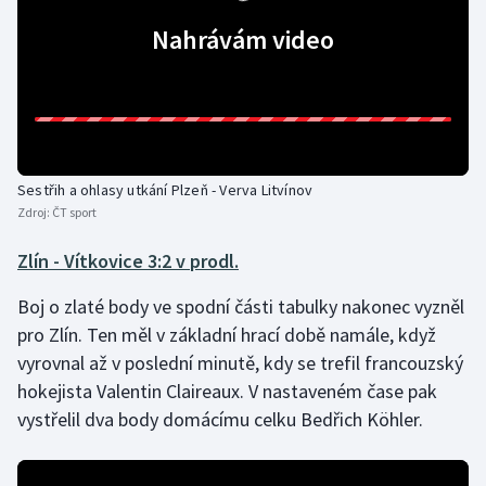
Stolní tenis
Nahrávám video
Triatlon
Veslování
Vodní slalom
Sestřih a ohlasy utkání Plzeň - Verva Litvínov
Zdroj:
ČT sport
Volejbal
Zlín - Vítkovice 3:2 v prodl.
Ostatní
Boj o zlaté body ve spodní části tabulky nakonec vyzněl
pro Zlín. Ten měl v základní hrací době namále, když
vyrovnal až v poslední minutě, kdy se trefil francouzský
hokejista Valentin Claireaux. V nastaveném čase pak
vystřelil dva body domácímu celku Bedřich Köhler.