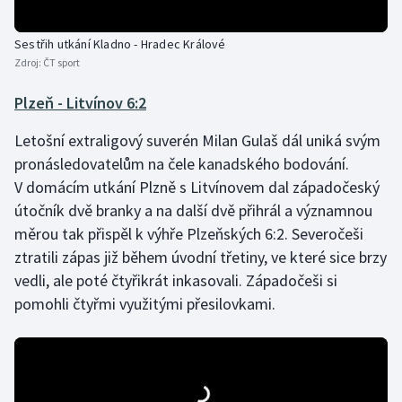
Olympijské hry
Sestřih utkání Kladno - Hradec Králové
Zdroj:
ČT sport
Parasport
Plzeň - Litvínov 6:2
Plavání
Letošní extraligový suverén Milan Gulaš dál uniká svým
Plážový volejbal
pronásledovatelům na čele kanadského bodování.
V domácím utkání Plzně s Litvínovem dal západočeský
Ragby
útočník dvě branky a na další dvě přihrál a významnou
měrou tak přispěl k výhře Plzeňských 6:2. Severočeši
Rychlobruslení
ztratili zápas již během úvodní třetiny, ve které sice brzy
vedli, ale poté čtyřikrát inkasovali. Západočeši si
Rychlostní kanoistika
pomohli čtyřmi využitými přesilovkami.
Short track
Sportovní střelba