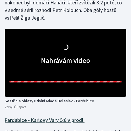
nakonec byli domácí Hanáci, kteří zvítězili 3:2 poté, co
v sedmé sérii rozhodl Petr Kolouch. Oba góly hostů
vstřelil Žiga Jeglič.
Nahrávám video
Sestřih a ohlasy utkání Mladá Boleslav - Pardubice
Zdroj:
ČT sport
Pardubice - Karlovy Vary 5:6 v prodl.