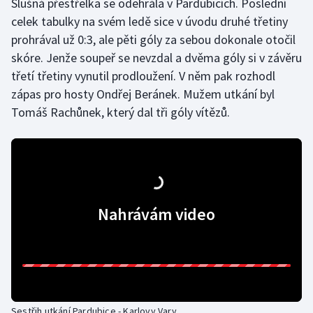
Slušná přestřelka se odehrála v Pardubicích. Poslední
celek tabulky na svém ledě sice v úvodu druhé třetiny
prohrával už 0:3, ale pěti góly za sebou dokonale otočil
skóre. Jenže soupeř se nevzdal a dvěma góly si v závěru
třetí třetiny vynutil prodloužení. V něm pak rozhodl
zápas pro hosty Ondřej Beránek. Mužem utkání byl
Tomáš Rachůnek, který dal tři góly vítězů.
Nahrávám video
Sestřih utkání Pardubice - Karlovy Vary