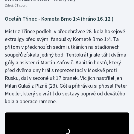
Zdroj:
ČT sport
Oceláři Třinec - Kometa Brno 1:4 (hráno 16. 12.)
Mistr z Třince podlehl v předehrávce 28. kola hokejové
extraligy před svými fanoušky Kometě Brno 1:4. Ta
přitom v předchozích sedmi utkáních na stadionech
soupeřů získala jediný bod. Tentokrát ji ale táhl dvěma
góly a asistencí Martin Zaťovič. Kapitán hostů, který
před dvěma dny hrál s reprezentací v Moskvě proti
Rusku, dal v sezoně už 17 branek. Víc jich nastřílel jen
Milan Gulaš z Plzně (23). Gól a přihrávku si připsal Peter
Mueller, který se vrátil do sestavy poprvé od devátého
kola a operace ramene.