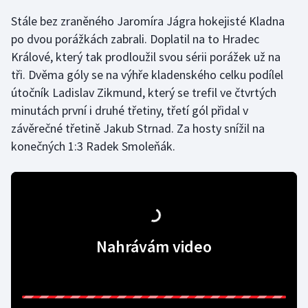
Stále bez zraněného Jaromíra Jágra hokejisté Kladna
Gymnastika
po dvou porážkách zabrali. Doplatil na to Hradec
Králové, který tak prodloužil svou sérii porážek už na
Házená
tři. Dvěma góly se na výhře kladenského celku podílel
útočník Ladislav Zikmund, který se trefil ve čtvrtých
Jezdectví
minutách první i druhé třetiny, třetí gól přidal v
závěrečné třetině Jakub Strnad. Za hosty snížil na
Judo
konečných 1:3 Radek Smoleňák.
Krasobruslení
Lezení
Lyže a snowboard
Nahrávám video
Moderní pětiboj
Motorsport