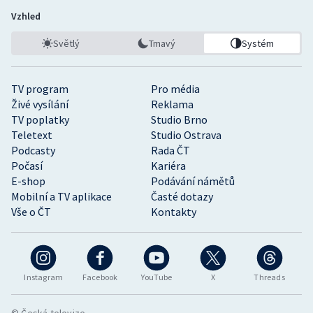
Vzhled
Světlý
Tmavý
Systém
TV program
Pro média
Živé vysílání
Reklama
TV poplatky
Studio Brno
Teletext
Studio Ostrava
Podcasty
Rada ČT
Počasí
Kariéra
E-shop
Podávání námětů
Mobilní a TV aplikace
Časté dotazy
Vše o ČT
Kontakty
Instagram
Facebook
YouTube
X
Threads