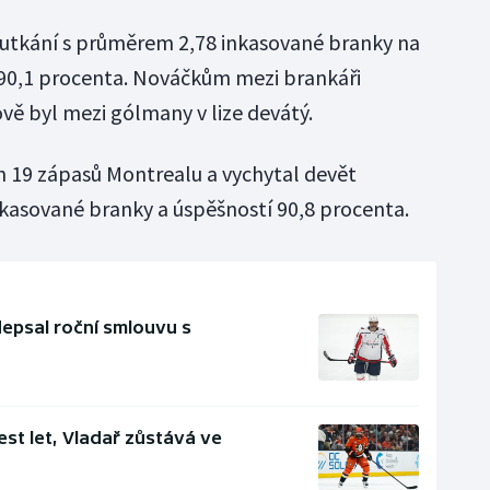
3 utkání s průměrem 2,78 inkasované branky na
 90,1 procenta. Nováčkům mezi brankáři
ově byl mezi gólmany v lize devátý.
ch 19 zápasů Montrealu a vychytal devět
nkasované branky a úspěšností 90,8 procenta.
epsal roční smlouvu s
est let, Vladař zůstává ve