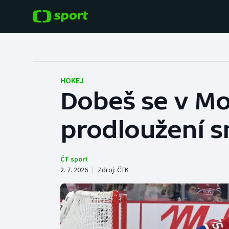
POPULÁRNÍ
DALŠÍ SPORTY
Fotbal
Americký fotbal
HOKEJ
Dobeš se v Mo
Hokej
Baseball a softbal
prodloužení s
Tenis
Basketbal
Atletika
Biatlon
ČT sport
2. 7. 2026
|
Zdroj:
ČTK
Cyklistika
Boby a skeleton
Box