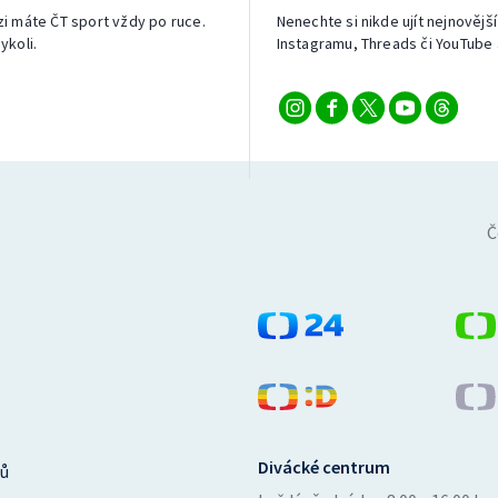
izi máte ČT sport vždy po ruce.
Nenechte si nikde ujít nejnovější
ykoli.
Instagramu, Threads či YouTube 
Č
Divácké centrum
ů