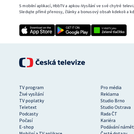
S mobilní aplikací, HbbTV a apkou iVysílání ve své chytré telev
Sledujte přímé přenosy, články a bonusový obsah kdekoli a kd
TV program
Pro média
Živé vysílání
Reklama
TV poplatky
Studio Brno
Teletext
Studio Ostrava
Podcasty
Rada ČT
Počasí
Kariéra
E-shop
Podávání námět
Mobilní a TV aplikace
Časté dotazy