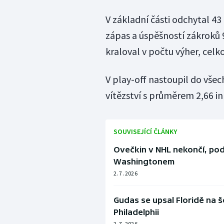
V základní části odchytal 4
zápas a úspěšností zákroků
kraloval v počtu výher, celk
V play-off nastoupil do vše
vítězství s průměrem 2,66 i
SOUVISEJÍCÍ ČLÁNKY
Ovečkin v NHL nekončí, pod
Washingtonem
2. 7. 2026
Gudas se upsal Floridě na š
Philadelphii
2. 7. 2026