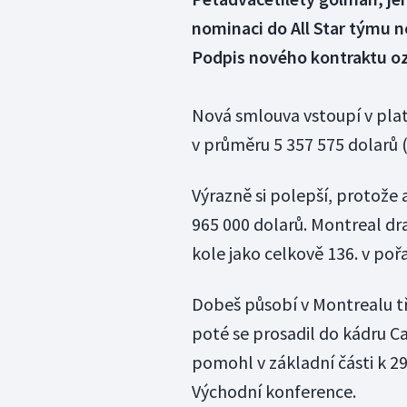
nominaci do All Star týmu n
Podpis nového kontraktu o
Nová smlouva vstoupí v plat
v průměru 5 357 575 dolarů (
Výrazně si polepší, protože
965 000 dolarů. Montreal dr
kole jako celkově 136. v pořa
Dobeš působí v Montrealu tře
poté se prosadil do kádru C
pomohl v základní části k 29
Východní konference.