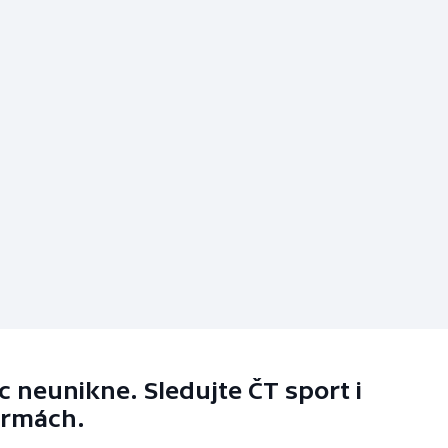
 neunikne. Sledujte ČT sport i
ormách.