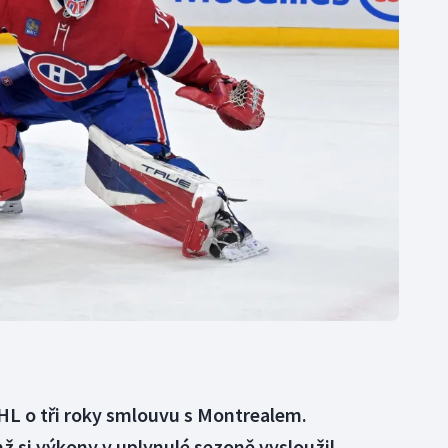
Moderní pětiboj
Triatlon
Motorsport
Veslování
Olympijské hry
Vodní slalom
Parasport
Volejbal
Plavání
Ostatní
Plážový volejbal
HL o tři roky smlouvu s Montrealem.
ž si výkony v uplynulé sezoně vysloužil