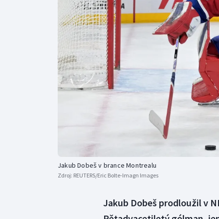
Curling
Dostihy
Florbal
Futsal
Golf
Gymnastika
Jakub Dobeš v brance Montrealu
Zdroj:
REUTERS/Eric Bolte-Imagn Images
Jakub Dobeš prodloužil v N
Pětadvacetiletý gólman, jen