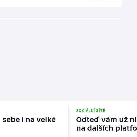
SOCIÁLNÍ SÍTĚ
 sebe i na velké
Odteď vám už nic
na dalších platf