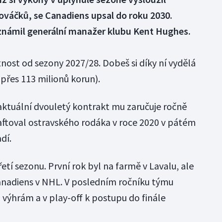
ováčků, se Canadiens upsal do roku 2030.
známil generální manažer klubu Kent Hughes.
nost od sezony 2027/28. Dobeš si díky ní vydělá
přes 113 milionů korun).
 aktuální dvouletý kontrakt mu zaručuje ročně
aftoval ostravského rodáka v roce 2020 v pátém
dí.
tí sezonu. První rok byl na farmě v Lavalu, ale
anadiens v NHL. V posledním ročníku týmu
 výhrám a v play-off k postupu do finále