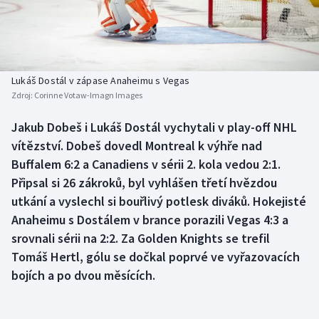
Baseball a softbal
Soutěže
Basketbal
Historické návraty
Biatlon
Aplikace ČT sport
Lukáš Dostál v zápase Anaheimu s Vegas
Zdroj:
Corinne Votaw-Imagn Images
Boby a skeleton
AZ kvíz
Jakub Dobeš i Lukáš Dostál vychytali v play-off NHL
vítězství. Dobeš dovedl Montreal k výhře nad
Box
Buffalem 6:2 a Canadiens v sérii 2. kola vedou 2:1.
Curling
Připsal si 26 zákroků, byl vyhlášen třetí hvězdou
utkání a vyslechl si bouřlivý potlesk diváků. Hokejisté
Dostihy
Anaheimu s Dostálem v brance porazili Vegas 4:3 a
srovnali sérii na 2:2. Za Golden Knights se trefil
Florbal
Tomáš Hertl, gólu se dočkal poprvé ve vyřazovacích
bojích a po dvou měsících.
Futsal
Golf