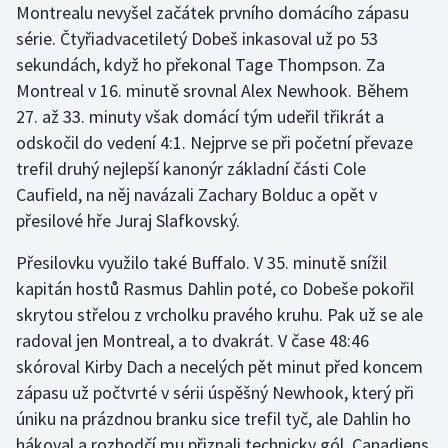
Montrealu nevyšel začátek prvního domácího zápasu
série. Čtyřiadvacetiletý Dobeš inkasoval už po 53
Gymnastika
sekundách, když ho překonal Tage Thompson. Za
Montreal v 16. minutě srovnal Alex Newhook. Během
Házená
27. až 33. minuty však domácí tým udeřil třikrát a
odskočil do vedení 4:1. Nejprve se při početní převaze
Jezdectví
trefil druhý nejlepší kanonýr základní části Cole
Judo
Caufield, na něj navázali Zachary Bolduc a opět v
přesilové hře Juraj Slafkovský.
Krasobruslení
Přesilovku využilo také Buffalo. V 35. minutě snížil
Lezení
kapitán hostů Rasmus Dahlin poté, co Dobeše pokořil
skrytou střelou z vrcholku pravého kruhu. Pak už se ale
Lyže a snowboard
radoval jen Montreal, a to dvakrát. V čase 48:46
skóroval Kirby Dach a necelých pět minut před koncem
Moderní pětiboj
zápasu už počtvrté v sérii úspěšný Newhook, který při
úniku na prázdnou branku sice trefil tyč, ale Dahlin ho
Motorsport
hákoval a rozhodčí mu přiznali technicky gól. Canadiens