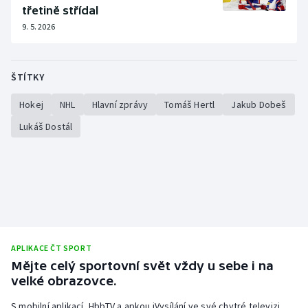
třetině střídal
9. 5. 2026
ŠTÍTKY
Hokej
NHL
Hlavní zprávy
Tomáš Hertl
Jakub Dobeš
Lukáš Dostál
APLIKACE ČT SPORT
Mějte celý sportovní svět vždy u sebe i na
velké obrazovce.
S mobilní aplikací, HbbTV a apkou iVysílání ve své chytré televizi