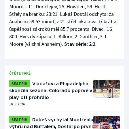
Moore – 11. Dorofejev, 25. Howden, 59. Hertl.
Střely na branku: 23:21. Lukáš Dostál odchytal za
Anaheim 59:53 minut, z 21 střel inkasoval třikrát a
úspěšnost zákroků měl 85,7 procenta. Diváci: 16
800. Hvězdy zápasu: 1. Killorn, 2. Gauthier, 3. I.
Moore (všichni Anaheim).
Stav série: 2:2.
ČTĚTE TAKÉ
SESTŘIH
Vladařovi a Phipadelphii
skončila sezona, Colorado poprvé v
play-off prohrálo
10. 5. 2026
SESTŘIH
Dobeš vychytal Montrealu
výhru nad Buffalem, Dostál po první