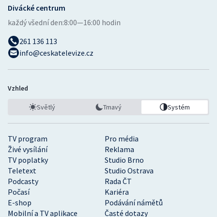
Divácké centrum
každý všední den:
8:00—16:00 hodin
261 136 113
info@ceskatelevize.cz
Vzhled
Světlý
Tmavý
Systém
TV program
Pro média
Živé vysílání
Reklama
TV poplatky
Studio Brno
Teletext
Studio Ostrava
Podcasty
Rada ČT
Počasí
Kariéra
E-shop
Podávání námětů
Mobilní a TV aplikace
Časté dotazy