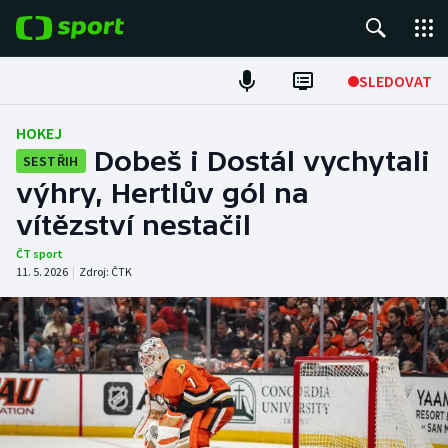
POPULÁRNÍ
SLEDOVAT
Fotbal
HOKEJ
Dobeš i Dostál vychytali
SESTŘIH
Hokej
výhry, Hertlův gól na
vítězství nestačil
Tenis
ČT sport
Atletika
11. 5. 2026
|
Zdroj:
ČTK
Cyklistika
DALŠÍ SPORTY
Americký fotbal
NEPŘEHLÉDNĚTE