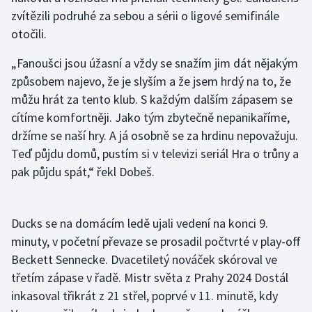
zvítězili podruhé za sebou a sérii o ligové semifinále
Olympijské hry
otočili.
Parasport
„Fanoušci jsou úžasní a vždy se snažím jim dát nějakým
způsobem najevo, že je slyším a že jsem hrdý na to, že
Plavání
můžu hrát za tento klub. S každým dalším zápasem se
cítíme komfortněji. Jako tým zbytečně nepanikaříme,
Plážový volejbal
držíme se naší hry. A já osobně se za hrdinu nepovažuju.
Teď půjdu domů, pustím si v televizi seriál Hra o trůny a
Ragby
pak půjdu spát,“ řekl Dobeš.
Rychlobruslení
Rychlostní kanoistika
Ducks se na domácím ledě ujali vedení na konci 9.
minuty, v početní převaze se prosadil počtvrté v play-off
Short track
Beckett Sennecke. Dvacetiletý nováček skóroval ve
třetím zápase v řadě. Mistr světa z Prahy 2024 Dostál
Sportovní střelba
inkasoval třikrát z 21 střel, poprvé v 11. minutě, kdy