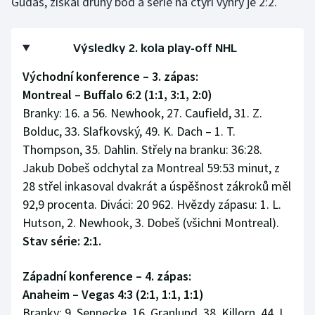
Gudas, získal druhý bod a série na čtyři výhry je 2:2.
Výsledky 2. kola play-off NHL
Východní konference – 3. zápas:
Montreal – Buffalo 6:2 (1:1, 3:1, 2:0)
Branky: 16. a 56. Newhook, 27. Caufield, 31. Z.
Bolduc, 33. Slafkovský, 49. K. Dach – 1. T.
Thompson, 35. Dahlin. Střely na branku: 36:28.
Jakub Dobeš odchytal za Montreal 59:53 minut, z
28 střel inkasoval dvakrát a úspěšnost zákroků měl
92,9 procenta. Diváci: 20 962. Hvězdy zápasu: 1. L.
Hutson, 2. Newhook, 3. Dobeš (všichni Montreal).
Stav série: 2:1.
Západní konference – 4. zápas:
Anaheim – Vegas 4:3 (2:1, 1:1, 1:1)
Branky: 9. Sennecke, 16. Granlund, 38. Killorn, 44. I.