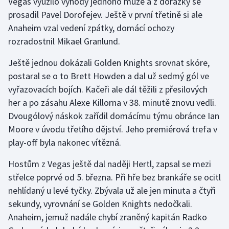
Vegas využilo výhody jednoho muže a z dorážky se
Stolní tenis
prosadil Pavel Dorofejev. Ještě v první třetině si ale
Anaheim vzal vedení zpátky, domácí ochozy
Triatlon
rozradostnil Mikael Granlund.
Veslování
Ještě jednou dokázali Golden Knights srovnat skóre,
postaral se o to Brett Howden a dal už sedmý gól ve
Vodní slalom
vyřazovacích bojích. Kačeři ale dál těžili z přesilových
her a po zásahu Alexe Killorna v 38. minutě znovu vedli.
Volejbal
Dvougólový náskok zařídil domácímu týmu obránce Ian
Moore v úvodu třetího dějství. Jeho premiérová trefa v
Ostatní
play-off byla nakonec vítězná.
Hostům z Vegas ještě dal naději Hertl, zapsal se mezi
střelce poprvé od 5. března. Při hře bez brankáře se ocitl
nehlídaný u levé tyčky. Zbývala už ale jen minuta a čtyři
sekundy, vyrovnání se Golden Knights nedočkali.
Anaheim, jemuž nadále chybí zraněný kapitán Radko