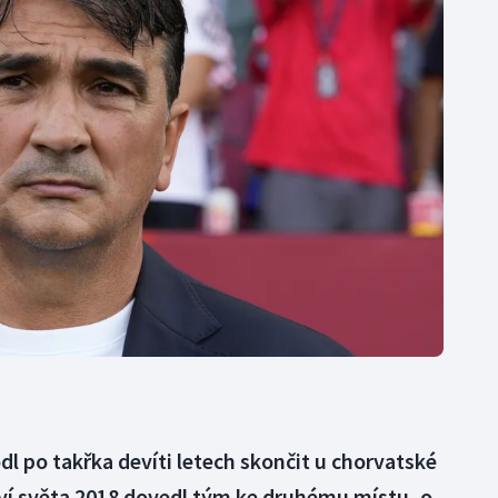
Moderní pětiboj
Triatlon
Motorsport
Veslování
Olympijské hry
Vodní slalom
Parasport
Volejbal
Plavání
Ostatní
Plážový volejbal
dl po takřka devíti letech skončit u chorvatské
ví světa 2018 dovedl tým ke druhému místu, o