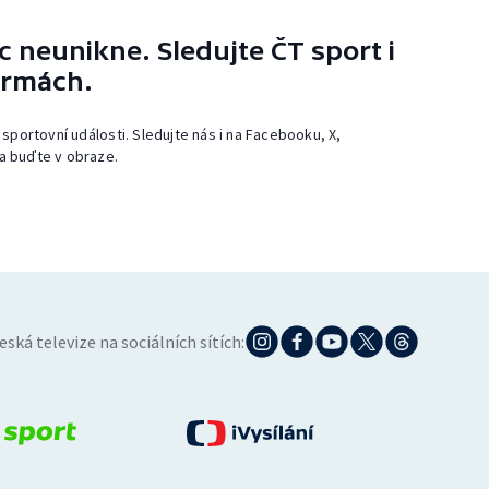
 neunikne. Sledujte ČT sport i
ormách.
 sportovní události. Sledujte nás i na Facebooku, X,
a buďte v obraze.
eská televize na sociálních sítích: