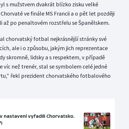
yl s mužstvem dvakrát blízko zisku velké
 Chorvaté ve finále MS Francii a o pět let později
áli až po penaltovém rozstřelu se Španělskem.
 chorvatský fotbal nejkrásnější stránky své
dcích, ale i o způsobu, jakým jich reprezentace
dy skromně, lidsky a s respektem, v případě
 víc než trenér, stal se symbolem celé jedné
tu,“ řekl prezident chorvatského fotbalového
v nastavení vyřadili Chorvatsko.
i