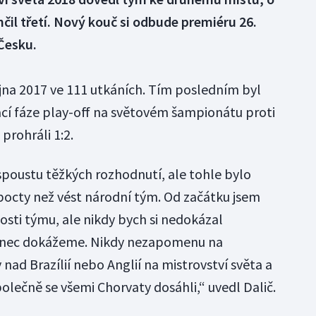
nčil třetí. Nový kouč si odbude premiéru 26.
Česku.
íjna 2017 ve 111 utkáních. Tím posledním byl
cí fáze play-off na světovém šampionátu proti
prohráli 1:2.
spoustu těžkých rozhodnutí, ale tohle bylo
 pocty než vést národní tým. Od začátku jsem
sti týmu, ale nikdy bych si nedokázal
konec dokážeme. Nikdy nezapomenu na
nad Brazílií nebo Anglií na mistrovství světa a
olečně se všemi Chorvaty dosáhli,“ uvedl Dalič.