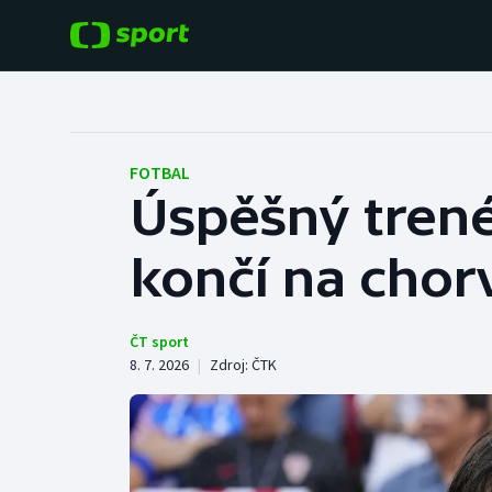
POPULÁRNÍ
DALŠÍ SPORTY
Fotbal
Americký fotbal
FOTBAL
Úspěšný trenér
Hokej
Baseball a softbal
končí na chor
Tenis
Basketbal
Atletika
Biatlon
ČT sport
8. 7. 2026
|
Zdroj:
ČTK
Cyklistika
Boby a skeleton
Box