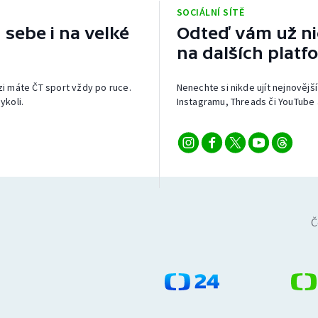
SOCIÁLNÍ SÍTĚ
 sebe i na velké
Odteď vám už nic
na dalších platf
izi máte ČT sport vždy po ruce.
Nenechte si nikde ujít nejnovější
ykoli.
Instagramu, Threads či YouTube 
Č