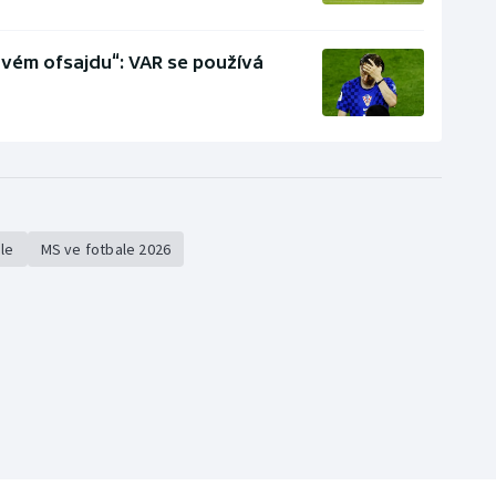
ovém ofsajdu“: VAR se používá
ale
MS ve fotbale 2026