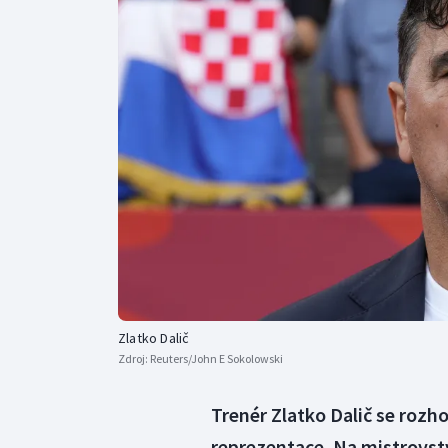
Curling
Dostihy
Florbal
Futsal
Golf
Gymnastika
Zlatko Dalič
Zdroj:
Reuters/John E Sokolowski
Trenér Zlatko Dalič se rozho
reprezentace. Na mistrovst