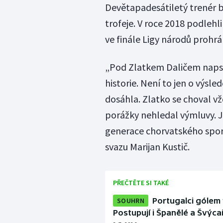
Devětapadesátiletý trenér b
trofeje. V roce 2018 podlehli
ve finále Ligy národů prohr
„Pod Zlatkem Daličem napsal
historie. Není to jen o výsle
dosáhla. Zlatko se choval vž
porážky nehledal výmluvy. Je
generace chorvatského spor
svazu Marijan Kustič.
PŘEČTĚTE SI TAKÉ
SOUHRN
Portugalci gólem 
Postupují i Španělé a Švýcař