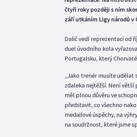
čtyři roky později s ním sko
září utkáním Ligy národů v 
Dalič vedl reprezentaci od ř
duel úvodního kola vyřazova
Portugalsku, který Chorvaté 
„Jako trenér musíte udělat 
zdaleka nejtěžší. Není větší
měl plnou důvěru ve schopno
představit, co všechno na
medailové úspěchy, na výhry 
na soudržnost, které jsme sp