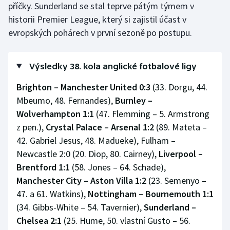
příčky. Sunderland se stal teprve pátým týmem v
historii Premier League, který si zajistil účast v
evropských pohárech v první sezoně po postupu.
Výsledky 38. kola anglické fotbalové ligy
Brighton – Manchester United 0:3
(33. Dorgu, 44.
Mbeumo, 48. Fernandes),
Burnley –
Wolverhampton 1:1
(47. Flemming – 5. Armstrong
z pen.),
Crystal Palace – Arsenal 1:2
(89. Mateta –
42. Gabriel Jesus, 48. Madueke), Fulham –
Newcastle 2:0 (20. Diop, 80. Cairney),
Liverpool –
Brentford 1:1
(58. Jones – 64. Schade),
Manchester City – Aston Villa 1:2
(23. Semenyo –
47. a 61. Watkins),
Nottingham – Bournemouth 1:1
(34. Gibbs-White – 54. Tavernier),
Sunderland –
Chelsea 2:1
(25. Hume, 50. vlastní Gusto – 56.