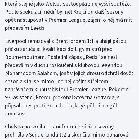
která stejně jako Wolves sestoupila z nejvyšší soutěže.
Stolní tenis
Podle spekulací médií by měl Krejčí od další sezony
opět nastupovat v Premier League, zájem o něj má mít
Triatlon
především Leeds.
Veslování
Liverpool remizoval s Brentfordem 1:1 a uhájil pátou
příčku zaručující kvalifikaci do Ligy mistrů před
Vodní slalom
Bournemouthem. Poslední zápas „Reds“ se nesl
Volejbal
především v duchu rozloučení s klubovou legendou
Mohamedem Salahem, jenž v jejich dresu odehrál devět
Ostatní
sezon a stal se mimo jiné nejlepším střelcem i
nahrávačem klubu v historii Premier League. Rekordní
93. asistenci, kterou překonal Stevena Gerrarda, si
připsal dnes proti Brentfordu, když přihrál na gól
Jonesovi.
Chelsea potvrdila tristní formu v závěru sezony,
prohrála v Sunderlandu 1:2 a skončila mimo pohárové