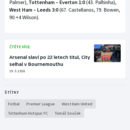
Palmer),
Tottenham – Everton 1:0
(43. Palhinha),
West Ham – Leeds 3:0
(67. Castellanos, 79. Bowen,
90.+4 Wilson).
ČTĚTE VÍCE:
Arsenal slaví po 22 letech titul, City
selhal v Bournemouthu
19. 5. 2026
ŠTÍTKY
Fotbal
Premier League
West Ham United
Tottenham Hotspur FC
Tomáš Souček