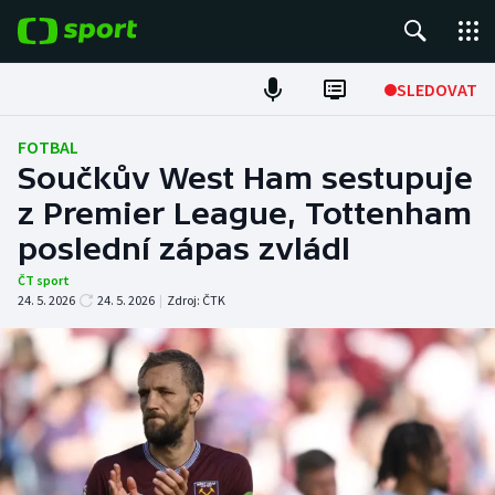
POPULÁRNÍ
SLEDOVAT
Fotbal
FOTBAL
Součkův West Ham sestupuje
Hokej
z Premier League, Tottenham
poslední zápas zvládl
Tenis
ČT sport
Atletika
24. 5. 2026
24. 5. 2026
|
Zdroj:
ČTK
Cyklistika
DALŠÍ SPORTY
Americký fotbal
NEPŘEHLÉDNĚTE