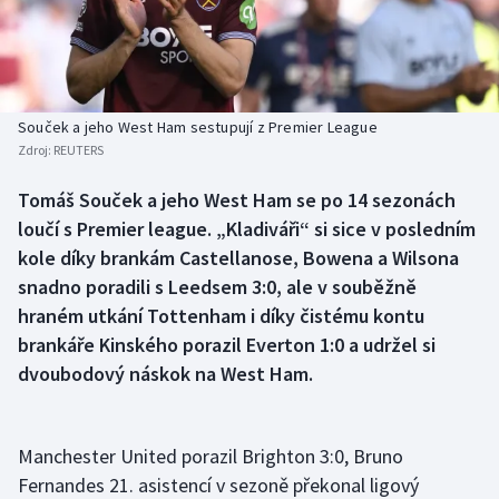
Baseball a softbal
Soutěže
Basketbal
Historické návraty
Biatlon
Aplikace ČT sport
Souček a jeho West Ham sestupují z Premier League
Zdroj:
REUTERS
Boby a skeleton
AZ kvíz
Tomáš Souček a jeho West Ham se po 14 sezonách
loučí s Premier league. „Kladiváři“ si sice v posledním
Box
kole díky brankám Castellanose, Bowena a Wilsona
Curling
snadno poradili s Leedsem 3:0, ale v souběžně
hraném utkání Tottenham i díky čistému kontu
Dostihy
brankáře Kinského porazil Everton 1:0 a udržel si
dvoubodový náskok na West Ham.
Florbal
Futsal
Manchester United porazil Brighton 3:0, Bruno
Fernandes 21. asistencí v sezoně překonal ligový
Golf