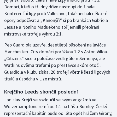
Domácí, kteří o tři dny dříve nastoupí do finále
Olympijské hry
Konferenční ligy proti Vallecanu, také nechali některé
opory odpočívat a „Kanonýři“ si po brankách Gabriela
Parasport
Jesuse a Noniho Maduekeho zpříjemnili přebíraní
Plavání
mistrovské trofeje výhrou 2:1.
Pep Guardiola uzavřel desetileté působení na lavičce
Plážový volejbal
Manchesteru City domácí porážkou 1:2 s Aston Villou.
„Citizens“ sice o poločase vedli gólem Semenya, ale
Ragby
Watkins dvěma trefami po přestávce skóre otočil.
Rychlobruslení
Guardiola v klubu získal 20 trofejí včetně šesti ligových
titulů a úspěchu v Lize mistrů.
Rychlostní kanoistika
Krejčího Leeds skončil poslední
Short track
Ladislav Krejčí se rozloučil se svým angažmá ve
Wolverhamptonu remízou 1:1 na hřišti Burnley. Český
Sportovní střelba
reprezentační kapitán bude od léta opět hráčem Girony,