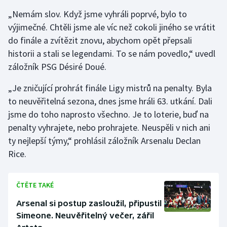
Stolní tenis
„Nemám slov. Když jsme vyhráli poprvé, bylo to
výjimečné. Chtěli jsme ale víc než cokoli jiného se vrátit
Triatlon
do finále a zvítězit znovu, abychom opět přepsali
historii a stali se legendami. To se nám povedlo,“ uvedl
Veslování
záložník PSG Désiré Doué.
Vodní slalom
„Je zničující prohrát finále Ligy mistrů na penalty. Byla
to neuvěřitelná sezona, dnes jsme hráli 63. utkání. Dali
Volejbal
jsme do toho naprosto všechno. Je to loterie, buď na
penalty vyhrajete, nebo prohrajete. Neuspěli v nich ani
Ostatní
ty nejlepší týmy,“ prohlásil záložník Arsenalu Declan
Rice.
ČTĚTE TAKÉ
Arsenal si postup zasloužil, připustil
Simeone. Neuvěřitelný večer, zářil