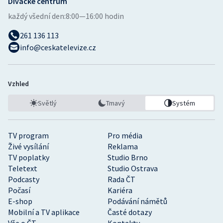
Divácké centrum
každý všední den:
8:00—16:00 hodin
261 136 113
info@ceskatelevize.cz
Vzhled
Světlý
Tmavý
Systém
TV program
Pro média
Živé vysílání
Reklama
TV poplatky
Studio Brno
Teletext
Studio Ostrava
Podcasty
Rada ČT
Počasí
Kariéra
E-shop
Podávání námětů
Mobilní a TV aplikace
Časté dotazy
Vše o ČT
Kontakty