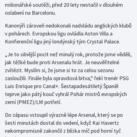
milionářské soutěži, před 20 lety nestačil v dlouhém
oslabení na Barcelonu.
Gymnastika
Kanonýři zároveň nedokonali nadvládu anglických klubů
Házená
v pohárech. Evropskou ligu ovládla Aston Villa a
Konferenční ligu jiný londýnský tým Crystal Palace.
Jezdectví
„Je to silnější pocit než minulý rok, protože jsme věděli,
Judo
jak těžké bude proti Arsenalu hrát. Je neuvěřitelné
zvítězit. Myslím si, že jsme si to za celou sezonu
Krasobruslení
zasloužili. Finále byla opravdová bitva,“ řekl trenér PSG
Luis Enrique pro Canal+. Šestapadesátiletý Španěl
Lezení
teprve jako pátý kouč vyhrál Pohár mistrů evropských
zemí (PMEZ)/LM potřetí.
Lyže a snowboard
Do zápasu vstoupil výrazně lépe Arsenal, který se po
Moderní pětiboj
šesti minutách dostal do vedení, když Kai Havertz
nekompromisně zakončil z blízka míč pod horní tyč
Motorsport