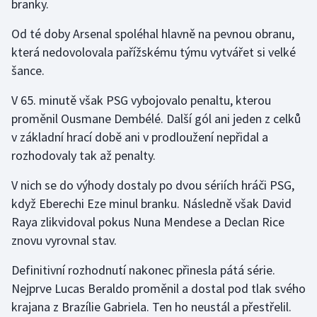
branky.
Olympijské hry
Od té doby Arsenal spoléhal hlavně na pevnou obranu,
která nedovolovala pařížskému týmu vytvářet si velké
Parasport
šance.
Plavání
V 65. minutě však PSG vybojovalo penaltu, kterou
proměnil Ousmane Dembélé. Další gól ani jeden z celků
Plážový volejbal
v základní hrací době ani v prodloužení nepřidal a
rozhodovaly tak až penalty.
Ragby
V nich se do výhody dostaly po dvou sériích hráči PSG,
Rychlobruslení
když Eberechi Eze minul branku. Následně však David
Raya zlikvidoval pokus Nuna Mendese a Declan Rice
Rychlostní kanoistika
znovu vyrovnal stav.
Short track
Definitivní rozhodnutí nakonec přinesla pátá série.
Nejprve Lucas Beraldo proměnil a dostal pod tlak svého
Sportovní střelba
krajana z Brazílie Gabriela. Ten ho neustál a přestřelil.