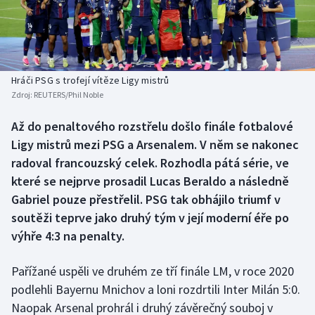
Baseball a softbal
Soutěže
Basketbal
Historické návraty
Biatlon
Aplikace ČT sport
Hráči PSG s trofejí vítěze Ligy mistrů
Zdroj:
REUTERS/Phil Noble
Boby a skeleton
AZ kvíz
Až do penaltového rozstřelu došlo finále fotbalové
Ligy mistrů mezi PSG a Arsenalem. V něm se nakonec
Box
radoval francouzský celek. Rozhodla pátá série, ve
Curling
které se nejprve prosadil Lucas Beraldo a následně
Gabriel pouze přestřelil. PSG tak obhájilo triumf v
Dostihy
soutěži teprve jako druhý tým v její moderní éře po
výhře 4:3 na penalty.
Florbal
Pařížané uspěli ve druhém ze tří finále LM, v roce 2020
Futsal
podlehli Bayernu Mnichov a loni rozdrtili Inter Milán 5:0.
Naopak Arsenal prohrál i druhý závěrečný souboj v
Golf