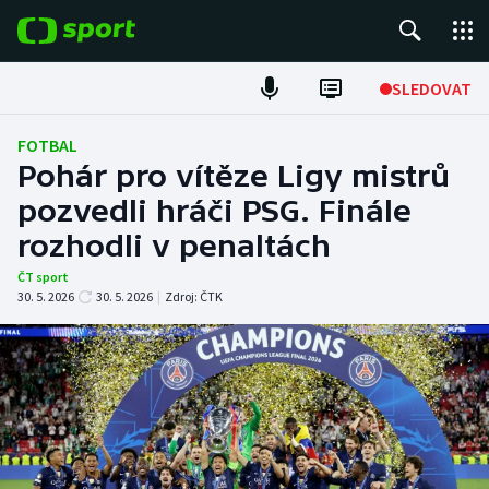
POPULÁRNÍ
SLEDOVAT
Fotbal
FOTBAL
Pohár pro vítěze Ligy mistrů
Hokej
pozvedli hráči PSG. Finále
rozhodli v penaltách
Tenis
ČT sport
Atletika
30. 5. 2026
30. 5. 2026
|
Zdroj:
ČTK
Cyklistika
DALŠÍ SPORTY
Americký fotbal
NEPŘEHLÉDNĚTE