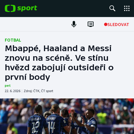
POPULÁRNÍ
SLEDOVAT
Fotbal
FOTBAL
Mbappé, Haaland a Messi
Hokej
znovu na scéně. Ve stínu
hvězd zabojují outsideři o
Tenis
první body
Atletika
pet
22. 6. 2026
|
Zdroj:
ČTK
,
ČT sport
Cyklistika
DALŠÍ SPORTY
Americký fotbal
NEPŘEHLÉDNĚTE