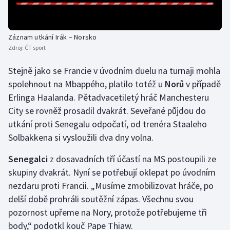
Stolní tenis
Triatlon
Záznam utkání Irák – Norsko
Zdroj:
ČT sport
Veslování
Stejně jako se Francie v úvodním duelu na turnaji mohla
Vodní slalom
spolehnout na Mbappého, platilo totéž u
Norů
v případě
Erlinga Haalanda. Pětadvacetiletý hráč Manchesteru
Volejbal
City se rovněž prosadil dvakrát. Seveřané půjdou do
utkání proti Senegalu odpočatí, od trenéra Staaleho
Ostatní
Solbakkena si vysloužili dva dny volna.
Senegalci
z dosavadních tří účastí na MS postoupili ze
skupiny dvakrát. Nyní se potřebují oklepat po úvodním
nezdaru proti Francii. „Musíme zmobilizovat hráče, po
delší době prohráli soutěžní zápas. Všechnu svou
pozornost upřeme na Nory, protože potřebujeme tři
body,“ podotkl kouč Pape Thiaw.