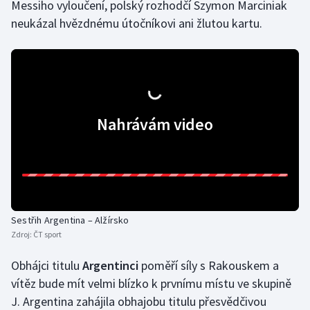
Messiho vyloučení, polský rozhodčí Szymon Marciniak
neukázal hvězdnému útočníkovi ani žlutou kartu.
Nahrávám video
Sestřih Argentina – Alžírsko
Zdroj:
ČT sport
Obhájci titulu
Argentinci
poměří síly s Rakouskem a
vítěz bude mít velmi blízko k prvnímu místu ve skupině
J. Argentina zahájila obhajobu titulu přesvědčivou