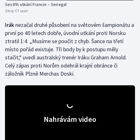
Sestřih utkání Francie – Senegal
Olympijské hry
Zdroj:
ČT sport
Irák
Parasport
nezačal druhé působení na světovém šampionátu a
první po 40 letech dobře, úvodní utkání proti Norsku
Plavání
ztratil 1:4. „Musíme se poučit z chyb. Šance na třetí
místo pořád existuje. Tři body by k postupu měly
Plážový volejbal
stačit,“ uvedl australský trenér Iráku Graham Arnold.
Celý zápas proti Norům odehrál krajní obránce či
Ragby
záložník Plzně Merchas Doski.
Rychlobruslení
Rychlostní kanoistika
Short track
Nahrávám video
Sportovní střelba