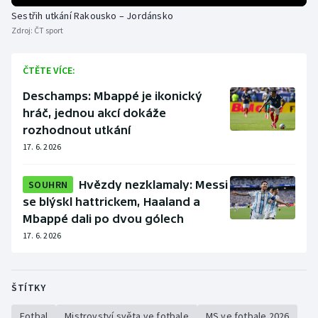
Sestřih utkání Rakousko – Jordánsko
Zdroj:
ČT sport
ČTĚTE VÍCE:
Deschamps: Mbappé je ikonický
hráč, jednou akcí dokáže
rozhodnout utkání
17. 6. 2026
SOUHRN
Hvězdy nezklamaly: Messi
se blýskl hattrickem, Haaland a
Mbappé dali po dvou gólech
17. 6. 2026
ŠTÍTKY
Fotbal
Mistrovství světa ve fotbale
MS ve fotbale 2026