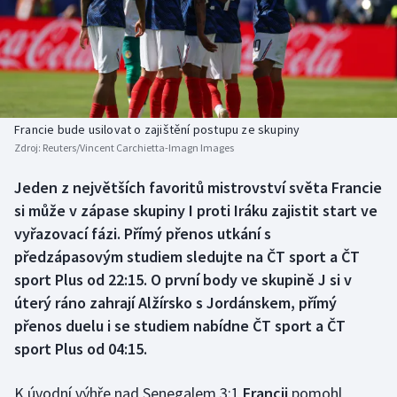
Baseball a softbal
Soutěže
Basketbal
Historické návraty
Biatlon
Aplikace ČT sport
Francie bude usilovat o zajištění postupu ze skupiny
Boby a skeleton
AZ kvíz
Zdroj:
Reuters/Vincent Carchietta-Imagn Images
Box
Jeden z největších favoritů mistrovství světa Francie
si může v zápase skupiny I proti Iráku zajistit start ve
Curling
vyřazovací fázi. Přímý přenos utkání s
předzápasovým studiem sledujte na ČT sport a ČT
Dostihy
sport Plus od 22:15. O první body ve skupině J si v
úterý ráno zahrají Alžírsko s Jordánskem, přímý
Florbal
přenos duelu i se studiem nabídne ČT sport a ČT
sport Plus od 04:15.
Futsal
K úvodní výhře nad Senegalem 3:1
Francii
pomohl
Golf