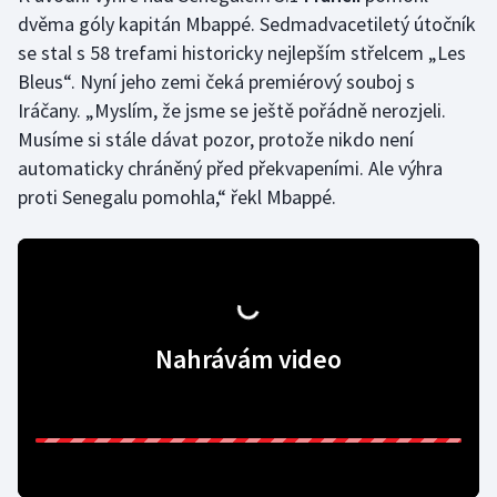
dvěma góly kapitán Mbappé. Sedmadvacetiletý útočník
se stal s 58 trefami historicky nejlepším střelcem „Les
Gymnastika
Bleus“. Nyní jeho zemi čeká premiérový souboj s
Házená
Iráčany. „Myslím, že jsme se ještě pořádně nerozjeli.
Musíme si stále dávat pozor, protože nikdo není
Jezdectví
automaticky chráněný před překvapeními. Ale výhra
proti Senegalu pomohla,“ řekl Mbappé.
Judo
Krasobruslení
Lezení
Nahrávám video
Lyže a snowboard
Moderní pětiboj
Motorsport