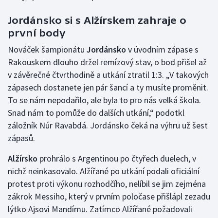
Jordánsko si s Alžírskem zahraje o
první body
Nováček šampionátu
Jordánsko
v úvodním zápase s
Rakouskem dlouho držel remízový stav, o bod přišel až
v závěrečné čtvrthodině a utkání ztratil 1:3. „V takových
zápasech dostanete jen pár šancí a ty musíte proměnit.
To se nám nepodařilo, ale byla to pro nás velká škola.
Snad nám to pomůže do dalších utkání,“ podotkl
záložník Núr Ravabdá. Jordánsko čeká na výhru už šest
zápasů.
Alžírsko
prohrálo s Argentinou po čtyřech duelech, v
nichž neinkasovalo. Alžířané po utkání podali oficiální
protest proti výkonu rozhodčího, nelíbil se jim zejména
zákrok Messiho, který v prvním poločase přišlápl zezadu
lýtko Ajsovi Mandímu. Zatímco Alžířané požadovali