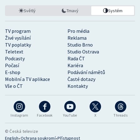
Světlý
Tmavý
Systém
TV program
Pro média
Živé vysílání
Reklama
TV poplatky
Studio Brno
Teletext
Studio Ostrava
Podcasty
Rada ČT
Počasí
Kariéra
E-shop
Podávání námětů
Mobilní a TV aplikace
Časté dotazy
Vše o ČT
Kontakty
Instagram
Facebook
YouTube
X
Threads
© Česká televize
•
•
English
Ochrana soukromí
Přístupnost