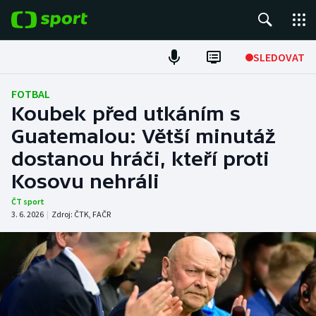
POPULÁRNÍ
SLEDOVAT
Fotbal
FOTBAL
Koubek před utkáním s
Hokej
Guatemalou: Větší minutáž
dostanou hráči, kteří proti
Tenis
Kosovu nehráli
Atletika
ČT sport
3. 6. 2026
|
Zdroj:
ČTK
,
FAČR
Cyklistika
DALŠÍ SPORTY
Americký fotbal
NEPŘEHLÉDNĚTE