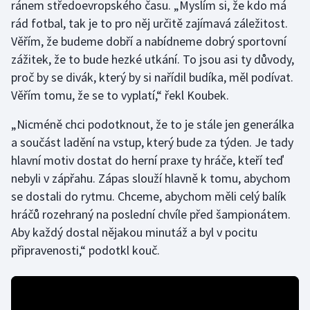
ránem středoevropského času. „Myslím si, že kdo má
Olympijské hry
rád fotbal, tak je to pro něj určitě zajímavá záležitost.
Věřím, že budeme dobří a nabídneme dobrý sportovní
Parasport
zážitek, že to bude hezké utkání. To jsou asi ty důvody,
proč by se divák, který by si nařídil budíka, měl podívat.
Plavání
Věřím tomu, že se to vyplatí,“ řekl Koubek.
Plážový volejbal
„Nicméně chci podotknout, že to je stále jen generálka
a součást ladění na vstup, který bude za týden. Je tady
Ragby
hlavní motiv dostat do herní praxe ty hráče, kteří teď
nebyli v zápřahu. Zápas slouží hlavně k tomu, abychom
Rychlobruslení
se dostali do rytmu. Chceme, abychom měli celý balík
hráčů rozehraný na poslední chvíle před šampionátem.
Rychlostní kanoistika
Aby každý dostal nějakou minutáž a byl v pocitu
připravenosti,“ podotkl kouč.
Short track
Sportovní střelba