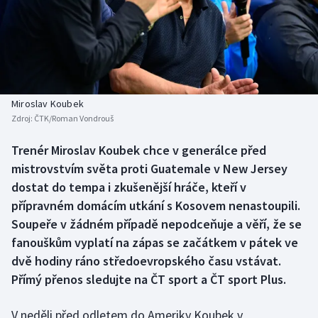
Baseball a softbal
Soutěže
Basketbal
Historické návraty
Biatlon
Aplikace ČT sport
Miroslav Koubek
Boby a skeleton
AZ kvíz
Zdroj:
ČTK/Roman Vondrouš
Box
Trenér Miroslav Koubek chce v generálce před
mistrovstvím světa proti Guatemale v New Jersey
Curling
dostat do tempa i zkušenější hráče, kteří v
přípravném domácím utkání s Kosovem nenastoupili.
Dostihy
Soupeře v žádném případě nepodceňuje a věří, že se
fanouškům vyplatí na zápas se začátkem v pátek ve
Florbal
dvě hodiny ráno středoevropského času vstávat.
Přímý přenos sledujte na ČT sport a ČT sport Plus.
Futsal
V neděli před odletem do Ameriky Koubek v
Golf