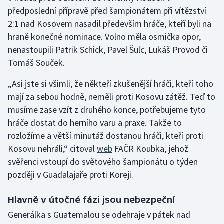
předposlední přípravě před šampionátem při vítězství
2:1 nad Kosovem nasadil především hráče, kteří byli na
Gymnastika
hraně konečné nominace. Volno měla osmička opor,
Házená
nenastoupili Patrik Schick, Pavel Šulc, Lukáš Provod či
Tomáš Souček.
Jezdectví
„Asi jste si všimli, že někteří zkušenější hráči, kteří toho
Judo
mají za sebou hodně, neměli proti Kosovu zátěž. Teď to
musíme zase vzít z druhého konce, potřebujeme tyto
Krasobruslení
hráče dostat do herního varu a praxe. Takže to
rozložíme a větší minutáž dostanou hráči, kteří proti
Lezení
Kosovu nehráli,“ citoval
web
FAČR Koubka, jehož
svěřenci vstoupí do světového šampionátu o týden
Lyže a snowboard
později v Guadalajaře proti Koreji.
Moderní pětiboj
Hlavně v útočné fázi jsou nebezpeční
Generálka s Guatemalou se odehraje v pátek nad
Motorsport