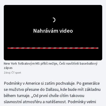
Nahrávám video
New York fotbalovým MS příliš nežije, Češi navštívili baseballový
zápas
Zdroj:
ČT sport
Podmínky v Americe si zatím pochvaluje. Po generálce
se mužstvo přesune do Dallasu, kde bude mít základnu
během turnaje. „Od první chvíle cítím takovou
slavnostní atmosféru a natěšenost. Podmínky velmi