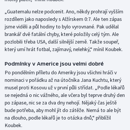
„Guatemalu nelze podcenit. Ano, někdy prohrají vyšším
rozdílem jako naposledy s Alžírskem 0:7. Ale ten zápas
jsme viděli a půl hodiny to bylo vyrovnané. Pak udělal
brankář dvě fatální chyby, které položily celý tým. Ale
pozlobili třeba USA, další silnější země. Takže soupeř,
který umí hrát fotbal, zajímavý, nelehký,“ mínil Koubek.
Podmínky v Americe jsou velmi dobré
Po pondělním příletu do Ameriky jsou všichni hráči v
nominaci v pořádku až na útočníka Jana Kuchtu, který
musel proti Kosovu už v první půli střídat. „Podle lékařů
se nejedná o nic vážného, ale včera byl teprve druhý den
po zápase, nic se za dva dny nehojí. Nějaký čas ještě
bude potřeba, aby mohl jít do zátěže. Nemá to ale být
na dlouho, podle lékařů je to otázka dnů,“ přiblížil
Koubek.