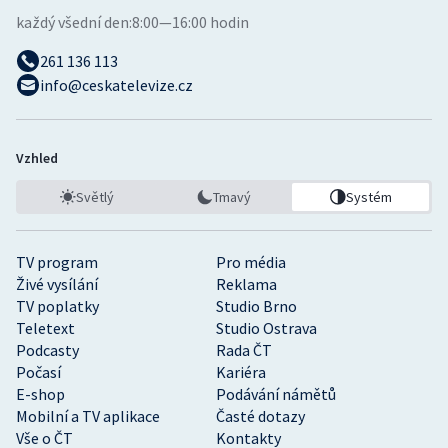
každý všední den:
8:00—16:00 hodin
261 136 113
info@ceskatelevize.cz
Vzhled
Světlý
Tmavý
Systém
TV program
Pro média
Živé vysílání
Reklama
TV poplatky
Studio Brno
Teletext
Studio Ostrava
Podcasty
Rada ČT
Počasí
Kariéra
E-shop
Podávání námětů
Mobilní a TV aplikace
Časté dotazy
Vše o ČT
Kontakty