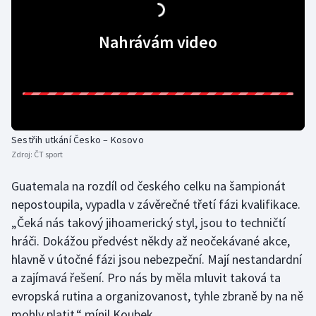
Stolní tenis
Nahrávám video
Triatlon
Veslování
Vodní slalom
Sestřih utkání Česko – Kosovo
Volejbal
Zdroj:
ČT sport
Ostatní
Guatemala na rozdíl od českého celku na šampionát
nepostoupila, vypadla v závěrečné třetí fázi kvalifikace.
„Čeká nás takový jihoamerický styl, jsou to techničtí
hráči. Dokážou předvést někdy až neočekávané akce,
hlavně v útočné fázi jsou nebezpeční. Mají nestandardní
a zajímavá řešení. Pro nás by měla mluvit taková ta
evropská rutina a organizovanost, tyhle zbraně by na ně
mohly platit,“ mínil Koubek.