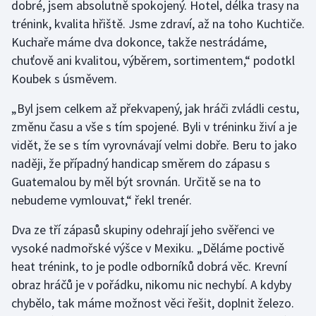
dobré, jsem absolutně spokojený. Hotel, délka trasy na
trénink, kvalita hřiště. Jsme zdraví, až na toho Kuchtiče.
Kuchaře máme dva dokonce, takže nestrádáme,
chuťově ani kvalitou, výběrem, sortimentem,“ podotkl
Koubek s úsměvem.
„Byl jsem celkem až překvapený, jak hráči zvládli cestu,
změnu času a vše s tím spojené. Byli v tréninku živí a je
vidět, že se s tím vyrovnávají velmi dobře. Beru to jako
naději, že případný handicap směrem do zápasu s
Guatemalou by měl být srovnán. Určitě se na to
nebudeme vymlouvat,“ řekl trenér.
Dva ze tří zápasů skupiny odehrají jeho svěřenci ve
vysoké nadmořské výšce v Mexiku. „Děláme poctivě
heat trénink, to je podle odborníků dobrá věc. Krevní
obraz hráčů je v pořádku, nikomu nic nechybí. A kdyby
chybělo, tak máme možnost věci řešit, doplnit železo.