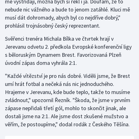
mě vystřídají, možná bych si řekl i já. Doufám, že to
nebude nic vážného a bude to jenom zatáhlé. Kluci mě
Olympijské hry
musí dát dohromady, abych byl co nejdříve dobrý,"
Parasport
prohlásil trojnásobný český reprezentant.
Svěřenci trenéra Michala Bílka ve čtvrtek hrají v
Plavání
Jerevanu odvetu 2. předkola Evropské konferenční ligy
Plážový volejbal
s běloruským Dynamem Brest. Favorizovaná Plzeň
úvodní zápas doma vyhrála 2:1.
Ragby
"Každé vítězství je pro nás dobré. Viděli jsme, že Brest
umí hrát fotbal a nečeká nás nic jednoduchého.
Rychlobruslení
Hrajeme v Jerevanu, kde bude teplo, takže to musíme
Rychlostní kanoistika
zvládnout," upozornil Řezník. "Škoda, že jsme v prvním
zápase nepřidali třetí gól, mohlo to skončit jinak, ale
Short track
dostali jsme na 2:1. Ale jsme dost zkušené mužstvo a
věřím, že postoupíme," dodal rodák z Českého Těšína.
Sportovní střelba