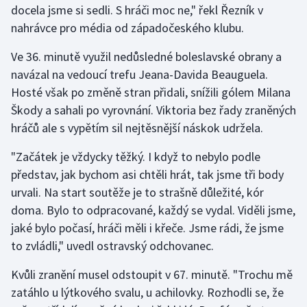
docela jsme si sedli. S hráči moc ne," řekl Řezník v
nahrávce pro média od západočeského klubu.
Gymnastika
Ve 36. minutě využil nedůsledné boleslavské obrany a
Házená
navázal na vedoucí trefu Jeana-Davida Beauguela.
Hosté však po změně stran přidali, snížili gólem Milana
Jezdectví
Škody a sahali po vyrovnání. Viktoria bez řady zraněných
hráčů ale s vypětím sil nejtěsnější náskok udržela.
Judo
"Začátek je vždycky těžký. I když to nebylo podle
Krasobruslení
představ, jak bychom asi chtěli hrát, tak jsme tři body
urvali. Na start soutěže je to strašně důležité, kór
Lezení
doma. Bylo to odpracované, každý se vydal. Viděli jsme,
jaké bylo počasí, hráči měli i křeče. Jsme rádi, že jsme
Lyže a snowboard
to zvládli," uvedl ostravský odchovanec.
Moderní pětiboj
Kvůli zranění musel odstoupit v 67. minutě. "Trochu mě
zatáhlo u lýtkového svalu, u achilovky. Rozhodli se, že
Motorsport