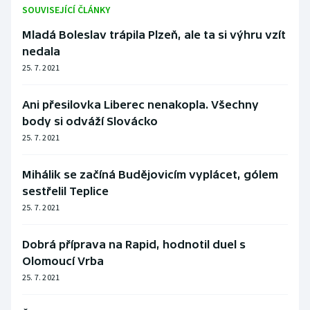
Stolní tenis
SOUVISEJÍCÍ ČLÁNKY
Mladá Boleslav trápila Plzeň, ale ta si výhru vzít
Triatlon
nedala
25. 7. 2021
Veslování
Ani přesilovka Liberec nenakopla. Všechny
Vodní slalom
body si odváží Slovácko
25. 7. 2021
Volejbal
Mihálik se začíná Budějovicím vyplácet, gólem
Ostatní
sestřelil Teplice
25. 7. 2021
Dobrá příprava na Rapid, hodnotil duel s
Olomoucí Vrba
25. 7. 2021