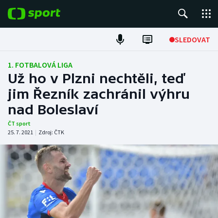
POPULÁRNÍ
SLEDOVAT
Fotbal
1. FOTBALOVÁ LIGA
Už ho v Plzni nechtěli, teď
Hokej
jim Řezník zachránil výhru
nad Boleslaví
Tenis
ČT sport
Atletika
25. 7. 2021
|
Zdroj:
ČTK
Cyklistika
DALŠÍ SPORTY
Americký fotbal
NEPŘEHLÉDNĚTE