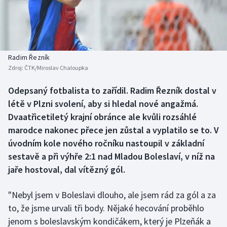
Baseball a softbal
Soutěže
Basketbal
Historické návraty
Biatlon
Aplikace ČT sport
Radim Řezník
Zdroj:
ČTK/Miroslav Chaloupka
Boby a skeleton
AZ kvíz
Odepsaný fotbalista to zařídil. Radim Řezník dostal v
létě v Plzni svolení, aby si hledal nové angažmá.
Box
Dvaatřicetiletý krajní obránce ale kvůli rozsáhlé
Curling
marodce nakonec přece jen zůstal a vyplatilo se to. V
úvodním kole nového ročníku nastoupil v základní
Dostihy
sestavě a při výhře 2:1 nad Mladou Boleslaví, v níž na
jaře hostoval, dal vítězný gól.
Florbal
"Nebyl jsem v Boleslavi dlouho, ale jsem rád za gól a za
Futsal
to, že jsme urvali tři body. Nějaké hecování proběhlo
jenom s boleslavským kondičákem, který je Plzeňák a
Golf