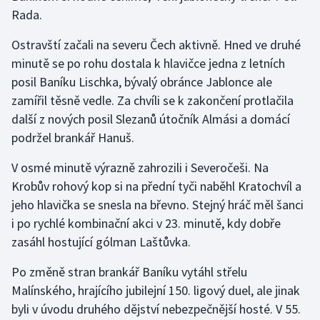
Rada.
Gymnastika
Ostravští začali na severu Čech aktivně. Hned ve druhé
minutě se po rohu dostala k hlavičce jedna z letních
Házená
posil Baníku Lischka, bývalý obránce Jablonce ale
zamířil těsně vedle. Za chvíli se k zakončení protlačila
Jezdectví
další z nových posil Slezanů útočník Almási a domácí
Judo
podržel brankář Hanuš.
V osmé minutě výrazně zahrozili i Severočeši. Na
Krasobruslení
Krobův rohový kop si na přední tyči naběhl Kratochvíl a
jeho hlavička se snesla na břevno. Stejný hráč měl šanci
Lezení
i po rychlé kombinační akci v 23. minutě, kdy dobře
Lyže a snowboard
zasáhl hostující gólman Laštůvka.
Po změně stran brankář Baníku vytáhl střelu
Moderní pětiboj
Malínského, hrajícího jubilejní 150. ligový duel, ale jinak
Motorsport
byli v úvodu druhého dějství nebezpečnější hosté. V 55.