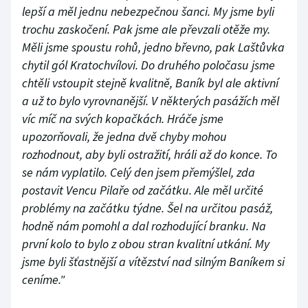
lepší a měl jednu nebezpečnou šanci. My jsme byli
trochu zaskočení. Pak jsme ale převzali otěže my.
Měli jsme spoustu rohů, jedno břevno, pak Laštůvka
chytil gól Kratochvílovi. Do druhého poločasu jsme
chtěli vstoupit stejně kvalitně, Baník byl ale aktivní
a už to bylo vyrovnanější. V některých pasážích měl
víc míč na svých kopačkách. Hráče jsme
upozorňovali, že jedna dvě chyby mohou
rozhodnout, aby byli ostražití, hráli až do konce. To
se nám vyplatilo. Celý den jsem přemýšlel, zda
postavit Vencu Pilaře od začátku. Ale měl určité
problémy na začátku týdne. Šel na určitou pasáž,
hodně nám pomohl a dal rozhodující branku. Na
první kolo to bylo z obou stran kvalitní utkání. My
jsme byli šťastnější a vítězství nad silným Baníkem si
ceníme."