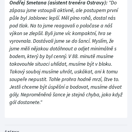
Ondřej Smetana (asistent trenéra Ostravy):
"Do
zápasu jsme vstoupili aktivně, ale postupem první
půle byl Jablonec lepší. Měl plno rohů, dostal nás
pod tlak. Na to jsme reagovali o poločase a náš
výkon se zlepšil. Byli jsme víc kompaktní, hra se
vyrovnala. Dostávali jsme se do šancí. Myslím, že
jsme měli nějakou dotáhnout a odjet minimálně s
bodem, který by byl cenný. V 88. minutě musíme
takovouhle situaci uhlídat, musíme být v bloku.
Takový souboj musíme uhrát, uskákat, ani k tomu
soupeře nepustit. Tahle prohra hodně mrzí, štve to.
Jestli chceme být úspěšní a bodovat, musíme dávat
góly. Neproměněná šance je stejná chyba, jako když
gól dostanete."