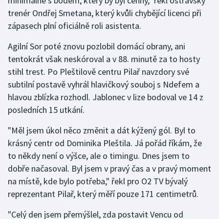
minimálně s bodem, který by byl cenný," řekl ostravský
Stolní tenis
trenér Ondřej Smetana, který kvůli chybějící licenci při
zápasech plní oficiálně roli asistenta.
Triatlon
Agilní Sor poté znovu pozlobil domácí obrany, ani
Veslování
tentokrát však neskóroval a v 88. minutě za to hosty
stihl trest. Po Pleštilově centru Pilař navzdory své
Vodní slalom
subtilní postavě vyhrál hlavičkový souboj s Ndefem a
hlavou zblízka rozhodl. Jablonec v lize bodoval ve 14 z
Volejbal
posledních 15 utkání.
Ostatní
"Měl jsem úkol něco změnit a dát kýžený gól. Byl to
krásný centr od Dominika Pleštila. Já pořád říkám, že
to někdy není o výšce, ale o timingu. Dnes jsem to
dobře načasoval. Byl jsem v pravý čas a v pravý moment
na místě, kde bylo potřeba," řekl pro O2 TV bývalý
reprezentant Pilař, který měří pouze 171 centimetrů.
"Celý den jsem přemýšlel, zda postavit Vencu od