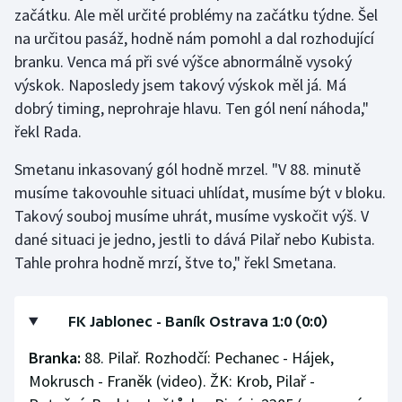
začátku. Ale měl určité problémy na začátku týdne. Šel
na určitou pasáž, hodně nám pomohl a dal rozhodující
branku. Venca má při své výšce abnormálně vysoký
výskok. Naposledy jsem takový výskok měl já. Má
dobrý timing, neprohraje hlavu. Ten gól není náhoda,"
řekl Rada.
Smetanu inkasovaný gól hodně mrzel. "V 88. minutě
musíme takovouhle situaci uhlídat, musíme být v bloku.
Takový souboj musíme uhrát, musíme vyskočit výš. V
dané situaci je jedno, jestli to dává Pilař nebo Kubista.
Tahle prohra hodně mrzí, štve to," řekl Smetana.
FK Jablonec - Baník Ostrava 1:0 (0:0)
Branka:
88. Pilař. Rozhodčí: Pechanec - Hájek,
Mokrusch - Franěk (video). ŽK: Krob, Pilař -