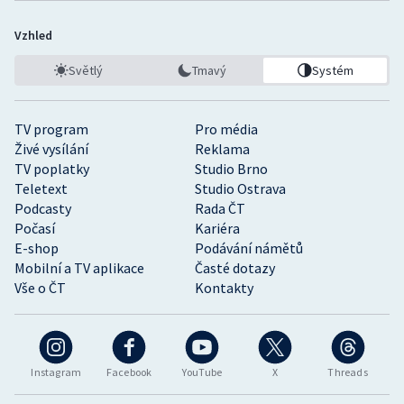
Vzhled
Světlý
Tmavý
Systém
TV program
Pro média
Živé vysílání
Reklama
TV poplatky
Studio Brno
Teletext
Studio Ostrava
Podcasty
Rada ČT
Počasí
Kariéra
E-shop
Podávání námětů
Mobilní a TV aplikace
Časté dotazy
Vše o ČT
Kontakty
Instagram
Facebook
YouTube
X
Threads