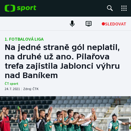
POPULÁRNÍ
SLEDOVAT
Fotbal
1. FOTBALOVÁ LIGA
Na jedné straně gól neplatil,
Hokej
na druhé už ano. Pilařova
trefa zajistila Jablonci výhru
Tenis
nad Baníkem
Atletika
ČT sport
24. 7. 2021
|
Zdroj:
ČTK
Cyklistika
DALŠÍ SPORTY
Americký fotbal
NEPŘEHLÉDNĚTE