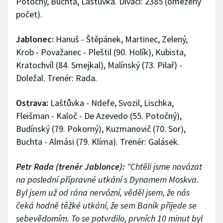
Potočný, Buchta, Laštůvka. Diváci: 2385 (omezený
počet).
Jablonec:
Hanuš - Štěpánek, Martinec, Zelený,
Krob - Považanec - Pleštil (90. Holík), Kubista,
Kratochvíl (84. Smejkal), Malínský (73. Pilař) -
Doležal. Trenér: Rada.
Ostrava:
Laštůvka - Ndefe, Svozil, Lischka,
Fleišman - Kaloč - De Azevedo (55. Potočný),
Budínský (79. Pokorný), Kuzmanovič (70. Sor),
Buchta - Almási (79. Klíma). Trenér: Galásek.
Petr Rada (trenér Jablonce):
"Chtěli jsme navázat
na poslední přípravné utkání s Dynamem Moskva.
Byl jsem už od rána nervózní, věděl jsem, že nás
čeká hodně těžké utkání, že sem Baník přijede se
sebevědomím. To se potvrdilo, prvních 10 minut byl