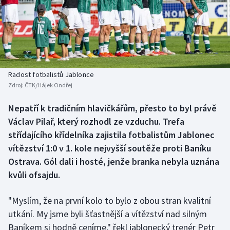
Baseball a softbal
Soutěže
Basketbal
Historické návraty
Biatlon
Aplikace ČT sport
Radost fotbalistů Jablonce
Boby a skeleton
AZ kvíz
Zdroj:
ČTK/Hájek Ondřej
Box
Nepatří k tradičním hlavičkářům, přesto to byl právě
Václav Pilař, který rozhodl ze vzduchu. Trefa
Curling
střídajícího křídelníka zajistila fotbalistům Jablonec
vítězství 1:0 v 1. kole nejvyšší soutěže proti Baníku
Dostihy
Ostrava. Gól dali i hosté, jenže branka nebyla uznána
kvůli ofsajdu.
Florbal
"Myslím, že na první kolo to bylo z obou stran kvalitní
Futsal
utkání. My jsme byli šťastnější a vítězství nad silným
Baníkem si hodně ceníme," řekl jablonecký trenér Petr
Golf