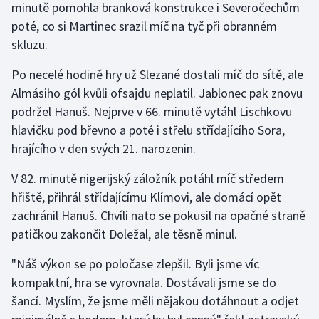
minutě pomohla branková konstrukce i Severočechům
Olympijské hry
poté, co si Martinec srazil míč na tyč při obranném
skluzu.
Parasport
Po necelé hodině hry už Slezané dostali míč do sítě, ale
Plavání
Almásiho gól kvůli ofsajdu neplatil. Jablonec pak znovu
podržel Hanuš. Nejprve v 66. minutě vytáhl Lischkovu
Plážový volejbal
hlavičku pod břevno a poté i střelu střídajícího Sora,
hrajícího v den svých 21. narozenin.
Ragby
V 82. minutě nigerijský záložník potáhl míč středem
Rychlobruslení
hřiště, přihrál střídajícímu Klímovi, ale domácí opět
zachránil Hanuš. Chvíli nato se pokusil na opačné straně
Rychlostní kanoistika
patičkou zakončit Doležal, ale těsně minul.
Short track
"Náš výkon se po poločase zlepšil. Byli jsme víc
kompaktní, hra se vyrovnala. Dostávali jsme se do
Sportovní střelba
šancí. Myslím, že jsme měli nějakou dotáhnout a odjet