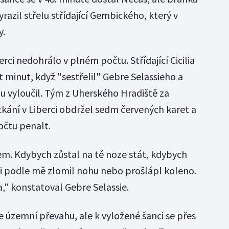
yrazil střelu střídající Gembického, který v
y.
rci nedohrálo v plném počtu. Střídající Cicilia
t minut, když "sestřelil" Gebre Selassieho a
 vyloučil. Tým z Uherského Hradiště za
kání v Liberci obdržel sedm červených karet a
počtu penalt.
m. Kdybych zůstal na té noze stát, kdybych
i podle mě zlomil nohu nebo prošlápl koleno.
," konstatoval Gebre Selassie.
e územní převahu, ale k vyložené šanci se přes