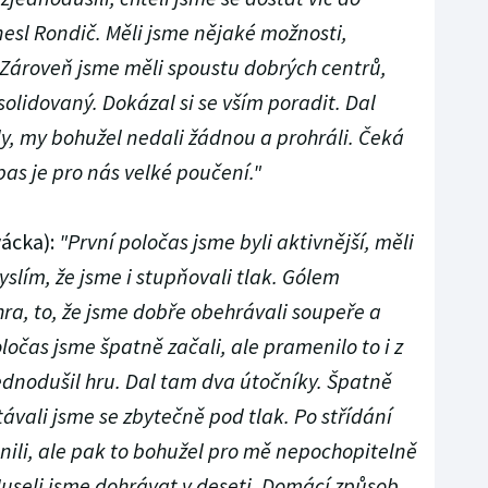
nesl Rondič. Měli jsme nějaké možnosti,
 Zároveň jsme měli spoustu dobrých centrů,
solidovaný. Dokázal si se vším poradit. Dal
ly, my bohužel nedali žádnou a prohráli. Čeká
pas je pro nás velké poučení."
vácka):
"První poločas jsme byli aktivnější, měli
yslím, že jsme i stupňovali tlak. Gólem
hra, to, že jsme dobře obehrávali soupeře a
oločas jsme špatně začali, ale pramenilo to i z
jednodušil hru. Dal tam dva útočníky. Špatně
ávali jsme se zbytečně pod tlak. Po střídání
nili, ale pak to bohužel pro mě nepochopitelně
 Museli jsme dohrávat v deseti. Domácí způsob