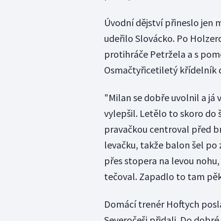
Úvodní dějství přineslo jen
udeřilo Slovácko. Po Holzer
protihráče Petržela a s pomo
Osmačtyřicetiletý křídelník da
"Milan se dobře uvolnil a já 
vylepšil. Letělo to skoro do 
pravačkou centroval před b
levačku, takže balon šel po 
přes stopera na levou nohu, 
tečoval. Zapadlo to tam pěk
Domácí trenér Hoftych posl
Severočeši přidali. Do dobré