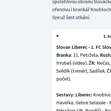
spolehlivou obranu Slovácka 
ofenzivu i brankář Knobloch
lize už šest utkání.
1. k
Slovan Liberec - 1. FC Slov
Branka:
31. Petržela.
Rozh
Hrubeš (video).
ŽK:
Nečas, 
Svědík (trenér), Sadílek.
Č
počet).
Sestavy: Liberec:
Knobloch 
Havelka, Gebre Selassie - 
Mészáros (46. Rondič) - Ra