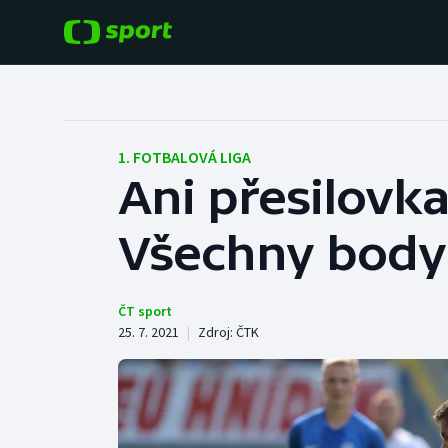
POPULÁRNÍ
DALŠÍ SPORTY
Fotbal
Americký fotbal
1. FOTBALOVÁ LIGA
Ani přesilovk
Hokej
Baseball a softbal
Všechny body 
Tenis
Basketbal
Atletika
Biatlon
ČT sport
25. 7. 2021
|
Zdroj:
ČTK
Cyklistika
Boby a skeleton
Box