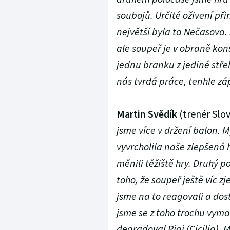
soubojů. Určité oživení při
největší byla ta Nečasova.
ale soupeř je v obraně kon
jednu branku z jediné stře
nás tvrdá práce, tenhle zá
Martin Svědík
(trenér Slo
jsme více v držení balon. M
vyvrcholila naše zlepšená 
měnili těžiště hry. Druhý p
toho, že soupeř ještě víc z
jsme na to reagovali a dost
jsme se z toho trochu vyma
degradoval Rigi (Cicilia).