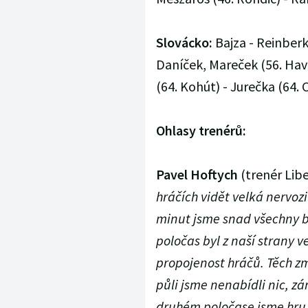
Slovácko:
Bajza - Reinberk 
Daníček, Mareček (56. Havlí
(64. Kohút) - Jurečka (64. C
Ohlasy trenérů:
Pavel Hoftych
(trenér Libe
hráčích vidět velká nervozi
minut jsme snad všechny b
poločas byl z naší strany v
propojenost hráčů. Těch z
půli jsme nenabídli nic, z
druhém poločase jsme hru z