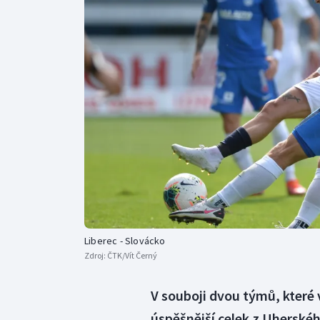
Curling
Dostihy
Florbal
Futsal
Golf
Gymnastika
Liberec - Slovácko
Zdroj:
ČTK/Vít Černý
V souboji dvou týmů, které 
úspěšnější celek z Uherskéh