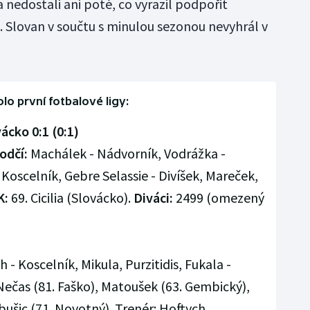
nedostali ani poté, co vyrazil podpořit
. Slovan v součtu s minulou sezonou nevyhrál v
olo první fotbalové ligy:
ácko 0:1 (0:1)
odčí:
Machálek - Nádvorník, Vodrážka -
Koscelník, Gebre Selassie - Divíšek, Mareček,
K:
69. Cicilia (Slovácko).
Diváci:
2499 (omezený
- Koscelník, Mikula, Purzitidis, Fukala -
Nečas (81. Faško), Matoušek (63. Gembický),
bušic (71. Novotný). Trenér: Hoftych.