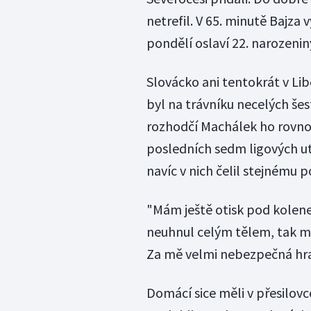
netrefil. V 65. minutě Bajza v
pondělí oslaví 22. narozenin
Slovácko ani tentokrát v Libe
byl na trávníku necelých šes
rozhodčí Machálek ho rovnou
posledních sedm ligových ut
navíc v nich čelil stejnému 
"Mám ještě otisk pod kolene
neuhnul celým tělem, tak m
Za mě velmi nebezpečná hra
Domácí sice měli v přesilovc