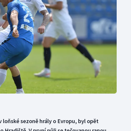
Moderní pětiboj
Triatlon
Motorsport
Veslování
Olympijské hry
Vodní slalom
Parasport
Volejbal
Plavání
Ostatní
Plážový volejbal
v loňské sezoně hrály o Evropu, byl opět
o Hradiště. V první půli se tečovanou ranou