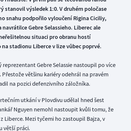
erý stanovil výsledek 1:0. V druhém poločase
ho snahu podpořilo vyloučení Rigina Ciciliy,
 navrátilce Gebre Selassieho. Liberec ale
neřešitelnou situaci pro obranu hostí
 na stadionu Liberce v lize vůbec poprvé.
ý reprezentant Gebre Selassie nastoupil po více
ze. Přestože většinu kariéry odehrál na pravém
dil na pozici defenzivního záložníka.
rtečním utkání v Plovdivu udělal hned šest
rankář Nguyen nemohl nastoupit kvůli tomu, že
z Liberce. Mezi tyčemi ho zastoupil Bajza, v
 větší práci.