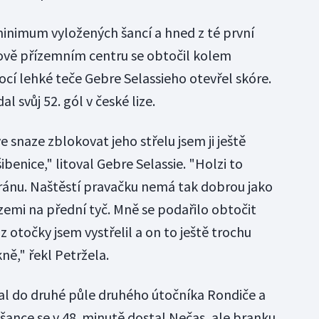
 minimum vyložených šancí a hned z té první
ově přízemním centru se obtočil kolem
cí lehké teče Gebre Selassieho otevřel skóre.
l svůj 52. gól v české lize.
ve snaze zblokovat jeho střelu jsem ji ještě
šibenice," litoval Gebre Selassie. "Holzi to
ránu. Naštěstí pravačku nemá tak dobrou jako
zemi na přední tyč. Mně se podařilo obtočit
z otočky jsem vystřelil a on to ještě trochu
ně," řekl Petržela.
al do druhé půle druhého útočníka Rondiče a
 šance se v 48. minutě dostal Nečas, ale branku