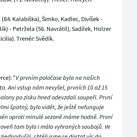
(84. Kalabiška), Šimko, Kadlec, Divíšek -
k) - Petržela (56. Navrátil), Sadílek, Holzer
icilia). Trenér: Svědík.
rce): "
V prvním poločase byla na našich
ta. Ani vstup nám nevyšel, prvních 10 až 15
alony po zisku hned odevzdali soupeři. První
elmi špatný, bylo vidět, že ještě nefunguje
měn oproti minulé sezoně máme hodně. První
ároveň tam bylo i málo vyhraných soubojů. Ve
jednodušili, chtěli jsme se dostat víc do