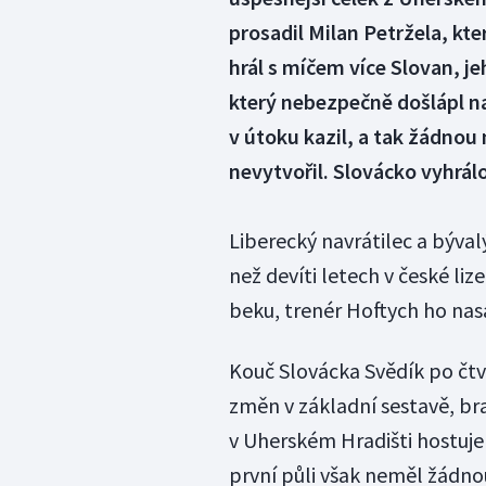
prosadil Milan Petržela, kt
hrál s míčem více Slovan, je
který nebezpečně došlápl na
v útoku kazil, a tak žádnou 
nevytvořil. Slovácko vyhrálo
Liberecký navrátilec a býval
než devíti letech v české li
beku, trenér Hoftych ho nasa
Kouč Slovácka Svědík po čtv
změn v základní sestavě, b
v Uherském Hradišti hostuje 
první půli však neměl žádnou