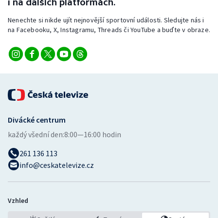
i na dalších platformách.
Nenechte si nikde ujít nejnovější sportovní události. Sledujte nás i
na Facebooku, X, Instagramu, Threads či YouTube a buďte v obraze.
Divácké centrum
každý všední den:
8:00—16:00 hodin
261 136 113
info@ceskatelevize.cz
Vzhled