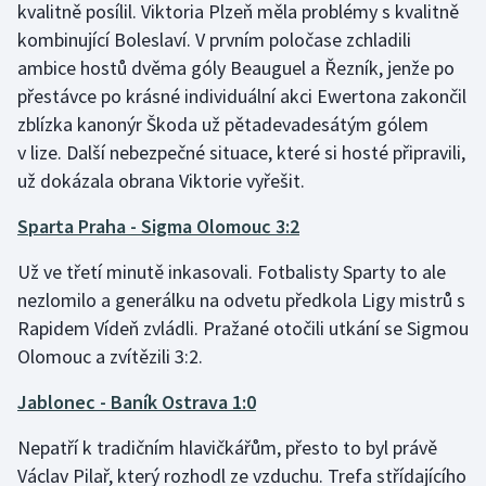
kvalitně posílil. Viktoria Plzeň měla problémy s kvalitně
Olympijské hry
kombinující Boleslaví. V prvním poločase zchladili
ambice hostů dvěma góly Beauguel a Řezník, jenže po
Parasport
přestávce po krásné individuální akci Ewertona zakončil
zblízka kanonýr Škoda už pětadevadesátým gólem
Plavání
v lize. Další nebezpečné situace, které si hosté připravili,
už dokázala obrana Viktorie vyřešit.
Plážový volejbal
Sparta Praha - Sigma Olomouc 3:2
Ragby
Už ve třetí minutě inkasovali. Fotbalisty Sparty to ale
Rychlobruslení
nezlomilo a generálku na odvetu předkola Ligy mistrů s
Rapidem Vídeň zvládli. Pražané otočili utkání se Sigmou
Rychlostní kanoistika
Olomouc a zvítězili 3:2.
Short track
Jablonec - Baník Ostrava 1:0
Nepatří k tradičním hlavičkářům, přesto to byl právě
Sportovní střelba
Václav Pilař, který rozhodl ze vzduchu. Trefa střídajícího