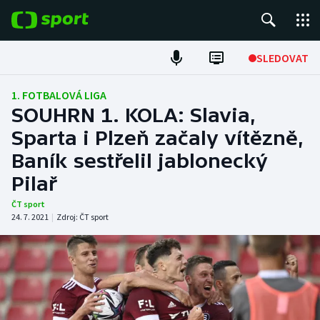
POPULÁRNÍ
SLEDOVAT
Fotbal
1. FOTBALOVÁ LIGA
SOUHRN 1. KOLA: Slavia,
Hokej
Sparta i Plzeň začaly vítězně,
Baník sestřelil jablonecký
Tenis
Pilař
Atletika
ČT sport
24. 7. 2021
|
Zdroj:
ČT sport
Cyklistika
DALŠÍ SPORTY
Americký fotbal
NEPŘEHLÉDNĚTE