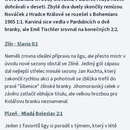
dohrávali v deseti. Zbylé dva duely skončily remízou.
Gymnastika
Nováček z Hradce Králové se rozešel s Bohemians
1905 1:1. Karviná sice vedla v Pardubicích o dvě
Házená
branky, ale Emil Tischler srovnal na konečných 2:2.
Jezdectví
Zlín - Slavia 0:1
Judo
Neměli zrovna ideální přípravu na ligu, ale přesto mistr v
úvodu nové sezony obstál ve Zlíně. Jediný gól zápasu
Krasobruslení
dal nejlepší střelec minulé sezony Jan Kuchta, který
zakončil rychlou akci a pohotově se zblízka trefil do
Lezení
pravé "šibenice" zlínské branky. Jihomoravský celek v
závěru zatlačil obhájce titulu, ale velkou hrozbou pro
Lyže a snowboard
Kolářovu branku neznamenal.
Moderní pětiboj
Plzeň - Mladá Boleslav 2:1
Motorsport
Jeden z favoritů ligy si poradil s týmem, který v létě