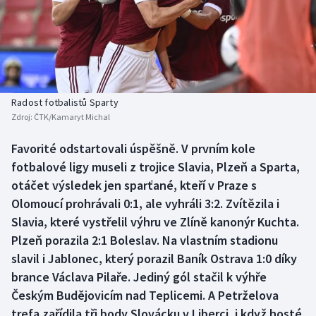
Baseball a softbal
Soutěže
Basketbal
Historické návraty
Biatlon
Aplikace ČT sport
Radost fotbalistů Sparty
Boby a skeleton
AZ kvíz
Zdroj:
ČTK/Kamaryt Michal
Box
Favorité odstartovali úspěšně. V prvním kole
fotbalové ligy museli z trojice Slavia, Plzeň a Sparta,
Curling
otáčet výsledek jen sparťané, kteří v Praze s
Olomoucí prohrávali 0:1, ale vyhráli 3:2. Zvítězila i
Dostihy
Slavia, které vystřelil výhru ve Zlíně kanonýr Kuchta.
Plzeň porazila 2:1 Boleslav. Na vlastním stadionu
Florbal
slavil i Jablonec, který porazil Baník Ostrava 1:0 díky
brance Václava Pilaře. Jediný gól stačil k výhře
Futsal
Českým Budějovicím nad Teplicemi. A Petrželova
trefa zařídila tři body Slovácku v Liberci, i když hosté
Golf