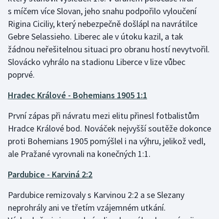
s míčem více Slovan, jeho snahu podpořilo vyloučení
Rigina Ciciliy, který nebezpečně došlápl na navrátilce
Gebre Selassieho. Liberec ale v útoku kazil, a tak
žádnou neřešitelnou situaci pro obranu hostí nevytvořil.
Slovácko vyhrálo na stadionu Liberce v lize vůbec
poprvé.
Hradec Králové - Bohemians 1905 1:1
První zápas při návratu mezi elitu přinesl fotbalistům
Hradce Králové bod. Nováček nejvyšší soutěže dokonce
proti Bohemians 1905 pomýšlel i na výhru, jelikož vedl,
ale Pražané vyrovnali na konečných 1:1.
Pardubice - Karviná 2:2
Pardubice remizovaly s Karvinou 2:2 a se Slezany
neprohrály ani ve třetím vzájemném utkání.