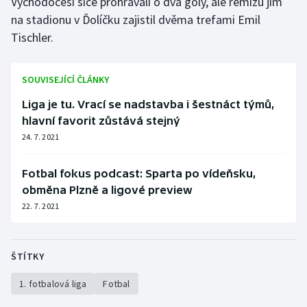
Východočesi sice prohrávali o dva góly, ale remízu jim
na stadionu v Ďolíčku zajistil dvěma trefami Emil
Tischler.
SOUVISEJÍCÍ ČLÁNKY
Liga je tu. Vrací se nadstavba i šestnáct týmů,
hlavní favorit zůstává stejný
24. 7. 2021
Fotbal fokus podcast: Sparta po vídeňsku,
obměna Plzně a ligové preview
22. 7. 2021
ŠTÍTKY
1. fotbalová liga
Fotbal