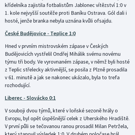
Stolní tenis
křídelníka zajistila fotbalistům Jablonec vítězství 1:0 v
1. kole nejvyšší soutěže proti Baníku Ostrava. Gól dali i
Triatlon
hosté, jenže branka nebyla uznána kvůli ofsajdu.
České Budějovice - Teplice 1:0
Veslování
Hned v prvním mistrovském zápase v Českých
Vodní slalom
Budějovicích vystřelil Ondřej Mihálik svému novému
týmu tři body. Ve vyrovnaném zápase, v němž byli hosté
Volejbal
z Teplic střelecky aktivnější, se posila z Plzně prosadila
Ostatní
v 61. minutě a jak se nakonec ukázalo, byla to trefa
rozhodující.
Liberec - Slovácko 0:1
V souboji dvou týmů, které v loňské sezoně hrály o
Evropu, byl opět úspěšnější celek z Uherského Hradiště.
V první půli se tečovanou ranou prosadil Milan Petržela,
který stanovil výsledek 1:0. V druhém poločase hrál