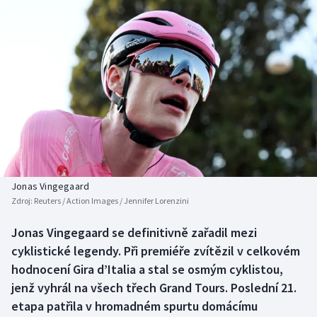
Baseball a softbal
Soutěže
Basketbal
Historické návraty
Biatlon
Aplikace ČT sport
Boby a skeleton
AZ kvíz
Box
Curling
Jonas Vingegaard
Zdroj:
Reuters / Action Images / Jennifer Lorenzini
Dostihy
Jonas Vingegaard se definitivně zařadil mezi
Florbal
cyklistické legendy. Při premiéře zvítězil v celkovém
hodnocení Gira d’Italia a stal se osmým cyklistou,
Futsal
jenž vyhrál na všech třech Grand Tours. Poslední 21.
etapa patřila v hromadném spurtu domácímu
Golf