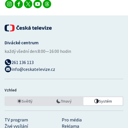
Divácké centrum
každý všední den:
8:00—16:00 hodin
261 136 113
info@ceskatelevize.cz
Vzhled
Světlý
Tmavý
Systém
TV program
Pro média
Živé vysílání
Reklama