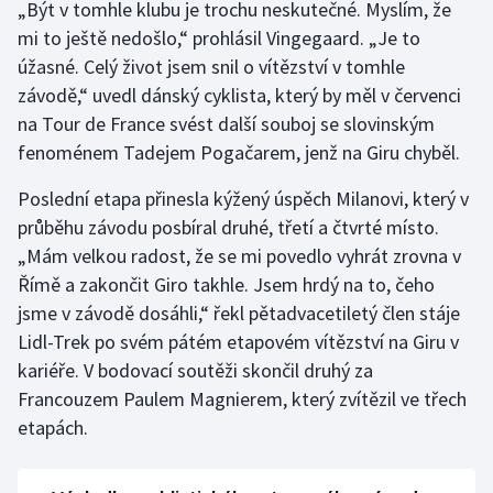
„Být v tomhle klubu je trochu neskutečné. Myslím, že
Olympijské hry
mi to ještě nedošlo,“ prohlásil Vingegaard. „Je to
úžasné. Celý život jsem snil o vítězství v tomhle
Parasport
závodě,“ uvedl dánský cyklista, který by měl v červenci
na Tour de France svést další souboj se slovinským
Plavání
fenoménem Tadejem Pogačarem, jenž na Giru chyběl.
Plážový volejbal
Poslední etapa přinesla kýžený úspěch Milanovi, který v
průběhu závodu posbíral druhé, třetí a čtvrté místo.
Ragby
„Mám velkou radost, že se mi povedlo vyhrát zrovna v
Římě a zakončit Giro takhle. Jsem hrdý na to, čeho
Rychlobruslení
jsme v závodě dosáhli,“ řekl pětadvacetiletý člen stáje
Lidl-Trek po svém pátém etapovém vítězství na Giru v
Rychlostní kanoistika
kariéře. V bodovací soutěži skončil druhý za
Francouzem Paulem Magnierem, který zvítězil ve třech
Short track
etapách.
Sportovní střelba