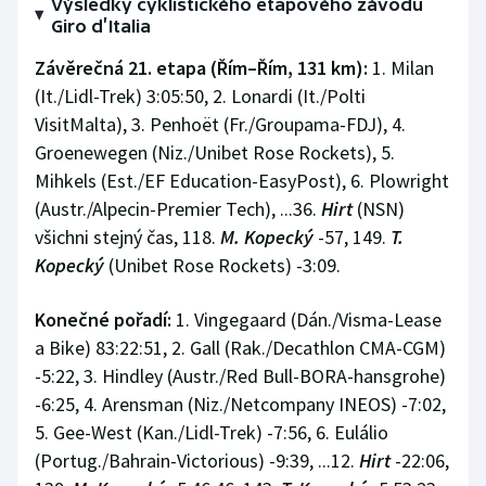
Výsledky cyklistického etapového závodu
Stolní tenis
Giro d’Italia
Závěrečná 21. etapa (Řím–Řím, 131 km):
1. Milan
Triatlon
(It./Lidl-Trek) 3:05:50, 2. Lonardi (It./Polti
Veslování
VisitMalta), 3. Penhoët (Fr./Groupama-FDJ), 4.
Groenewegen (Niz./Unibet Rose Rockets), 5.
Vodní slalom
Mihkels (Est./EF Education-EasyPost), 6. Plowright
(Austr./Alpecin-Premier Tech), ...36.
Hirt
(NSN)
Volejbal
všichni stejný čas, 118.
M. Kopecký
-57, 149.
T.
Kopecký
(Unibet Rose Rockets) -3:09.
Ostatní
Konečné pořadí:
1. Vingegaard (Dán./Visma-Lease
a Bike) 83:22:51, 2. Gall (Rak./Decathlon CMA-CGM)
-5:22, 3. Hindley (Austr./Red Bull-BORA-hansgrohe)
-6:25, 4. Arensman (Niz./Netcompany INEOS) -7:02,
5. Gee-West (Kan./Lidl-Trek) -7:56, 6. Eulálio
(Portug./Bahrain-Victorious) -9:39, ...12.
Hirt
-22:06,