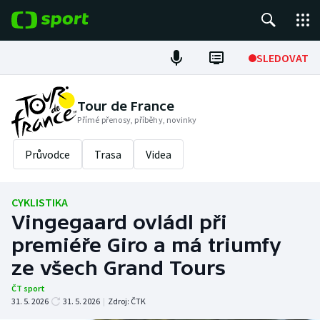
POPULÁRNÍ
SLEDOVAT
Fotbal
Tour de France
Přímé přenosy, příběhy, novinky
Hokej
Průvodce
Trasa
Videa
Tenis
Atletika
CYKLISTIKA
Vingegaard ovládl při
Cyklistika
premiéře Giro a má triumfy
DALŠÍ SPORTY
ze všech Grand Tours
ČT sport
Americký fotbal
NEPŘEHLÉDNĚTE
31. 5. 2026
31. 5. 2026
|
Zdroj:
ČTK