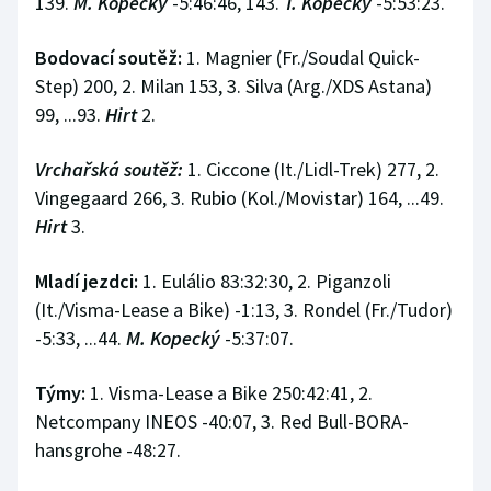
139.
M. Kopecký
-5:46:46, 143.
T. Kopecký
-5:53:23.
Bodovací soutěž:
1. Magnier (Fr./Soudal Quick-
Step) 200, 2. Milan 153, 3. Silva (Arg./XDS Astana)
99, ...93.
Hirt
2.
Vrchařská soutěž:
1. Ciccone (It./Lidl-Trek) 277, 2.
Vingegaard 266, 3. Rubio (Kol./Movistar) 164, ...49.
Hirt
3.
Mladí jezdci:
1. Eulálio 83:32:30, 2. Piganzoli
(It./Visma-Lease a Bike) -1:13, 3. Rondel (Fr./Tudor)
-5:33, ...44.
M. Kopecký
-5:37:07.
Týmy:
1. Visma-Lease a Bike 250:42:41, 2.
Netcompany INEOS -40:07, 3. Red Bull-BORA-
hansgrohe -48:27.