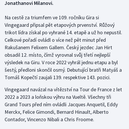
Jonathanovi Milanovi.
Gymnastika
Na cestě za triumfem ve 109. ročníku Gira si
Vingegaard připsal pět etapových prvenství. Růžový
Házená
trikot lídra získal po vyhrané 14. etapě a už ho nepustil.
Celkové pořadí ovládl o více než pět minut před
Jezdectví
Rakušanem Felixem Gallem. Český jezdec Jan Hirt
obsadil 12. místo, čímž vyrovnal svůj třetí nejlepší
Judo
výsledek na Giru. V roce 2022 vyhrál jednu etapu a byl
Krasobruslení
šestý, předloni skončil osmý. Debutující bratři Matyáš a
Tomáš Kopečtí zaujali 139. respektive 143. pozici.
Lezení
Vingegaard navázal na vítězství na Tour de France z let
Lyže a snowboard
2022 a 2023 a loňskou výhru na Vueltě. Všechny tři
Grand Tours před ním ovládli Jacques Anquetil, Eddy
Moderní pětiboj
Merckx, Felice Gimondi, Bernard Hinault, Alberto
Contador, Vincenzo Nibali a Chris Froome.
Motorsport