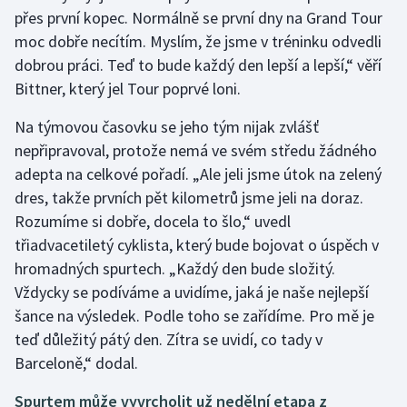
přes první kopec. Normálně se první dny na Grand Tour
moc dobře necítím. Myslím, že jsme v tréninku odvedli
dobrou práci. Teď to bude každý den lepší a lepší,“ věří
Bittner, který jel Tour poprvé loni.
Na týmovou časovku se jeho tým nijak zvlášť
nepřipravoval, protože nemá ve svém středu žádného
adepta na celkové pořadí. „Ale jeli jsme útok na zelený
dres, takže prvních pět kilometrů jsme jeli na doraz.
Rozumíme si dobře, docela to šlo,“ uvedl
třiadvacetiletý cyklista, který bude bojovat o úspěch v
hromadných spurtech. „Každý den bude složitý.
Vždycky se podíváme a uvidíme, jaká je naše nejlepší
šance na výsledek. Podle toho se zařídíme. Pro mě je
teď důležitý pátý den. Zítra se uvidí, co tady v
Barceloně,“ dodal.
Spurtem může vyvrcholit už nedělní etapa z