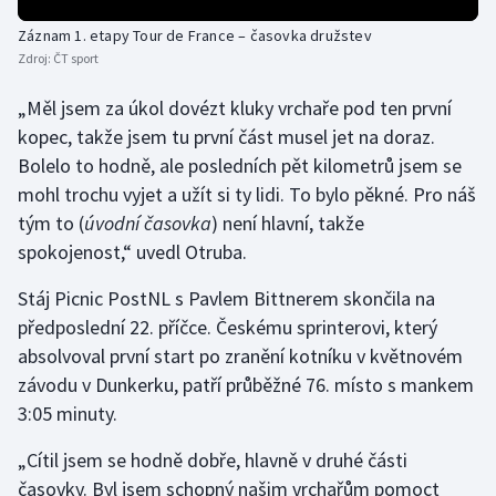
Záznam 1. etapy Tour de France – časovka družstev
Zdroj:
ČT sport
„Měl jsem za úkol dovézt kluky vrchaře pod ten první
kopec, takže jsem tu první část musel jet na doraz.
Bolelo to hodně, ale posledních pět kilometrů jsem se
mohl trochu vyjet a užít si ty lidi. To bylo pěkné. Pro náš
tým to (
úvodní časovka
) není hlavní, takže
spokojenost,“ uvedl Otruba.
Stáj Picnic PostNL s Pavlem Bittnerem skončila na
předposlední 22. příčce. Českému sprinterovi, který
absolvoval první start po zranění kotníku v květnovém
závodu v Dunkerku, patří průběžné 76. místo s mankem
3:05 minuty.
„Cítil jsem se hodně dobře, hlavně v druhé části
časovky. Byl jsem schopný našim vrchařům pomoct