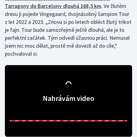
Tarragony do Barcelony dlouhá 168,5 km
. Ve žlutém
dresu ji pojede Vingegaard, dvojnásobný šampion Tour
z let 2022 a 2023. „Znovu si po letech obléct žlutý trikot
je fajn. Tour bude samozřejmě ještě dlouhá, ale je to
perfektní začátek. Tým odvedl úžasnou práci. Nemusel
jsem nic moc dělat, prostě mě dovezli až do cíle,“
pochvaloval si.
Nahrávám video