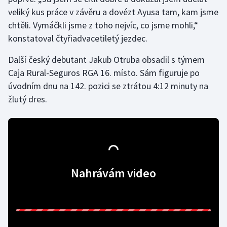
Stolní tenis
veliký kus práce v závěru a dovézt Ayusa tam, kam jsme
chtěli. Vymáčkli jsme z toho nejvíc, co jsme mohli,“
Triatlon
konstatoval čtyřiadvacetiletý jezdec.
Veslování
Další český debutant Jakub Otruba obsadil s týmem
Caja Rural-Seguros RGA 16. místo. Sám figuruje po
Vodní slalom
úvodním dnu na 142. pozici se ztrátou 4:12 minuty na
žlutý dres.
Volejbal
Ostatní
Nahrávám video