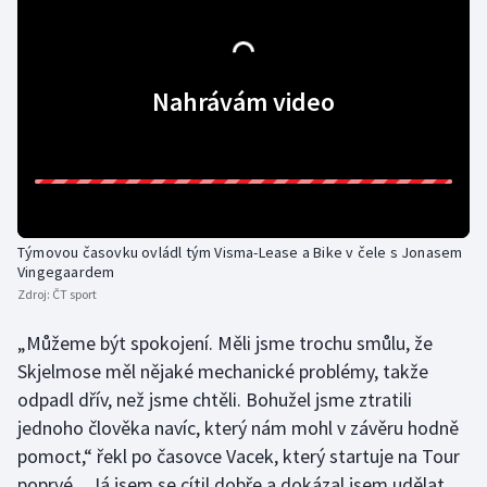
Olympijské hry
Parasport
Nahrávám video
Plavání
Plážový volejbal
Ragby
Týmovou časovku ovládl tým Visma-Lease a Bike v čele s Jonasem
Vingegaardem
Rychlobruslení
Zdroj:
ČT sport
„Můžeme být spokojení. Měli jsme trochu smůlu, že
Rychlostní kanoistika
Skjelmose měl nějaké mechanické problémy, takže
odpadl dřív, než jsme chtěli. Bohužel jsme ztratili
Short track
jednoho člověka navíc, který nám mohl v závěru hodně
Sportovní střelba
pomoct,“ řekl po časovce Vacek, který startuje na Tour
poprvé. „Já jsem se cítil dobře a dokázal jsem udělat