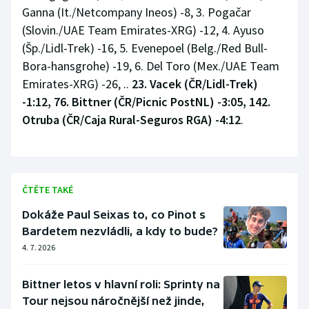
Ganna (It./Netcompany Ineos) -8, 3. Pogačar
(Slovin./UAE Team Emirates-XRG) -12, 4. Ayuso
(Šp./Lidl-Trek) -16, 5. Evenepoel (Belg./Red Bull-
Bora-hansgrohe) -19, 6. Del Toro (Mex./UAE Team
Emirates-XRG) -26, ..
23. Vacek (ČR/Lidl-Trek)
-1:12, 76. Bittner (ČR/Picnic PostNL) -3:05, 142.
Otruba (ČR/Caja Rural-Seguros RGA) -4:12
.
ČTĚTE TAKÉ
Dokáže Paul Seixas to, co Pinot s
Bardetem nezvládli, a kdy to bude?
4. 7. 2026
Bittner letos v hlavní roli: Sprinty na
Tour nejsou náročnější než jinde,