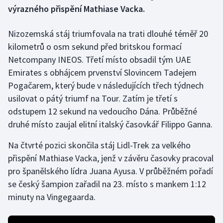
výrazného přispění Mathiase Vacka.
Gymnastika
Nizozemská stáj triumfovala na trati dlouhé téměř 20
kilometrů o osm sekund před britskou formací
Házená
Netcompany INEOS. Třetí místo obsadil tým UAE
Jezdectví
Emirates s obhájcem prvenství Slovincem Tadejem
Pogačarem, který bude v následujících třech týdnech
Judo
usilovat o pátý triumf na Tour. Zatím je třetí s
odstupem 12 sekund na vedoucího Dána. Průběžné
Krasobruslení
druhé místo zaujal elitní italský časovkář Filippo Ganna.
Lezení
Na čtvrté pozici skončila stáj Lidl-Trek za velkého
přispění Mathiase Vacka, jenž v závěru časovky pracoval
Lyže a snowboard
pro španělského lídra Juana Ayusa. V průběžném pořadí
se český šampion zařadil na 23. místo s mankem 1:12
Moderní pětiboj
minuty na Vingegaarda.
Motorsport