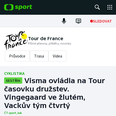
POPULÁRNÍ
SLEDOVAT
Fotbal
Tour de France
Přímé přenosy, příběhy, novinky
Hokej
Průvodce
Trasa
Videa
Tenis
Atletika
CYKLISTIKA
Visma ovládla na Tour
SESTŘIH
Cyklistika
časovku družstev.
DALŠÍ SPORTY
Vingegaard ve žlutém,
Vackův tým čtvrtý
Americký fotbal
NEPŘEHLÉDNĚTE
ČT sport
,
luk