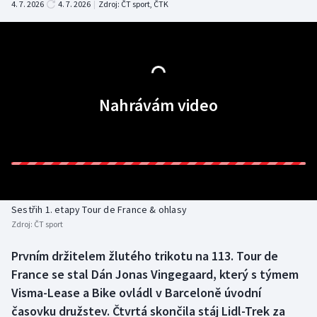
4. 7. 2026
4. 7. 2026
|
Zdroj:
ČT sport
,
ČTK
Baseball a softbal
Soutěže
Basketbal
Historické návraty
Biatlon
Aplikace ČT sport
Nahrávám video
Boby a skeleton
AZ kvíz
Box
Curling
Sestřih 1. etapy Tour de France & ohlasy
Dostihy
Zdroj:
ČT sport
Florbal
Prvním držitelem žlutého trikotu na 113. Tour de
France se stal Dán Jonas Vingegaard, který s týmem
Futsal
Visma-Lease a Bike ovládl v Barceloně úvodní
časovku družstev. Čtvrtá skončila stáj Lidl-Trek za
Golf