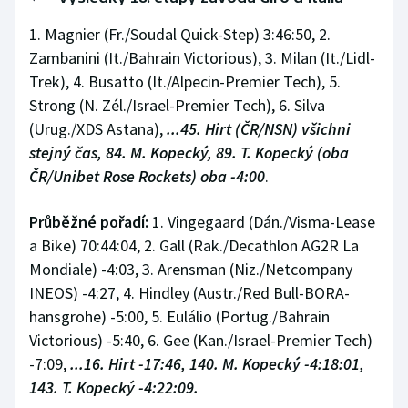
Stolní tenis
1. Magnier (Fr./Soudal Quick-Step) 3:46:50, 2.
Zambanini (It./Bahrain Victorious), 3. Milan (It./Lidl-
Triatlon
Trek), 4. Busatto (It./Alpecin-Premier Tech), 5.
Veslování
Strong (N. Zél./Israel-Premier Tech), 6. Silva
(Urug./XDS Astana),
...45. Hirt (ČR/NSN) všichni
Vodní slalom
stejný čas, 84. M. Kopecký, 89. T. Kopecký (oba
ČR/Unibet Rose Rockets) oba -4:00
.
Volejbal
Průběžné pořadí:
1. Vingegaard (Dán./Visma-Lease
Ostatní
a Bike) 70:44:04, 2. Gall (Rak./Decathlon AG2R La
Mondiale) -4:03, 3. Arensman (Niz./Netcompany
INEOS) -4:27, 4. Hindley (Austr./Red Bull-BORA-
hansgrohe) -5:00, 5. Eulálio (Portug./Bahrain
Victorious) -5:40, 6. Gee (Kan./Israel-Premier Tech)
-7:09,
...16. Hirt -17:46, 140. M. Kopecký -4:18:01,
143. T. Kopecký -4:22:09.