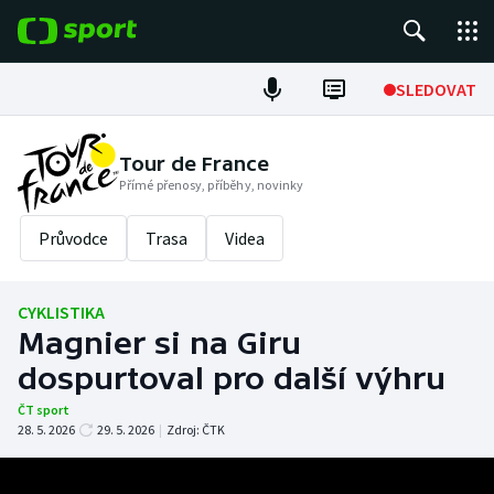
POPULÁRNÍ
SLEDOVAT
Fotbal
Tour de France
Přímé přenosy, příběhy, novinky
Hokej
Průvodce
Trasa
Videa
Tenis
Atletika
CYKLISTIKA
Magnier si na Giru
Cyklistika
dospurtoval pro další výhru
DALŠÍ SPORTY
ČT sport
28. 5. 2026
29. 5. 2026
|
Zdroj:
ČTK
Americký fotbal
NEPŘEHLÉDNĚTE