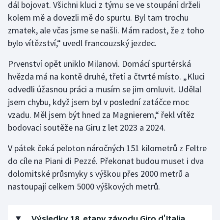
dál bojovat. Všichni kluci z týmu se ve stoupání drželi
Olympijské hry
kolem mě a dovezli mě do spurtu. Byl tam trochu
zmatek, ale včas jsme se našli. Mám radost, že z toho
Parasport
bylo vítězství,“ uvedl francouzský jezdec.
Plavání
Prvenství opět uniklo Milanovi. Domácí spurtérská
hvězda má na kontě druhé, třetí a čtvrté místo. „Kluci
Plážový volejbal
odvedli úžasnou práci a musím se jim omluvit. Udělal
jsem chybu, když jsem byl v poslední zatáčce moc
Ragby
vzadu. Měl jsem být hned za Magnierem,“ řekl vítěz
bodovací soutěže na Giru z let 2023 a 2024.
Rychlobruslení
V pátek čeká peloton náročných 151 kilometrů z Feltre
Rychlostní kanoistika
do cíle na Piani di Pezzé. Překonat budou muset i dva
dolomitské průsmyky s výškou přes 2000 metrů a
Short track
nastoupají celkem 5000 výškových metrů.
Sportovní střelba
Výsledky 18. etapy závodu Giro d’Italia