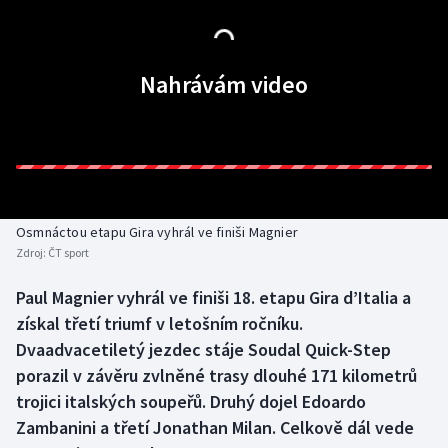
Baseball a softbal
Soutěže
Basketbal
Historické návraty
Nahrávám video
Biatlon
Aplikace ČT sport
Boby a skeleton
AZ kvíz
Box
Osmnáctou etapu Gira vyhrál ve finiši Magnier
Curling
Zdroj:
ČT sport
Paul Magnier vyhrál ve finiši 18. etapu Gira d’Italia a
Dostihy
získal třetí triumf v letošním ročníku.
Dvaadvacetiletý jezdec stáje Soudal Quick-Step
Florbal
porazil v závěru zvlněné trasy dlouhé 171 kilometrů
Futsal
trojici italských soupeřů. Druhý dojel Edoardo
Zambanini a třetí Jonathan Milan. Celkově dál vede
Golf