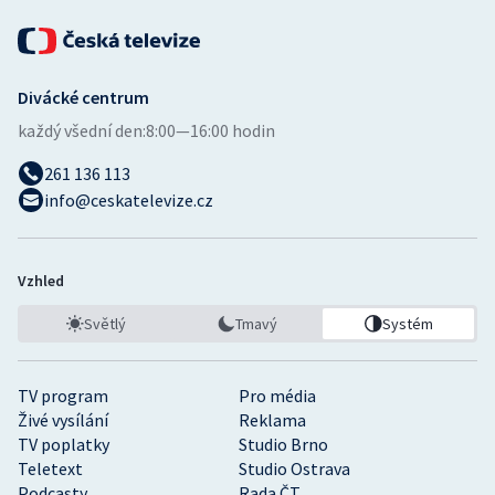
Divácké centrum
každý všední den:
8:00—16:00 hodin
261 136 113
info@ceskatelevize.cz
Vzhled
Světlý
Tmavý
Systém
TV program
Pro média
Živé vysílání
Reklama
TV poplatky
Studio Brno
Teletext
Studio Ostrava
Podcasty
Rada ČT