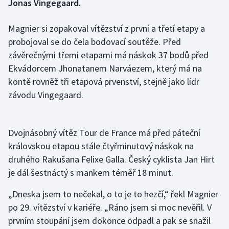
Jonas Vingegaard.
Gymnastika
Magnier si zopakoval vítězství z první a třetí etapy a
probojoval se do čela bodovací soutěže. Před
Házená
závěrečnými třemi etapami má náskok 37 bodů před
Ekvádorcem Jhonatanem Narváezem, který má na
Jezdectví
kontě rovněž tři etapová prvenství, stejně jako lídr
závodu Vingegaard.
Judo
Krasobruslení
Dvojnásobný vítěz Tour de France má před páteční
královskou etapou stále čtyřminutový náskok na
Lezení
druhého Rakušana Felixe Galla. Český cyklista Jan Hirt
Lyže a snowboard
je dál šestnáctý s mankem téměř 18 minut.
„Dneska jsem to nečekal, o to je to hezčí,“ řekl Magnier
Moderní pětiboj
po 29. vítězství v kariéře. „Ráno jsem si moc nevěřil. V
prvním stoupání jsem dokonce odpadl a pak se snažil
Motorsport