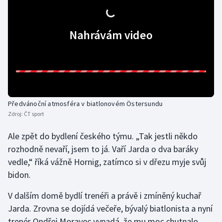
Nahrávám video
Předvánoční atmosféra v biatlonovém Östersundu
Zdroj:
ČT sport
Ale zpět do bydlení českého týmu. „Tak jestli někdo
rozhodně nevaří, jsem to já. Vaří Jarda o dva baráky
vedle,“ říká vážně Hornig, zatímco si v dřezu myje svůj
bidon.
V dalším domě bydlí trenéři a právě i zmíněný kuchař
Jarda. Zrovna se dojídá večeře, bývalý biatlonista a nyní
trenér Ondřej Moravec vypadá, že mu moc chutnalo.