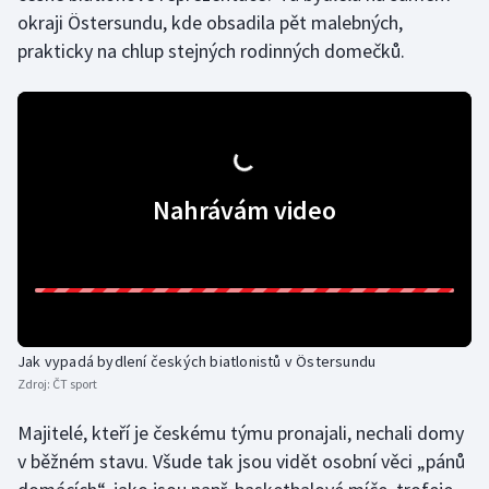
okraji Östersundu, kde obsadila pět malebných,
prakticky na chlup stejných rodinných domečků.
Gymnastika
Házená
Jezdectví
Nahrávám video
Judo
Krasobruslení
Lezení
Jak vypadá bydlení českých biatlonistů v Östersundu
Lyže a snowboard
Zdroj:
ČT sport
Moderní pětiboj
Majitelé, kteří je českému týmu pronajali, nechali domy
v běžném stavu. Všude tak jsou vidět osobní věci „pánů
Motorsport