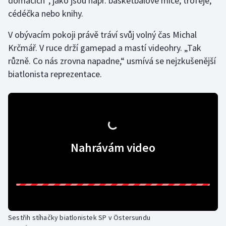
domácích“, jako jsou např. basketbalové míče, trofeje,
cédéčka nebo knihy.
Olympijské hry
V obývacím pokoji právě tráví svůj volný čas Michal
Parasport
Krčmář. V ruce drží gamepad a mastí videohry. „Tak
různě. Co nás zrovna napadne,“ usmívá se nejzkušenější
Plavání
biatlonista reprezentace.
Plážový volejbal
Ragby
Rychlobruslení
Nahrávám video
Rychlostní kanoistika
Short track
Sportovní střelba
Sestřih stíhačky biatlonistek SP v Östersundu