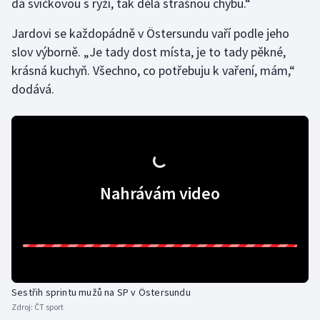
dá svíčkovou s rýží, tak dělá strašnou chybu.“
Jardovi se každopádně v Östersundu vaří podle jeho
slov výborně. „Je tady dost místa, je to tady pěkné,
krásná kuchyň. Všechno, co potřebuju k vaření, mám,“
dodává.
Nahrávám video
Sestřih sprintu mužů na SP v Östersundu
Zdroj:
ČT sport