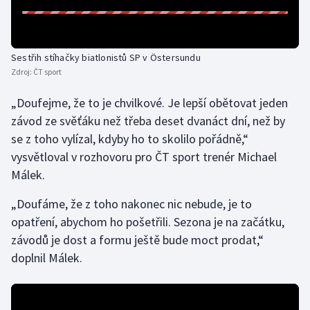
Sestřih stíhačky biatlonistů SP v Östersundu
Zdroj:
ČT sport
„Doufejme, že to je chvilkové. Je lepší obětovat jeden
závod ze svěťáku než třeba deset dvanáct dní, než by
se z toho vylízal, kdyby ho to skolilo pořádně,“
vysvětloval v rozhovoru pro ČT sport trenér Michael
Málek.
„Doufáme, že z toho nakonec nic nebude, je to
opatření, abychom ho pošetřili. Sezona je na začátku,
závodů je dost a formu ještě bude moct prodat,“
doplnil Málek.