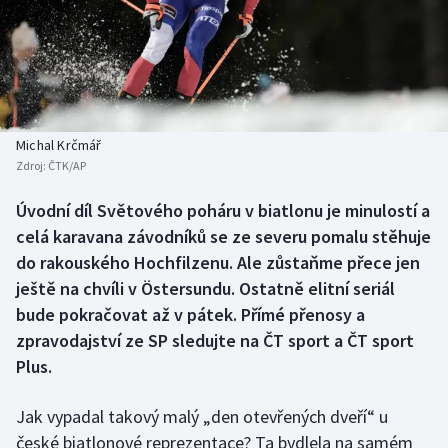
Baseball a softbal
Soutěže
Basketbal
Historické návraty
Biatlon
Aplikace ČT sport
Michal Krčmář
Boby a skeleton
AZ kvíz
Zdroj:
ČTK/AP
Box
Úvodní díl Světového poháru v biatlonu je minulostí a
celá karavana závodníků se ze severu pomalu stěhuje
Curling
do rakouského Hochfilzenu. Ale zůstaňme přece jen
ještě na chvíli v Östersundu. Ostatně elitní seriál
Dostihy
bude pokračovat až v pátek. Přímé přenosy a
zpravodajství ze SP sledujte na ČT sport a ČT sport
Florbal
Plus.
Futsal
Jak vypadal takový malý „den otevřených dveří“ u
české biatlonové reprezentace? Ta bydlela na samém
Golf