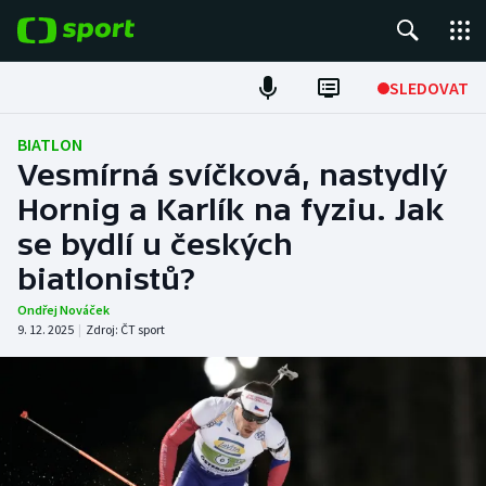
POPULÁRNÍ
SLEDOVAT
Fotbal
BIATLON
Vesmírná svíčková, nastydlý
Hokej
Hornig a Karlík na fyziu. Jak
se bydlí u českých
Tenis
biatlonistů?
Atletika
Ondřej Nováček
9. 12. 2025
|
Zdroj:
ČT sport
Cyklistika
DALŠÍ SPORTY
Americký fotbal
NEPŘEHLÉDNĚTE