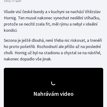
Zdroj:
ČT sport
Stolní tenis
Všude visí české bundy a v kuchyni se nachází Vítězslav
Triatlon
Hornig. Ten musel nakonec vynechat nedělní stíhačku,
protože se necítil zcela fit, měl rýmu a nebyl v ideální
Veslování
kondici.
Vodní slalom
Sezona je ještě dlouhá, není třeba nic riskovat, a trenéři
ho proto pošetřili. Rozhodnutí ale přišlo až na poslední
Volejbal
chvíli. Hornig už byl na stadionu a chystal se na nástřel,
nakonec dopadlo vše jinak.
Ostatní
Nahrávám video