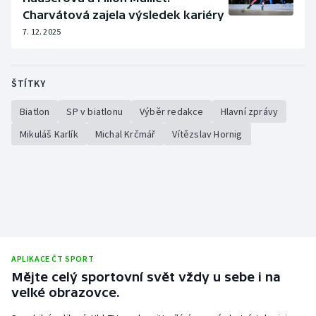
Charvátová zajela výsledek kariéry
7. 12. 2025
ŠTÍTKY
Biatlon
SP v biatlonu
Výběr redakce
Hlavní zprávy
Mikuláš Karlík
Michal Krčmář
Vítězslav Hornig
APLIKACE ČT SPORT
Mějte celý sportovní svět vždy u sebe i na
velké obrazovce.