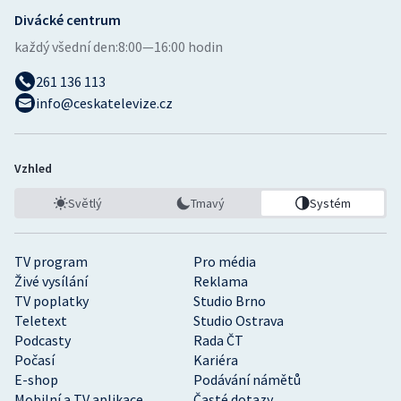
Divácké centrum
každý všední den:
8:00—16:00 hodin
261 136 113
info@ceskatelevize.cz
Vzhled
Světlý
Tmavý
Systém
TV program
Pro média
Živé vysílání
Reklama
TV poplatky
Studio Brno
Teletext
Studio Ostrava
Podcasty
Rada ČT
Počasí
Kariéra
E-shop
Podávání námětů
Mobilní a TV aplikace
Časté dotazy