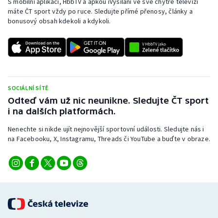
S mobilní aplikací, HbbTV a apkou iVysílání ve své chytré televizi
máte ČT sport vždy po ruce. Sledujte přímé přenosy, články a
bonusový obsah kdekoli a kdykoli.
SOCIÁLNÍ SÍTĚ
Odteď vám už nic neunikne. Sledujte ČT sport
i na dalších platformách.
Nenechte si nikde ujít nejnovější sportovní události. Sledujte nás i
na Facebooku, X, Instagramu, Threads či YouTube a buďte v obraze.