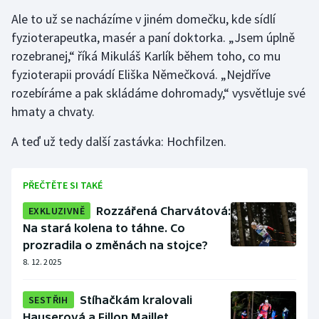
Ale to už se nacházíme v jiném domečku, kde sídlí
fyzioterapeutka, masér a paní doktorka. „Jsem úplně
rozebranej,“ říká Mikuláš Karlík během toho, co mu
fyzioterapii provádí Eliška Němečková. „Nejdříve
rozebíráme a pak skládáme dohromady,“ vysvětluje své
hmaty a chvaty.
A teď už tedy další zastávka: Hochfilzen.
PŘEČTĚTE SI TAKÉ
EXKLUZIVNĚ
Rozzářená Charvátová:
Na stará kolena to táhne. Co
prozradila o změnách na stojce?
8. 12. 2025
SESTŘIH
Stíhačkám kralovali
Hauserová a Fillon Maillet.