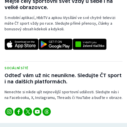
Mějte celý sportovní svět vždy u sebe i na
velké obrazovce.
S mobilní aplikací, HbbTV a apkou iVysílání ve své chytré televizi
máte ČT sport vždy po ruce. Sledujte přímé přenosy, články a
bonusový obsah kdekoli a kdykoli.
SOCIÁLNÍ SÍTĚ
Odteď vám už nic neunikne. Sledujte ČT sport
i na dalších platformách.
Nenechte si nikde ujít nejnovější sportovní události. Sledujte nás i
na Facebooku, X, Instagramu, Threads či YouTube a buďte v obraze.