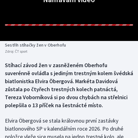
Baseball a softbal
Soutěže
Basketbal
Historické návraty
Biatlon
Aplikace ČT sport
Sestřih stíhačky žen v Oberhofu
Boby a skeleton
AZ kvíz
Zdroj:
ČT sport
Box
Stíhací závod žen v zasněženém Oberhofu
suverénně ovládla s jediným trestným kolem švédská
Curling
biatlonistka Elvira Öbergová. Markéta Davidová
zůstala po čtyřech trestných kolech patnáctá,
Dostihy
Tereza Voborníková si po dvou chybách na střelnici
polepšila o 13 příček na šestnácté místo.
Florbal
Elvira Öbergová se stala královnou první zastávky
Futsal
biatlonového SP v kalendářním roce 2026. Po druhé
položce vleže sice musela na jedno trestné kolo, ale
Golf