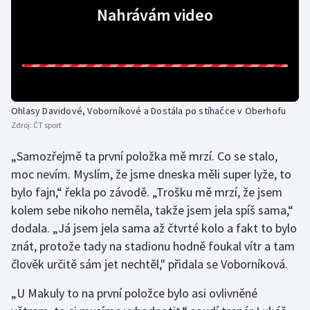
Nahrávám video
Olympijské hry
Parasport
Plavání
Ohlasy Davidové, Voborníkové a Dostála po stíhačce v Oberhofu
Plážový volejbal
Zdroj:
ČT sport
Ragby
„Samozřejmě ta první položka mě mrzí. Co se stalo,
moc nevím. Myslím, že jsme dneska měli super lyže, to
Rychlobruslení
bylo fajn,“ řekla po závodě. „Trošku mě mrzí, že jsem
kolem sebe nikoho neměla, takže jsem jela spíš sama,“
Rychlostní kanoistika
dodala. „Já jsem jela sama až čtvrté kolo a fakt to bylo
znát, protože tady na stadionu hodně foukal vítr a tam
Short track
člověk určitě sám jet nechtěl," přidala se Voborníková.
Sportovní střelba
„U Makuly to na první položce bylo asi ovlivněné