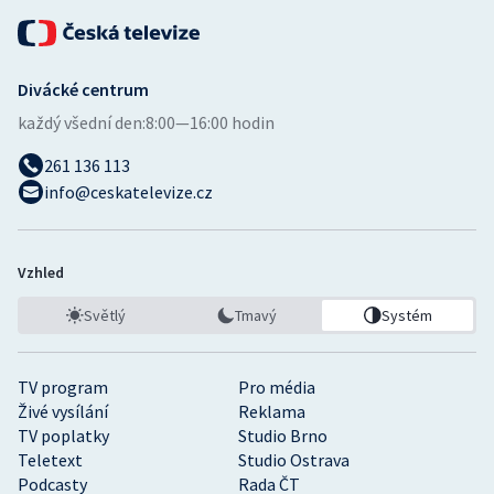
Divácké centrum
každý všední den:
8:00—16:00 hodin
261 136 113
info@ceskatelevize.cz
Vzhled
Světlý
Tmavý
Systém
TV program
Pro média
Živé vysílání
Reklama
TV poplatky
Studio Brno
Teletext
Studio Ostrava
Podcasty
Rada ČT