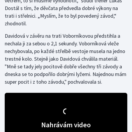
větrem, to si musíme vyhodnotit,“ soudí trenér Lukáš
Stolní tenis
Dostál s tím, že děvčata předvedla dobré výkony na
trati i střelnici. „Myslím, že to byl povedený závod,“
Triatlon
zhodnotil.
Veslování
Davidová v závěru na trati Voborníkovou předstihla a
nechala ji za sebou o 2,1 sekundy. Voborníková vleže
Vodní slalom
nechybovala, po každé střelbě vestoje musela na jedno
trestné kolo. Stejně jako Davidová chválila materiál.
Volejbal
"Mně se tady jely pocitově dobře všechny tři závody a
dneska se to podpořilo dobrými lyžemi. Najednou mám
Ostatní
super pocit i z toho závodu," pochvalovala si.
Nahrávám video