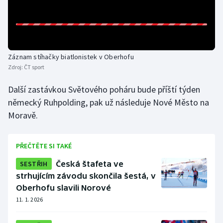
Záznam stíhačky biatlonistek v Oberhofu
Zdroj:
ČT sport
Další zastávkou Světového poháru bude příští týden
německý Ruhpolding, pak už následuje Nové Město na
Moravě.
PŘEČTĚTE SI TAKÉ
SESTŘIH
Česká štafeta ve
strhujícím závodu skončila šestá, v
Oberhofu slavili Norové
11. 1. 2026