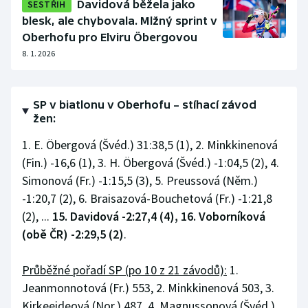
SESTŘIH
Davidová běžela jako
blesk, ale chybovala. Mlžný sprint v
Oberhofu pro Elviru Öbergovou
8. 1. 2026
SP v biatlonu v Oberhofu – stíhací závod
žen:
1. E. Öbergová (Švéd.) 31:38,5 (1), 2. Minkkinenová
(Fin.) -16,6 (1), 3. H. Öbergová (Švéd.) -1:04,5 (2), 4.
Simonová (Fr.) -1:15,5 (3), 5. Preussová (Něm.)
-1:20,7 (2), 6. Braisazová-Bouchetová (Fr.) -1:21,8
(2), ...
15. Davidová -2:27,4 (4), 16. Voborníková
(obě ČR) -2:29,5 (2)
.
Průběžné pořadí SP (po 10 z 21 závodů):
1.
Jeanmonnotová (Fr.) 553, 2. Minkkinenová 503, 3.
Kirkeeideová (Nor.) 487, 4. Magnussonová (Švéd.)