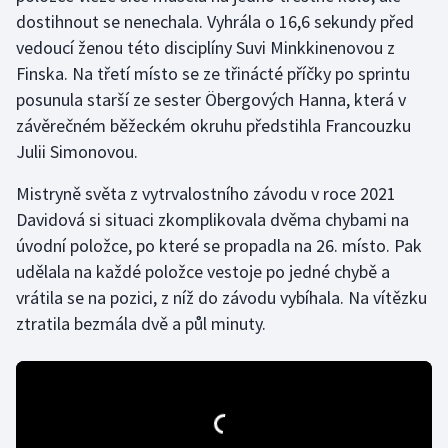
dostihnout se nenechala. Vyhrála o 16,6 sekundy před
vedoucí ženou této disciplíny Suvi Minkkinenovou z
Gymnastika
Finska. Na třetí místo se ze třinácté příčky po sprintu
Házená
posunula starší ze sester Öbergových Hanna, která v
závěrečném běžeckém okruhu předstihla Francouzku
Jezdectví
Julii Simonovou.
Judo
Mistryně světa z vytrvalostního závodu v roce 2021
Davidová si situaci zkomplikovala dvěma chybami na
Krasobruslení
úvodní položce, po které se propadla na 26. místo. Pak
udělala na každé položce vestoje po jedné chybě a
Lezení
vrátila se na pozici, z níž do závodu vybíhala. Na vítězku
ztratila bezmála dvě a půl minuty.
Lyže a snowboard
Moderní pětiboj
Motorsport