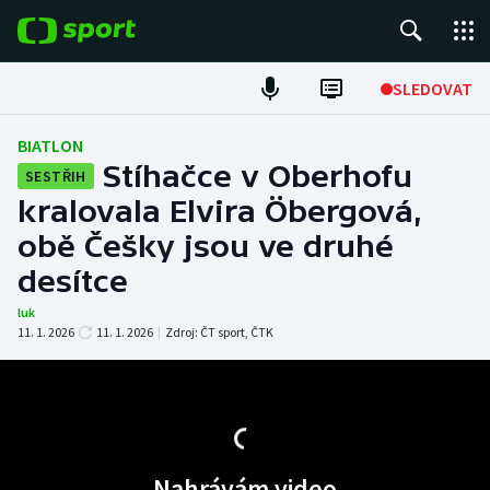
POPULÁRNÍ
SLEDOVAT
Fotbal
BIATLON
Stíhačce v Oberhofu
SESTŘIH
Hokej
kralovala Elvira Öbergová,
obě Češky jsou ve druhé
Tenis
desítce
Atletika
luk
11. 1. 2026
11. 1. 2026
|
Zdroj:
ČT sport
,
ČTK
Cyklistika
DALŠÍ SPORTY
Americký fotbal
NEPŘEHLÉDNĚTE
Nahrávám video