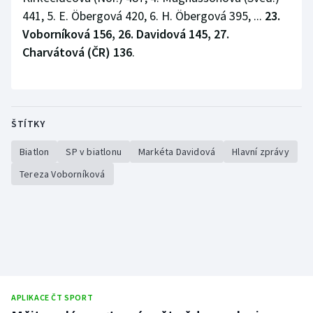
441, 5. E. Öbergová 420, 6. H. Öbergová 395, ...
23.
Voborníková 156, 26. Davidová 145, 27.
Charvátová (ČR) 136
.
ŠTÍTKY
Biatlon
SP v biatlonu
Markéta Davidová
Hlavní zprávy
Tereza Voborníková
APLIKACE ČT SPORT