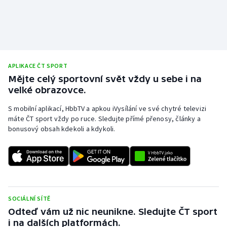
Stolní tenis
Triatlon
Veslování
APLIKACE ČT SPORT
Mějte celý sportovní svět vždy u sebe i na
Vodní slalom
velké obrazovce.
Volejbal
S mobilní aplikací, HbbTV a apkou iVysílání ve své chytré televizi
máte ČT sport vždy po ruce. Sledujte přímé přenosy, články a
Ostatní
bonusový obsah kdekoli a kdykoli.
SOCIÁLNÍ SÍTĚ
Odteď vám už nic neunikne. Sledujte ČT sport
i na dalších platformách.