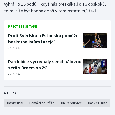
vyhráli o 15 bodů, i když nás přeskákali o 16 doskoků,
Olympijské hry
to musíte být hodně dobří v tom ostatním,“ řekl.
Parasport
PŘEČTĚTE SI TAKÉ
Plavání
Proti Švédsku a Estonsku pomůže
basketbalistům i Krejčí
Plážový volejbal
25. 5. 2026
Ragby
Pardubice vyrovnaly semifinálovou
sérii s Brnem na 2:2
Rychlobruslení
22. 5. 2026
Rychlostní kanoistika
ŠTÍTKY
Short track
Basketbal
Domácí soutěže
BK Pardubice
Basket Brno
Sportovní střelba