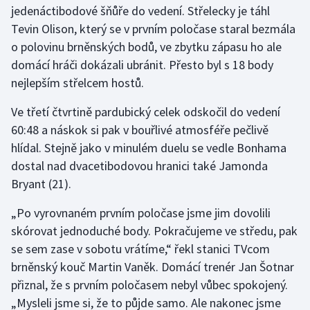
jedenáctibodové šňůře do vedení. Střelecky je táhl
Tevin Olison, který se v prvním poločase staral bezmála
Gymnastika
o polovinu brněnských bodů, ve zbytku zápasu ho ale
domácí hráči dokázali ubránit. Přesto byl s 18 body
Házená
nejlepším střelcem hostů.
Jezdectví
Ve třetí čtvrtině pardubický celek odskočil do vedení
60:48 a náskok si pak v bouřlivé atmosféře pečlivě
Judo
hlídal. Stejně jako v minulém duelu se vedle Bonhama
dostal nad dvacetibodovou hranici také Jamonda
Krasobruslení
Bryant (21).
Lezení
„Po vyrovnaném prvním poločase jsme jim dovolili
skórovat jednoduché body. Pokračujeme ve středu, pak
Lyže a snowboard
se sem zase v sobotu vrátíme,“ řekl stanici TVcom
Moderní pětiboj
brněnský kouč Martin Vaněk. Domácí trenér Jan Šotnar
přiznal, že s prvním poločasem nebyl vůbec spokojený.
Motorsport
„Mysleli jsme si, že to půjde samo. Ale nakonec jsme