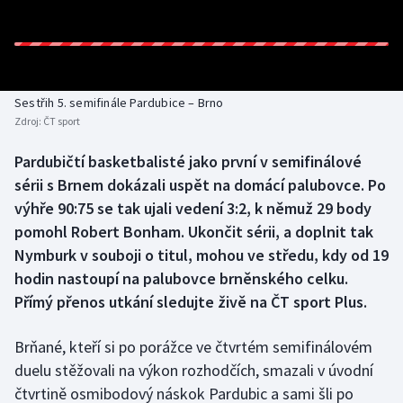
Baseball a softbal
Soutěže
Basketbal
Historické návraty
Biatlon
Aplikace ČT sport
Sestřih 5. semifinále Pardubice – Brno
Zdroj:
ČT sport
Boby a skeleton
AZ kvíz
Pardubičtí basketbalisté jako první v semifinálové
sérii s Brnem dokázali uspět na domácí palubovce. Po
Box
výhře 90:75 se tak ujali vedení 3:2, k němuž 29 body
Curling
pomohl Robert Bonham. Ukončit sérii, a doplnit tak
Nymburk v souboji o titul, mohou ve středu, kdy od 19
Dostihy
hodin nastoupí na palubovce brněnského celku.
Přímý přenos utkání sledujte živě na ČT sport Plus.
Florbal
Brňané, kteří si po porážce ve čtvrtém semifinálovém
Futsal
duelu stěžovali na výkon rozhodčích, smazali v úvodní
čtvrtině osmibodový náskok Pardubic a sami šli po
Golf