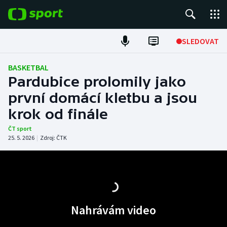
POPULÁRNÍ
SLEDOVAT
Fotbal
BASKETBAL
Pardubice prolomily jako
Hokej
první domácí kletbu a jsou
krok od finále
Tenis
ČT sport
Atletika
25. 5. 2026
|
Zdroj:
ČTK
Cyklistika
DALŠÍ SPORTY
Nahrávám video
Americký fotbal
NEPŘEHLÉDNĚTE