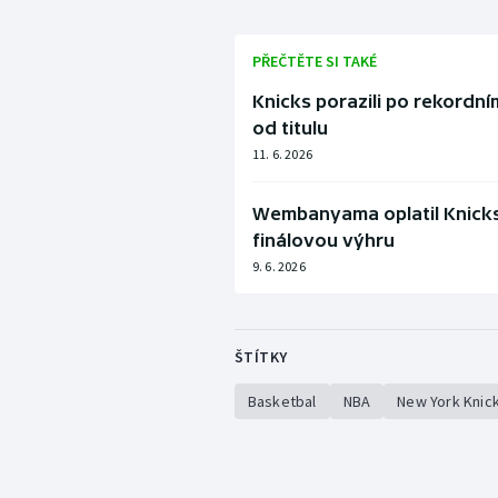
PŘEČTĚTE SI TAKÉ
Knicks porazili po rekordní
od titulu
11. 6. 2026
Wembanyama oplatil Knicks
finálovou výhru
9. 6. 2026
ŠTÍTKY
Basketbal
NBA
New York Knic