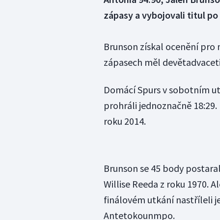
zápasy a vybojovali titul po 
Brunson získal ocenění pro ne
zápasech měl devětadvaceti
Domácí Spurs v sobotním utk
prohráli jednoznačně 18:29. 
roku 2014.
Brunson se 45 body postaral
Willise Reeda z roku 1970. 
finálovém utkání nastříleli 
Antetokounmpo.