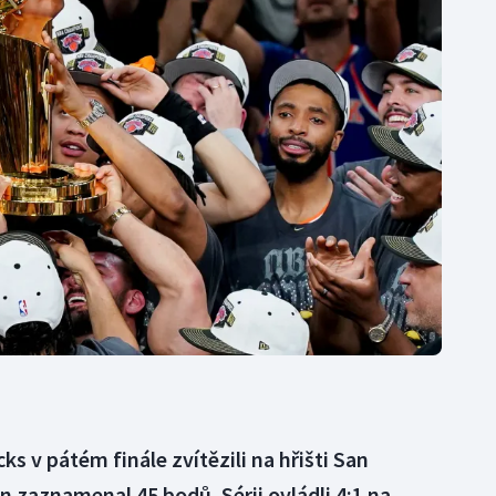
Moderní pětiboj
Triatlon
Motorsport
Veslování
Olympijské hry
Vodní slalom
Parasport
Volejbal
Plavání
Ostatní
Plážový volejbal
s v pátém finále zvítězili na hřišti San
n zaznamenal 45 bodů. Sérii ovládli 4:1 na