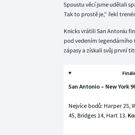
Spoustu věcí jsme udělali sp
Tak to prostě je,“ řekl tren
Knicks vrátili San Antoniu f
pod vedením legendárního G
zápasy a získali svůj první tit
Finál
San Antonio – New York 90:
Nejvíce bodů: Harper 25
45, Bridges 14, Hart 13.
Kon