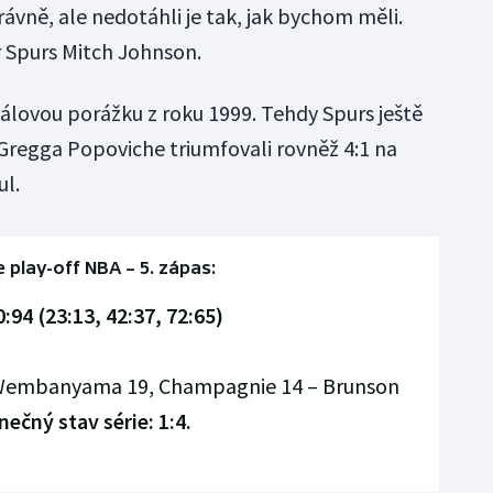
rávně, ale nedotáhli je tak, jak bychom měli.
ér Spurs Mitch Johnson.
inálovou porážku z roku 1999. Tehdy Spurs ještě
regga Popoviche triumfovali rovněž 4:1 na
ul.
e play-off NBA – 5. zápas:
94 (23:13, 42:37, 72:65)
, Wembanyama 19, Champagnie 14 – Brunson
ečný stav série: 1:4.