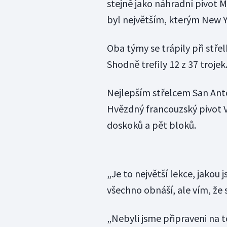
stejně jako náhradní pivot 
byl největším, kterým New Y
Oba týmy se trápily při stře
Shodně trefily 12 z 37 trojek
Nejlepším střelcem San Anto
Hvězdný francouzský pivot 
doskoků a pět bloků.
„Je to největší lekce, jakou 
všechno obnáší, ale vím, že s
„Nebyli jsme připraveni na to