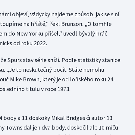
ámi objeví, vždycky najdeme způsob, jak se s ní
toupíme na hřiště,“ řekl Brunson. „O tomhle
sem do New Yorku přišel,“ uvedl bývalý hráč
nicks od roku 2022.
 Spurs stav série sníží. Podle statistiky stanice
u. „Je to neskutečný pocit. Stále nemohu
l kouč Mike Brown, který je od loňského roku 24.
sledního titulu v roce 1973.
 body a 11 doskoky Mikal Bridges či autor 13
y Towns dal jen dva body, doskočil ale 10 míčů