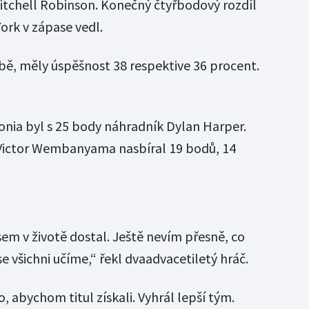
Mitchell Robinson. Konečný čtyřbodový rozdíl
ork v zápase vedl.
lbě, měly úspěšnost 38 respektive 36 procent.
.
nia byl s 25 body náhradník Dylan Harper.
Victor Wembanyama nasbíral 19 bodů, 14
jsem v životě dostal. Ještě nevím přesně, co
e všichni učíme,“ řekl dvaadvacetiletý hráč.
, abychom titul získali. Vyhrál lepší tým.