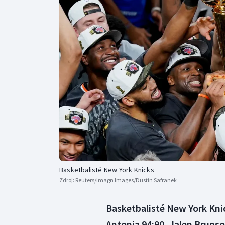
Curling
Dostihy
Florbal
Futsal
Golf
Gymnastika
Basketbalisté New York Knicks
Zdroj:
Reuters/Imagn Images/Dustin Safranek
Basketbalisté New York Knick
Antonia 94:90, Jalen Brunso