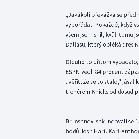
„Jakákoli překážka se před n
vypořádat. Pokaždé, když vs
všem jsem snil, kvůli tomu j
Dallasu, který obléká dres K
Dlouho to přitom vypadalo, že
ESPN vedli 84 procent zápas
uvěřit, že se to stalo,“ jása
trenérem Knicks od dosud po
Brunsonovi sekundovali se 14
bodů Josh Hart. Karl-Anthon