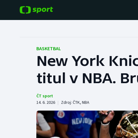
POPULÁRNÍ
DALŠÍ SPORTY
Fotbal
Americký fotbal
BASKETBAL
New York Knick
Hokej
Baseball a softbal
titul v NBA. B
Tenis
Basketbal
Atletika
Biatlon
ČT sport
14. 6. 2026
|
Zdroj:
ČTK
,
NBA
Cyklistika
Boby a skeleton
Box