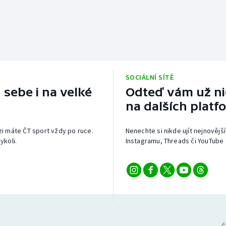
SOCIÁLNÍ SÍTĚ
 sebe i na velké
Odteď vám už nic
na dalších platf
izi máte ČT sport vždy po ruce.
Nenechte si nikde ujít nejnovější
ykoli.
Instagramu, Threads či YouTube 