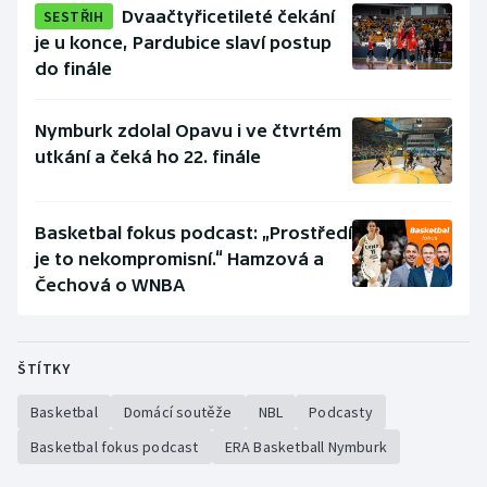
SESTŘIH
Dvaačtyřicetileté čekání
Olympijské hry
je u konce, Pardubice slaví postup
do finále
Parasport
Nymburk zdolal Opavu i ve čtvrtém
Plavání
utkání a čeká ho 22. finále
Plážový volejbal
Basketbal fokus podcast: „Prostředí
Ragby
je to nekompromisní.“ Hamzová a
Čechová o WNBA
Rychlobruslení
Rychlostní kanoistika
ŠTÍTKY
Short track
Basketbal
Domácí soutěže
NBL
Podcasty
Basketbal fokus podcast
ERA Basketball Nymburk
Sportovní střelba