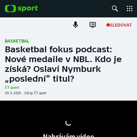
POPULÁRNÍ
SLEDOVAT
Fotbal
BASKETBAL
Basketbal fokus podcast:
Hokej
Nové medaile v NBL. Kdo je
získá? Oslaví Nymburk
Tenis
„poslední“ titul?
Atletika
ČT sport
29. 5. 2026
|
Zdroj:
ČT sport
Cyklistika
DALŠÍ SPORTY
Americký fotbal
NEPŘEHLÉDNĚTE
Nahrávám video