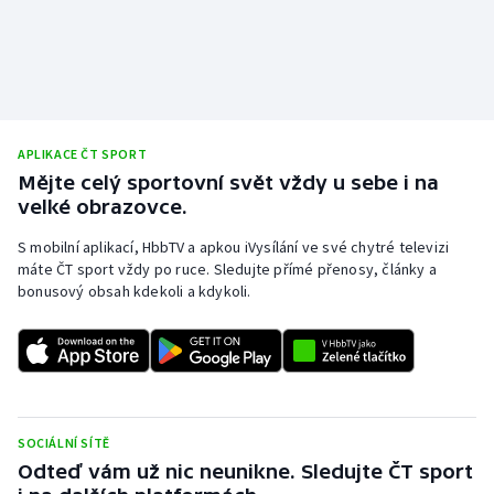
Stolní tenis
Triatlon
Veslování
APLIKACE ČT SPORT
Vodní slalom
Mějte celý sportovní svět vždy u sebe i na
velké obrazovce.
Volejbal
S mobilní aplikací, HbbTV a apkou iVysílání ve své chytré televizi
máte ČT sport vždy po ruce. Sledujte přímé přenosy, články a
Ostatní
bonusový obsah kdekoli a kdykoli.
SOCIÁLNÍ SÍTĚ
Odteď vám už nic neunikne. Sledujte ČT sport