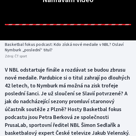
Baseball a softbal
Soutěže
Basketbal
Historické návraty
Biatlon
Aplikace ČT sport
Basketbal fokus podcast: Kdo získá nové medaile v NBL? Oslaví
Boby a skeleton
AZ kvíz
Nymburk „poslední“ titul?
Zdroj:
ČT sport
Box
V NBL odstartuje finále a rozdávat se budou zbrusu
nové medaile. Pardubice si o titul zahrají po dlouhých
Curling
42 letech, to Nymburk má možná na zisk trofeje
Dostihy
poslední šanci. Je už sloučení se Slavií potvrzené? A
jak do nadcházející sezony promluví staronový
Florbal
účastník soutěže z Plzně? Hosty Basketbal fokus
podcastu jsou Petra Berková ze společnosti
Futsal
PrusaLab, sportovní ředitel NBL Šimon Sedlařík a
basketbalový expert České televize Jakub Velenský.
Golf