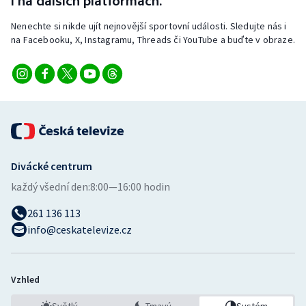
i na dalších platformách.
Nenechte si nikde ujít nejnovější sportovní události. Sledujte nás i
na Facebooku, X, Instagramu, Threads či YouTube a buďte v obraze.
Divácké centrum
každý všední den:
8:00—16:00 hodin
261 136 113
info@ceskatelevize.cz
Vzhled