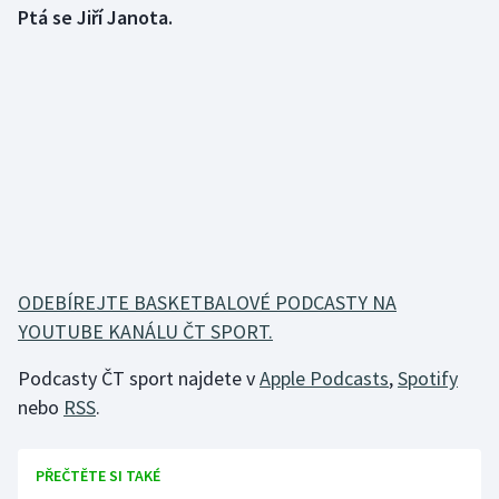
Ptá se Jiří Janota.
Gymnastika
Házená
Jezdectví
Judo
Krasobruslení
ODEBÍREJTE BASKETBALOVÉ PODCASTY NA
Lezení
YOUTUBE KANÁLU ČT SPORT.
Lyže a snowboard
Podcasty ČT sport najdete v
Apple Podcasts
,
Spotify
nebo
RSS
.
Moderní pětiboj
PŘEČTĚTE SI TAKÉ
Motorsport