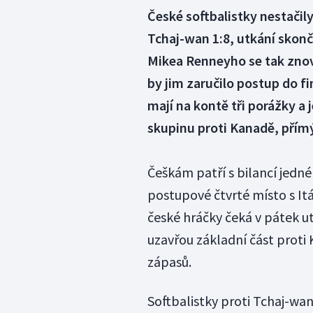
České softbalistky nestačil
Tchaj-wan 1:8, utkání skon
Mikea Renneyho se tak znovu
by jim zaručilo postup do f
mají na kontě tři porážky a
skupinu proti Kanadě, přímý
Češkám patří s bilancí jedné
postupové čtvrté místo s Itál
české hráčky čeká v pátek u
uzavřou základní část proti 
zápasů.
Softbalistky proti Tchaj-wan