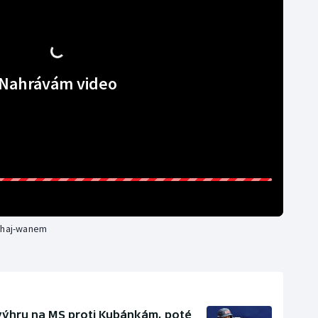
Nahrávám video
Tchaj-wanem
 výhru na MS proti Kubánkám, poté