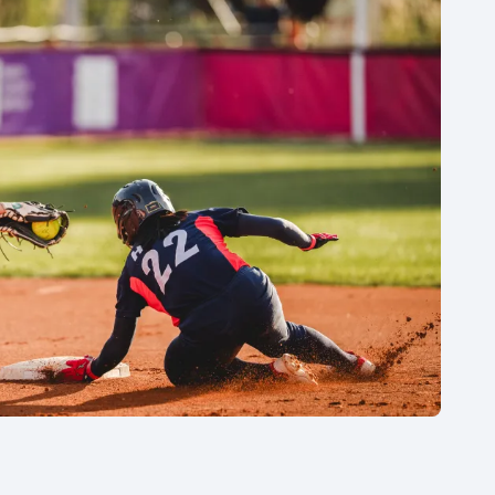
Moderní pětiboj
Triatlon
Motorsport
Veslování
Olympijské hry
Vodní slalom
Parasport
Volejbal
Plavání
Ostatní
Plážový volejbal