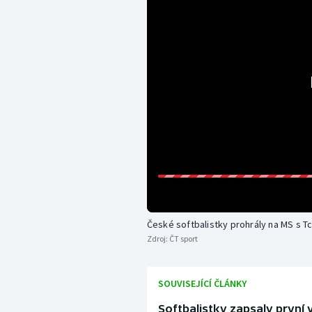
České softbalistky prohrály na MS s 
Zdroj:
ČT sport
SOUVISEJÍCÍ ČLÁNKY
Softbalistky zapsaly první