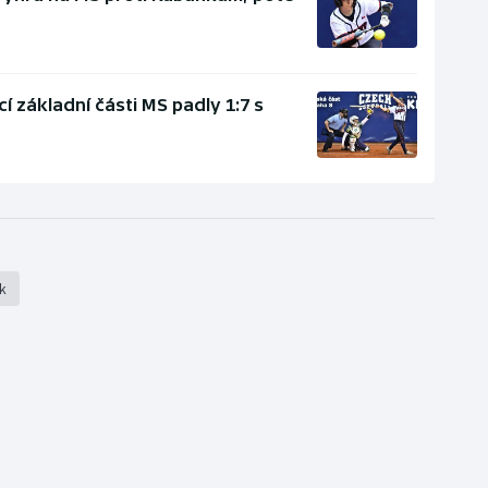
 základní části MS padly 1:7 s
k