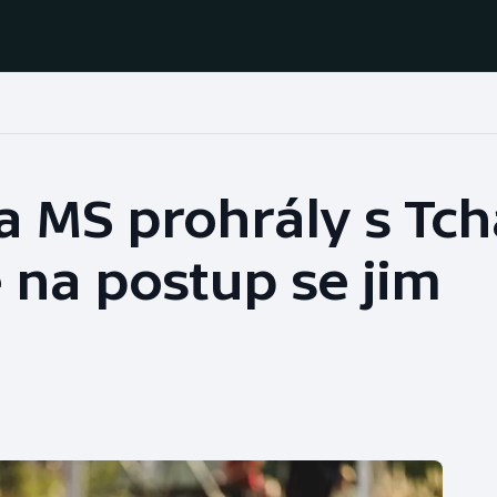
Házená
Ragby
a MS prohrály s Tch
Jezdectví
Rychlobruslení
na postup se jim
Rychlostní
Judo
kanoistika
Krasobruslení
Short track
Lezení
Sportovní střelba
Lyže a snowboard
Stolní tenis