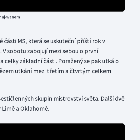
Tchaj-wanem
 části MS, která se uskuteční příští rok v
u. V sobotu zabojují mezi sebou o první
 celky základní části. Poražený se pak utká o
tězem utkání mezi třetím a čtvrtým celkem
šestičlenných skupin mistrovství světa. Další dvě
í v Limě a Oklahomě.