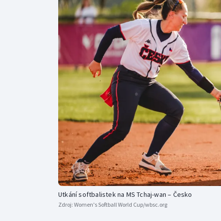
Curling
Dostihy
Florbal
Futsal
Golf
Gymnastika
Utkání softbalistek na MS Tchaj-wan – Česko
Zdroj:
Women's Softball World Cup/wbsc.org