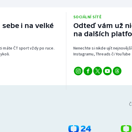
SOCIÁLNÍ SÍTĚ
 sebe i na velké
Odteď vám už nic
na dalších platf
izi máte ČT sport vždy po ruce.
Nenechte si nikde ujít nejnovější
ykoli.
Instagramu, Threads či YouTube 
Č