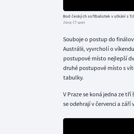
Bod českých softbalistek v utkání s 
Zdroj:
ČT sport
Souboje o postup do finálové
Austrálii, vyvrcholí o víkend
postupové místo nejlepší dva
druhé postupové místo s ví
tabulky.
V Praze se koná jedna ze tří 
se odehrají v červenci a zář