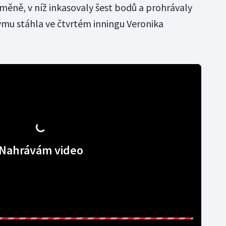
měně, v níž inkasovaly šest bodů a prohrávaly
týmu stáhla ve čtvrtém inningu Veronika
Nahrávám video