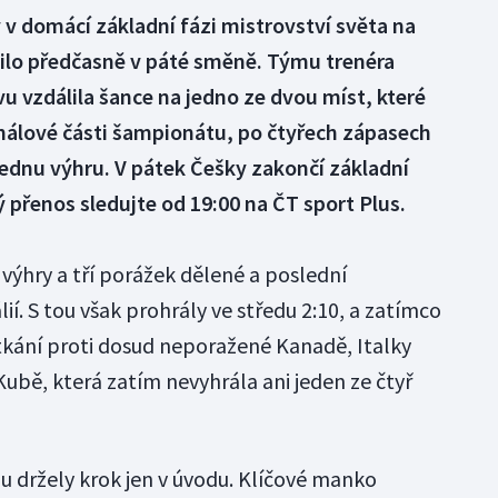
y v domácí základní fázi mistrovství světa na
čilo předčasně v páté směně. Týmu trenéra
 vzdálila šance na jedno ze dvou míst, které
inálové části šampionátu, po čtyřech zápasech
 jednu výhru. V pátek Češky zakončí základní
 přenos sledujte od 19:00 na ČT sport Plus.
 výhry a tří porážek dělené a poslední
ií. S tou však prohrály ve středu 2:10, a zatímco
tkání proti dosud neporažené Kanadě, Italky
Kubě, která zatím nevyhrála ani jeden ze čtyř
u držely krok jen v úvodu. Klíčové manko