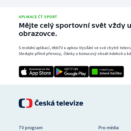
APLIKACE ČT SPORT
Mějte celý sportovní svět vždy u
obrazovce.
S mobilní aplikací, HbbTV a apkou iVysílání ve své chytré telev
Sledujte přímé přenosy, články a bonusový obsah kdekoli a kd
TV program
Pro média