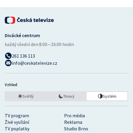
Divácké centrum
každý všední den:
8:00—16:00 hodin
261 136 113
info@ceskatelevize.cz
Vzhled
Světlý
Tmavý
Systém
TV program
Pro média
Živé vysílání
Reklama
TV poplatky
Studio Brno