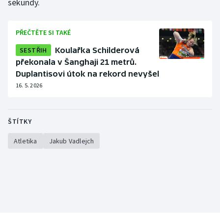
sekundy.
Stolní tenis
Triatlon
PŘEČTĚTE SI TAKÉ
SESTŘIH
Koulařka Schilderová
Veslování
překonala v Šanghaji 21 metrů.
Duplantisovi útok na rekord nevyšel
Vodní slalom
16. 5. 2026
Volejbal
ŠTÍTKY
Ostatní
Atletika
Jakub Vadlejch