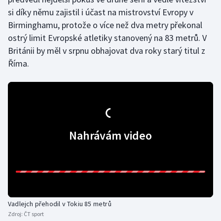
si díky němu zajistil i účast na mistrovství Evropy v
Gymnastika
Birminghamu, protože o více než dva metry překonal
ostrý limit Evropské atletiky stanovený na 83 metrů. V
Házená
Británii by měl v srpnu obhajovat dva roky starý titul z
Říma.
Jezdectví
Judo
Krasobruslení
Nahrávám video
Lezení
Lyže a snowboard
Moderní pětiboj
Vadlejch přehodil v Tokiu 85 metrů
Motorsport
Zdroj:
ČT sport