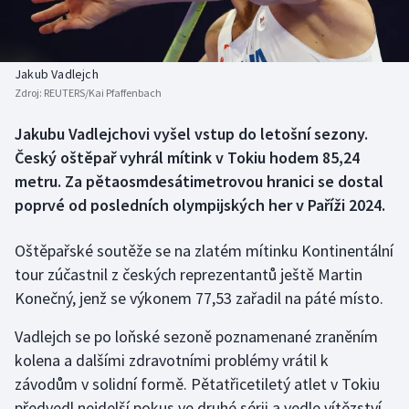
Baseball a softbal
Soutěže
Basketbal
Historické návraty
Jakub Vadlejch
Zdroj:
REUTERS/Kai Pfaffenbach
Biatlon
Aplikace ČT sport
Jakubu Vadlejchovi vyšel vstup do letošní sezony.
Boby a skeleton
AZ kvíz
Český oštěpař vyhrál mítink v Tokiu hodem 85,24
metru. Za pětaosmdesátimetrovou hranici se dostal
Box
poprvé od posledních olympijských her v Paříži 2024.
Curling
Oštěpařské soutěže se na zlatém mítinku Kontinentální
tour zúčastnil z českých reprezentantů ještě Martin
Dostihy
Konečný, jenž se výkonem 77,53 zařadil na páté místo.
Florbal
Vadlejch se po loňské sezoně poznamenané zraněním
kolena a dalšími zdravotními problémy vrátil k
Futsal
závodům v solidní formě. Pětatřicetiletý atlet v Tokiu
předvedl nejdelší pokus ve druhé sérii a vedle vítězství
Golf