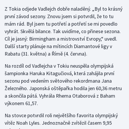
Z Tokia odjede Vadlejch dobře naladěný. „Byl to krásný
Olympijské hry
první závod sezony. Znovu jsem si potvrdil, že to tu
Parasport
mám rád. Byl jsem tu potřetí a potřetí se mi povedlo
vyhrát. Skvělá bilance. Tak uvidíme, co přinese sezona.
Plavání
Cíl je jasný: Birmingham a mistrovství Evropy,“ uvedl.
Další starty plánuje na mítincích Diamantové ligy v
Plážový volejbal
Rabatu (31. května) a Římě (4. června).
Ragby
Na rozdíl od Vadlejcha v Tokiu neuspěla olympijská
šampionka Haruka Kitagučiová, která zahájila první
Rychlobruslení
sezonu pod vedením světového rekordmana Jana
Železného. Japonská oštěpařka hodila jen 60,36 metru
Rychlostní kanoistika
a skončila pátá. Vyhrála Rhema Otaborová z Baham
výkonem 61,57.
Short track
Na stovce potvrdil roli největšího favorita olympijský
Sportovní střelba
vítěz Noah Lyles. Jednoznačně zvítězil časem 9,95