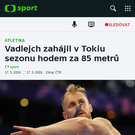
POPULÁRNÍ
SLEDOVAT
Fotbal
ATLETIKA
Vadlejch zahájil v Tokiu
Hokej
sezonu hodem za 85 metrů
Tenis
ČT sport
17. 5. 2026
17. 5. 2026
|
Zdroj:
ČTK
Atletika
Cyklistika
DALŠÍ SPORTY
Americký fotbal
NEPŘEHLÉDNĚTE