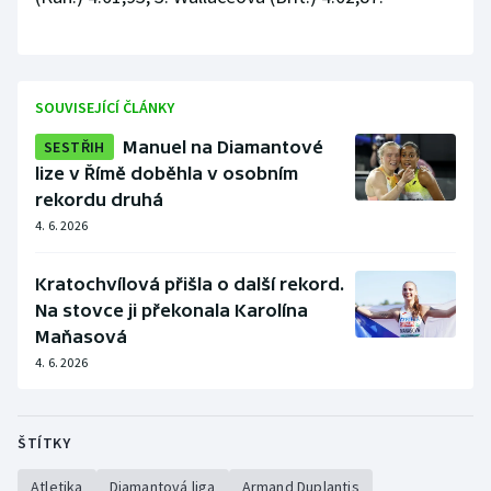
SOUVISEJÍCÍ ČLÁNKY
SESTŘIH
Manuel na Diamantové
lize v Římě doběhla v osobním
rekordu druhá
4. 6. 2026
Kratochvílová přišla o další rekord.
Na stovce ji překonala Karolína
Maňasová
4. 6. 2026
ŠTÍTKY
Atletika
Diamantová liga
Armand Duplantis