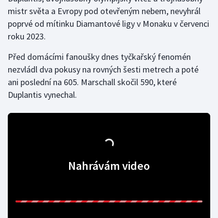
mistr světa a Evropy pod otevřeným nebem, nevyhrál
Gymnastika
poprvé od mítinku Diamantové ligy v Monaku v červenci
roku 2023.
Házená
Před domácími fanoušky dnes tyčkařský fenomén
nezvládl dva pokusy na rovných šesti metrech a poté
Jezdectví
ani poslední na 605. Marschall skočil 590, které
Judo
Duplantis vynechal.
Krasobruslení
Lezení
Lyže a snowboard
Nahrávám video
Moderní pětiboj
Motorsport