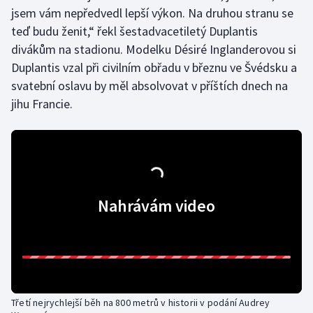
Stolní tenis
jsem vám nepředvedl lepší výkon. Na druhou stranu se
teď budu ženit,“ řekl šestadvacetiletý Duplantis
Triatlon
divákům na stadionu. Modelku Désiré Inglanderovou si
Duplantis vzal při civilním obřadu v březnu ve Švédsku a
Veslování
svatební oslavu by měl absolvovat v příštích dnech na
jihu Francie.
Vodní slalom
Volejbal
Ostatní
Nahrávám video
Třetí nejrychlejší běh na 800 metrů v historii v podání Audrey