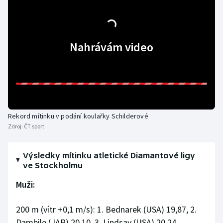
Nahrávám video
Rekord mítinku v podání koulařky Schilderové
Zdroj:
ČT sport
Výsledky mítinku atletické Diamantové ligy
ve Stockholmu
Muži:
200 m (vítr +0,1 m/s): 1. Bednarek (USA) 19,87, 2.
Dambile (JAR) 20,10, 3. Lindsay (USA) 20,24.