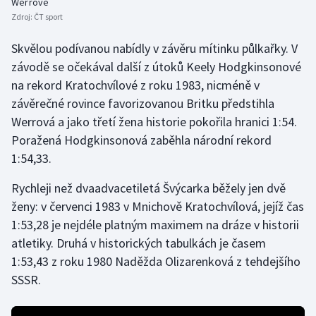
Werrové
Zdroj:
ČT sport
Skvělou podívanou nabídly v závěru mítinku půlkařky. V
závodě se očekával další z útoků Keely Hodgkinsonové
na rekord Kratochvílové z roku 1983, nicméně v
závěrečné rovince favorizovanou Britku předstihla
Werrová a jako třetí žena historie pokořila hranici 1:54.
Poražená Hodgkinsonová zaběhla národní rekord
1:54,33.
Rychleji než dvaadvacetiletá Švýcarka běžely jen dvě
ženy: v červenci 1983 v Mnichově Kratochvílová, jejíž čas
1:53,28 je nejdéle platným maximem na dráze v historii
atletiky. Druhá v historických tabulkách je časem
1:53,43 z roku 1980 Naděžda Olizarenková z tehdejšího
SSSR.