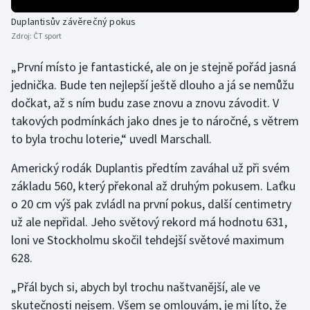
Olympijské hry
Duplantisův závěrečný pokus
Zdroj:
ČT sport
Parasport
„První místo je fantastické, ale on je stejně pořád jasná
jednička. Bude ten nejlepší ještě dlouho a já se nemůžu
Plavání
dočkat, až s ním budu zase znovu a znovu závodit. V
takových podmínkách jako dnes je to náročné, s větrem
Plážový volejbal
to byla trochu loterie,“ uvedl Marschall.
Ragby
Americký rodák Duplantis předtím zaváhal už při svém
základu 560, který překonal až druhým pokusem. Laťku
Rychlobruslení
o 20 cm výš pak zvládl na první pokus, další centimetry
Rychlostní kanoistika
už ale nepřidal. Jeho světový rekord má hodnotu 631,
loni ve Stockholmu skočil tehdejší světové maximum
Short track
628.
„Přál bych si, abych byl trochu naštvanější, ale ve
Sportovní střelba
skutečnosti nejsem. Všem se omlouvám, je mi líto, že