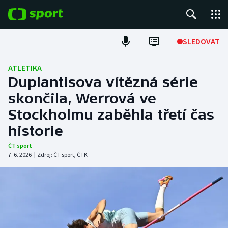
POPULÁRNÍ
SLEDOVAT
Fotbal
ATLETIKA
Duplantisova vítězná série
Hokej
skončila, Werrová ve
Stockholmu zaběhla třetí čas
Tenis
historie
Atletika
ČT sport
7. 6. 2026
|
Zdroj:
ČT sport
,
ČTK
Cyklistika
DALŠÍ SPORTY
Americký fotbal
NEPŘEHLÉDNĚTE