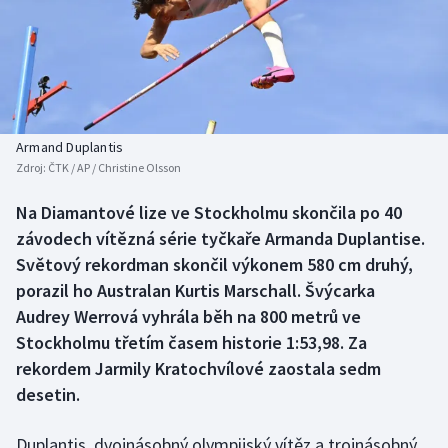
Baseball a softbal
Soutěže
Basketbal
Historické návraty
Biatlon
Aplikace ČT sport
Armand Duplantis
Boby a skeleton
AZ kvíz
Zdroj:
ČTK / AP / Christine Olsson
Box
Na Diamantové lize ve Stockholmu skončila po 40
závodech vítězná série tyčkaře Armanda Duplantise.
Curling
Světový rekordman skončil výkonem 580 cm druhý,
porazil ho Australan Kurtis Marschall. Švýcarka
Dostihy
Audrey Werrová vyhrála běh na 800 metrů ve
Stockholmu třetím časem historie 1:53,98. Za
Florbal
rekordem Jarmily Kratochvílové zaostala sedm
desetin.
Futsal
Duplantis, dvojnásobný olympijský vítěz a trojnásobný
Golf