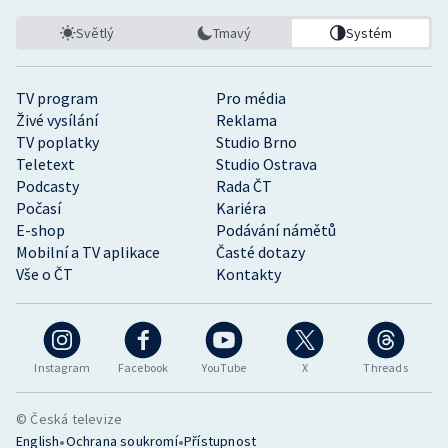
Světlý
Tmavý
Systém
TV program
Pro média
Živé vysílání
Reklama
TV poplatky
Studio Brno
Teletext
Studio Ostrava
Podcasty
Rada ČT
Počasí
Kariéra
E-shop
Podávání námětů
Mobilní a TV aplikace
Časté dotazy
Vše o ČT
Kontakty
Instagram
Facebook
YouTube
X
Threads
© Česká televize
•
•
English
Ochrana soukromí
Přístupnost