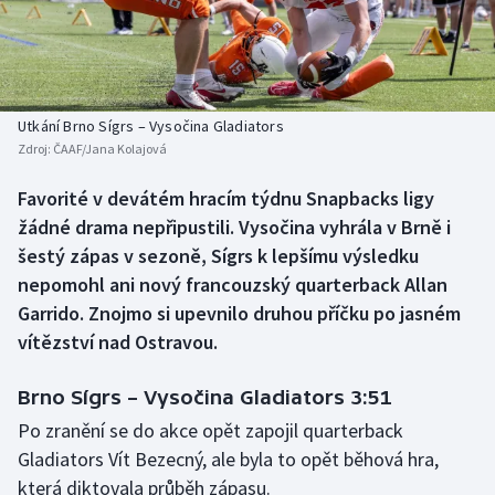
Baseball a softbal
Soutěže
Basketbal
Historické návraty
Biatlon
Aplikace ČT sport
Utkání Brno Sígrs – Vysočina Gladiators
Zdroj:
ČAAF/Jana Kolajová
Boby a skeleton
AZ kvíz
Favorité v devátém hracím týdnu Snapbacks ligy
žádné drama nepřipustili. Vysočina vyhrála v Brně i
Box
šestý zápas v sezoně, Sígrs k lepšímu výsledku
Curling
nepomohl ani nový francouzský quarterback Allan
Garrido. Znojmo si upevnilo druhou příčku po jasném
Dostihy
vítězství nad Ostravou.
Florbal
Brno Sígrs – Vysočina Gladiators 3:51
Po zranění se do akce opět zapojil quarterback
Futsal
Gladiators Vít Bezecný, ale byla to opět běhová hra,
která diktovala průběh zápasu.
Golf