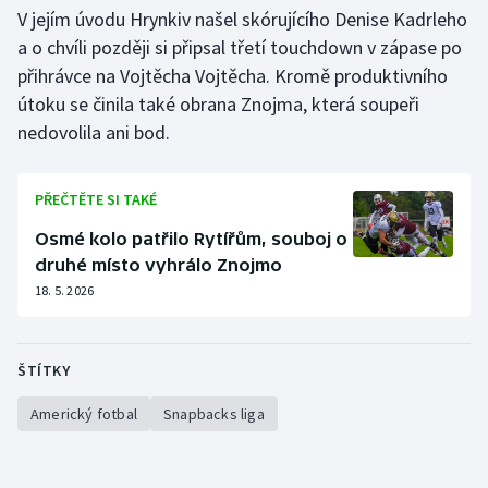
Stolní tenis
V jejím úvodu Hrynkiv našel skórujícího Denise Kadrleho
a o chvíli později si připsal třetí touchdown v zápase po
Triatlon
přihrávce na Vojtěcha Vojtěcha. Kromě produktivního
útoku se činila také obrana Znojma, která soupeři
Veslování
nedovolila ani bod.
Vodní slalom
PŘEČTĚTE SI TAKÉ
Volejbal
Osmé kolo patřilo Rytířům, souboj o
druhé místo vyhrálo Znojmo
Ostatní
18. 5. 2026
ŠTÍTKY
Americký fotbal
Snapbacks liga