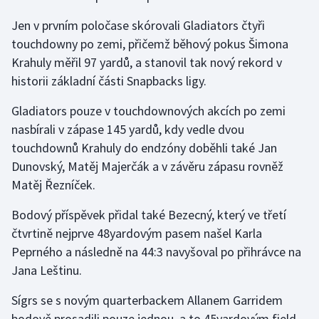
Jen v prvním poločase skórovali Gladiators čtyři
Gymnastika
touchdowny po zemi, přičemž běhový pokus Šimona
Krahuly měřil 97 yardů, a stanovil tak nový rekord v
Házená
historii základní části Snapbacks ligy.
Jezdectví
Gladiators pouze v touchdownových akcích po zemi
nasbírali v zápase 145 yardů, kdy vedle dvou
Judo
touchdownů Krahuly do endzóny doběhli také Jan
Dunovský, Matěj Majerčák a v závěru zápasu rovněž
Krasobruslení
Matěj Řezníček.
Lezení
Bodový příspěvek přidal také Bezecný, který ve třetí
čtvrtině nejprve 48yardovým pasem našel Karla
Lyže a snowboard
Peprného a následně na 44:3 navyšoval po přihrávce na
Jana Leštinu.
Moderní pětiboj
Sígrs se s novým quarterbackem Allanem Garridem
Motorsport
bodově prosadili pouze jednou, a to 45yardovým field