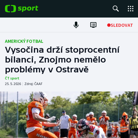
POPULÁRNÍ
SLEDOVAT
Fotbal
AMERICKÝ FOTBAL
Vysočina drží stoprocentní
Hokej
bilanci, Znojmo nemělo
problémy v Ostravě
Tenis
ČT sport
Atletika
25. 5. 2026
|
Zdroj:
ČAAF
Cyklistika
DALŠÍ SPORTY
Americký fotbal
NEPŘEHLÉDNĚTE