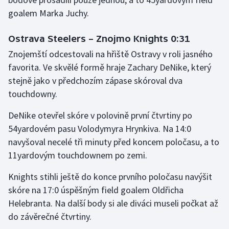
goalem Marka Juchy.
Olympijské hry
Ostrava Steelers – Znojmo Knights 0:31
Parasport
Znojemští odcestovali na hřiště Ostravy v roli jasného
Plavání
favorita. Ve skvělé formě hraje Zachary DeNike, který
stejně jako v předchozím zápase skóroval dva
Plážový volejbal
touchdowny.
Ragby
DeNike otevřel skóre v polovině první čtvrtiny po
54yardovém pasu Volodymyra Hrynkiva. Na 14:0
Rychlobruslení
navyšoval necelé tři minuty před koncem poločasu, a to
11yardovým touchdownem po zemi.
Rychlostní kanoistika
Knights stihli ještě do konce prvního poločasu navýšit
Short track
skóre na 17:0 úspěšným field goalem Oldřicha
Helebranta. Na další body si ale diváci museli počkat až
Sportovní střelba
do závěrečné čtvrtiny.