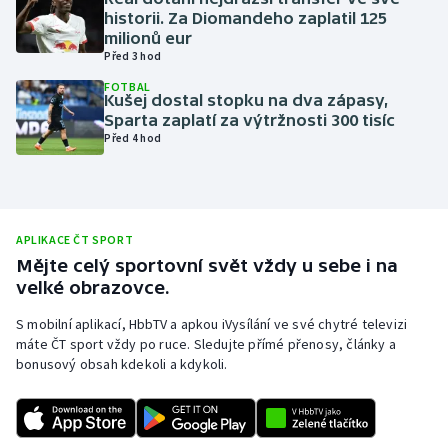
historii. Za Diomandeho zaplatil 125
Olympijské hry
milionů eur
Před 3 hod
Parasport
FOTBAL
Kušej dostal stopku na dva zápasy,
Sparta zaplatí za výtržnosti 300 tisíc
Plavání
Před 4 hod
Plážový volejbal
Ragby
APLIKACE ČT SPORT
Mějte celý sportovní svět vždy u sebe i na
Rychlobruslení
velké obrazovce.
Rychlostní kanoistika
S mobilní aplikací, HbbTV a apkou iVysílání ve své chytré televizi
máte ČT sport vždy po ruce. Sledujte přímé přenosy, články a
bonusový obsah kdekoli a kdykoli.
Short track
Sportovní střelba