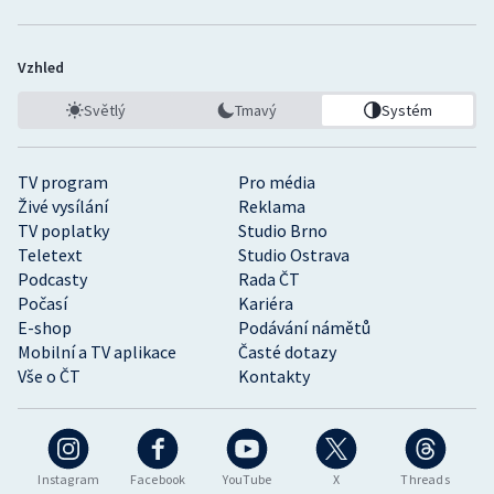
Vzhled
Světlý
Tmavý
Systém
TV program
Pro média
Živé vysílání
Reklama
TV poplatky
Studio Brno
Teletext
Studio Ostrava
Podcasty
Rada ČT
Počasí
Kariéra
E-shop
Podávání námětů
Mobilní a TV aplikace
Časté dotazy
Vše o ČT
Kontakty
Instagram
Facebook
YouTube
X
Threads