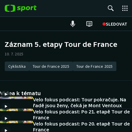
POPULÁRNÍ
SLEDOVAT
Fotbal
Záznam 5. etapy Tour de France
Hokej
10. 7. 2025
Tenis
Cyklistika
Tour de France 2025
Tour de France 2025
Atletika
Videa k tématu
Cyklistika
Velo fokus podcast: Tour pokračuje. Na
řadě jsou ženy, čeká je Mont Ventoux
DALŠÍ SPORTY
Velo fokus podcast: Po 21. etapě Tour de
France
Americký fotbal
NEPŘEHLÉDNĚTE
Velo fokus podcast: Po 20. etapě Tour de
France