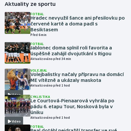
Aktuality ze sportu
Gymnastika
FOTBAL
Hradec nevyužil šance ani přesilovku po
červené kartě a doma padl s
Házená
Besiktasem
Před 6 min
Jezdectví
FOTBAL
Jablonec doma splnil roli favorita a
úspěšně zahájil dvojutkání s Rigou
Judo
Aktualizováno před 34 min
Krasobruslení
VOLEJBAL
Volejbalistky načaly přípravu na domácí
ME vítězně a ukázaly maskota
Lezení
Aktualizováno před 1 hod
Video
CYKLISTIKA
Lyže a snowboard
Le Courtová-Pienaarová vyhrála po
pádu 6. etapu Tour, Nosková byla v
Moderní pětiboj
úniku
Aktualizováno před 1 hod
Video
Motorsport
FOTBAL
Real dotáhl nejdražší transfer ve své