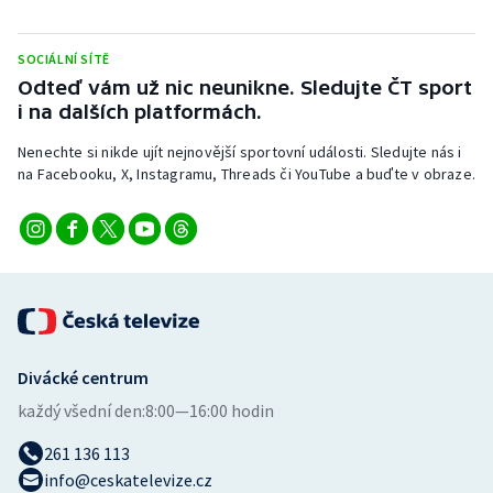
Stolní tenis
SOCIÁLNÍ SÍTĚ
Triatlon
Odteď vám už nic neunikne. Sledujte ČT sport
i na dalších platformách.
Veslování
Nenechte si nikde ujít nejnovější sportovní události. Sledujte nás i
Vodní slalom
na Facebooku, X, Instagramu, Threads či YouTube a buďte v obraze.
Volejbal
Ostatní
Divácké centrum
každý všední den:
8:00—16:00 hodin
261 136 113
info@ceskatelevize.cz