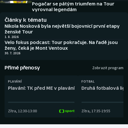
Baseball a softbal
Soutěže
Pogačar se pátým triumfem na Tour
vyrovnal legendám
Basketbal
Historické návraty
Články k tématu
Nikola Nosková byla největší bojovnicí první etapy
Biatlon
Aplikace ČT sport
ženské Tour
1. 8. 2026
Velo fokus podcast: Tour pokračuje. Na řadě jsou
Boby a skeleton
AZ kvíz
ženy, čeká je Mont Ventoux
30. 7. 2026
Box
Přímé přenosy
Zobrazit program
Curling
PLAVÁNÍ
FOTBAL
Dostihy
Plavání: TK před ME v plavání
Druhá fotbalová liga
Florbal
Zítra
,
12:30
-
13:00
Zítra
,
17:35
-
19:55
Futsal
Golf