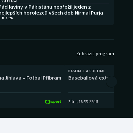
Před 19 hod
Pád laviny v Pákistánu nepřežil jeden z
nejlepších horolezců všech dob Nirmal Purja
. 8. 2026
Zobrazit program
BASEBALL A SOFTBAL
a Jihlava – Fotbal Příbram
Baseballová extraliga: Tře
Zítra
,
18:55
-
22:15