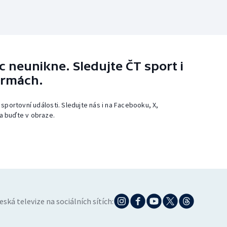
 neunikne. Sledujte ČT sport i
ormách.
 sportovní události. Sledujte nás i na Facebooku, X,
a buďte v obraze.
eská televize na sociálních sítích: