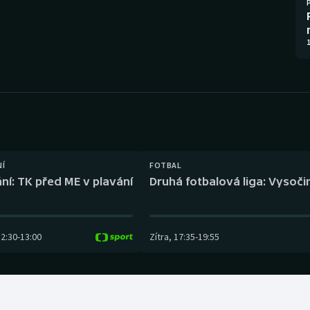
Moderní pětiboj
Triatlon
Motorsport
Veslování
1
Olympijské hry
Vodní slalom
Parasport
Volejbal
Plavání
Ostatní
NÍ
FOTBAL
Plážový volejbal
ní: TK před ME v plavání
Druhá fotbalová liga: Vysočin
12:30
-
13:00
Zítra
,
17:35
-
19:55