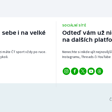
SOCIÁLNÍ SÍTĚ
 sebe i na velké
Odteď vám už nic
na dalších platf
izi máte ČT sport vždy po ruce.
Nenechte si nikde ujít nejnovější
ykoli.
Instagramu, Threads či YouTube 
Č