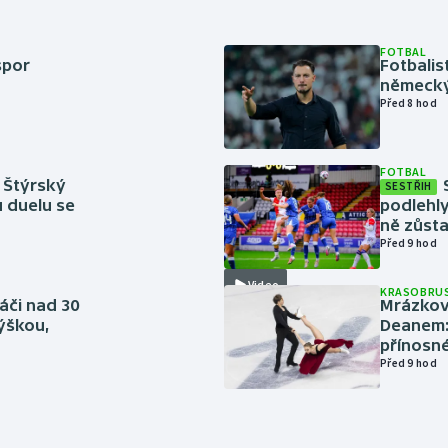
FOTBAL
spor
Fotbali
německý
Před 8 hod
FOTBAL
 Štýrský
SESTŘIH
u duelu se
podlehly
ně zůsta
Před 9 hod
Video
KRASOBRUS
áči nad 30
Mrázkovi
výškou,
Deanem: 
přínosn
Před 9 hod