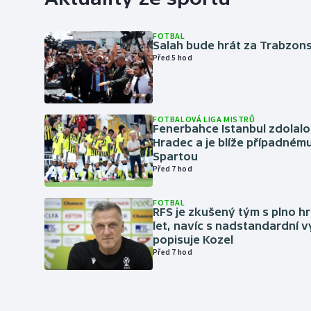
FOTBAL
Salah bude hrát za Trabzon
Před 5 hod
FOTBALOVÁ LIGA MISTRŮ
Fenerbahce Istanbul zdolalo
Hradec a je blíže případném
Spartou
Před 7 hod
FOTBAL
RFS je zkušený tým s plno hr
let, navíc s nadstandardní 
popisuje Kozel
Před 7 hod