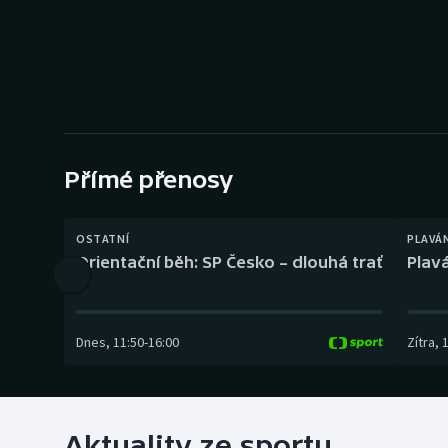
Curling
Dostihy
Florbal
Futsal
Přímé přenosy
Golf
OSTATNÍ
PLAVÁ
Gymnastika
Orientační běh: SP Česko – dlouhá trať
Plavá
Dnes
,
11:50
-
16:00
Zítra
,
Aktuality ze sportu