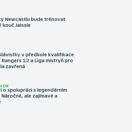
sty Newcastlu bude trénovat
 kouč Jaissle
Slávistky v předkole kvalifikace
 Rangers 1:2 a Liga mistryň pro
la zavřená
LENÍ
 o spolupráci s legendárním
Náročné, ale zajímavé a
é