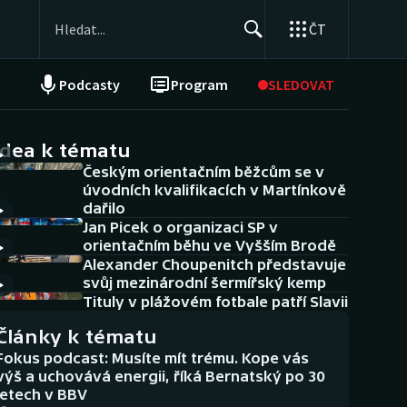
ČT
Podcasty
Program
SLEDOVAT
NEPŘEHLÉDNĚTE
Soutěže
idea k tématu
Českým orientačním běžcům se v
Historické návraty
úvodních kvalifikacích v Martínkově
dařilo
Aplikace ČT sport
Jan Picek o organizaci SP v
orientačním běhu ve Vyšším Brodě
AZ kvíz
Alexander Choupenitch představuje
svůj mezinárodní šermířský kemp
Tituly v plážovém fotbale patří Slavii
Články k tématu
Fokus podcast: Musíte mít trému. Kope vás
výš a uchovává energii, říká Bernatský po 30
letech v BBV