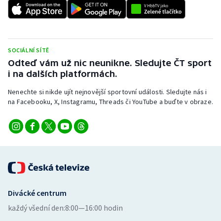
Stolní tenis
Triatlon
SOCIÁLNÍ SÍTĚ
Veslování
Odteď vám už nic neunikne. Sledujte ČT sport
i na dalších platformách.
Vodní slalom
Nenechte si nikde ujít nejnovější sportovní události. Sledujte nás i
Volejbal
na Facebooku, X, Instagramu, Threads či YouTube a buďte v obraze.
Ostatní
Divácké centrum
každý všední den:
8:00—16:00 hodin