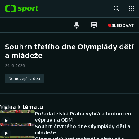
POPULÁRNÍ
SLEDOVAT
Fotbal
Souhrn třetího dne Olympiády dětí
a mládeže
Hokej
24. 6. 2026
Tenis
Nejnovější videa
Atletika
Cyklistika
Videa k tématu
DALŠÍ SPORTY
Pořadatelská Praha vyhrála hodnocení
výprav na ODM
Souhrn čtvrtého dne Olympiády dětí a
Americký fotbal
NEPŘEHLÉDNĚTE
mládeže