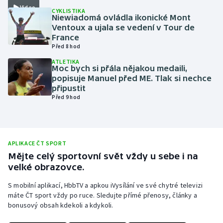
Video
CYKLISTIKA
Olympijské hry
Niewiadomá ovládla ikonické Mont
Ventoux a ujala se vedení v Tour de
France
Parasport
Před 8 hod
Plavání
ATLETIKA
Moc bych si přála nějakou medaili,
popisuje Manuel před ME. Tlak si nechce
Plážový volejbal
připustit
Před 9 hod
Ragby
Rychlobruslení
APLIKACE ČT SPORT
Mějte celý sportovní svět vždy u sebe i na
Rychlostní kanoistika
velké obrazovce.
Short track
S mobilní aplikací, HbbTV a apkou iVysílání ve své chytré televizi
máte ČT sport vždy po ruce. Sledujte přímé přenosy, články a
bonusový obsah kdekoli a kdykoli.
Sportovní střelba