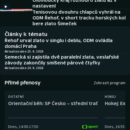
Olomoucký kraj rozhodl o zlatu až v
Baseball a softbal
Soutěže
nastavení
Tenisovou dvouhru chlapců vyhrál na
Basketbal
Historické návraty
ODM Řehoř, v short tracku horských kol
bere zlato Šimeček
Biatlon
Aplikace ČT sport
Články k tématu
Řehoř urval zlato v singlu i deblu, ODM ovládla
Boby a skeleton
AZ kvíz
domácí Praha
Aktualizováno 25. 6. 2026
Semecká si zajistila dvě paralelní zlata, veslařské
Box
závody zakončily smíšené párové čtyřky
Aktualizováno 24. 6. 2026
Curling
Přímé přenosy
Zobrazit program
Dostihy
OSTATNÍ
HOKEJ
Florbal
Orientační běh: SP Česko – střední trať
Hokej: Exh
Futsal
Dnes
,
14:00
-
17:50
Dnes
,
16:55
-
19
Golf