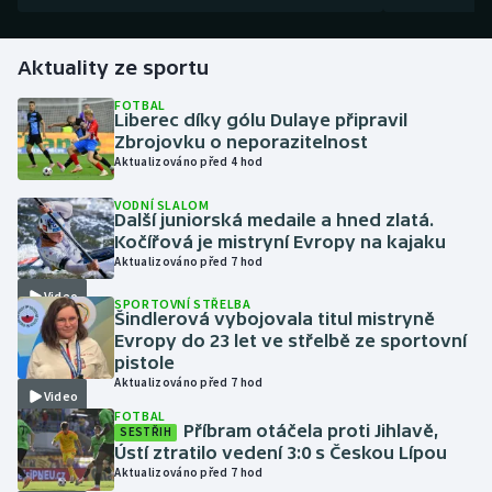
Gymnastika
Aktuality ze sportu
Házená
FOTBAL
Liberec díky gólu Dulaye připravil
Zbrojovku o neporazitelnost
Jezdectví
Aktualizováno před 4 hod
VODNÍ SLALOM
Judo
Další juniorská medaile a hned zlatá.
Kočířová je mistryní Evropy na kajaku
Krasobruslení
Aktualizováno před 7 hod
Video
SPORTOVNÍ STŘELBA
Lezení
Šindlerová vybojovala titul mistryně
Evropy do 23 let ve střelbě ze sportovní
pistole
Lyže a snowboard
Aktualizováno před 7 hod
Video
FOTBAL
Moderní pětiboj
Příbram otáčela proti Jihlavě,
SESTŘIH
Ústí ztratilo vedení 3:0 s Českou Lípou
Motorsport
Aktualizováno před 7 hod