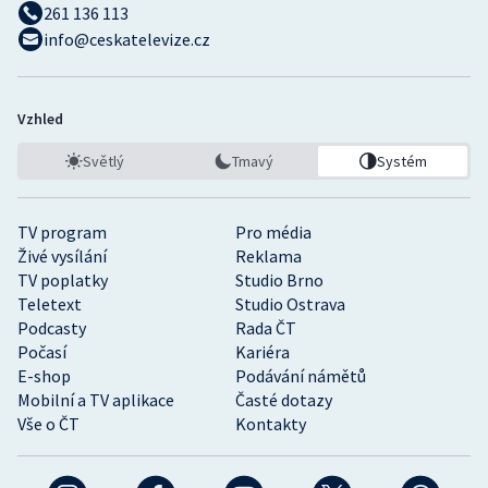
261 136 113
info@ceskatelevize.cz
Vzhled
Světlý
Tmavý
Systém
TV program
Pro média
Živé vysílání
Reklama
TV poplatky
Studio Brno
Teletext
Studio Ostrava
Podcasty
Rada ČT
Počasí
Kariéra
E-shop
Podávání námětů
Mobilní a TV aplikace
Časté dotazy
Vše o ČT
Kontakty