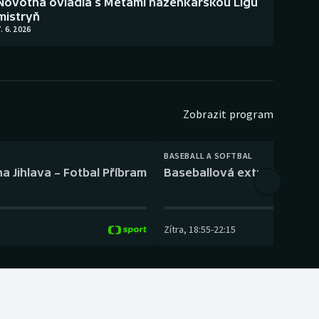
Novotná ovládla s Metami házenkářskou Ligu
mistryň
. 6. 2026
Zobrazit program
BASEBALL A SOFTBAL
a Jihlava – Fotbal Příbram
Baseballová extraliga: Tře
Zítra
,
18:55
-
22:15