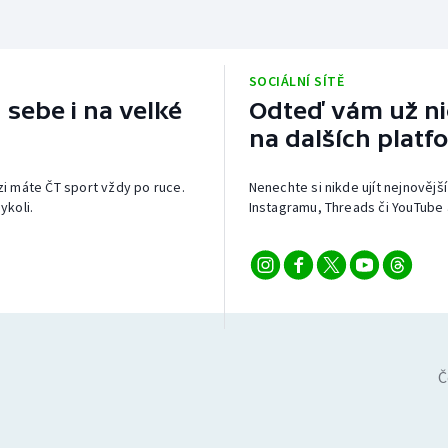
SOCIÁLNÍ SÍTĚ
 sebe i na velké
Odteď vám už nic
na dalších platf
izi máte ČT sport vždy po ruce.
Nenechte si nikde ujít nejnovější
ykoli.
Instagramu, Threads či YouTube 
Č