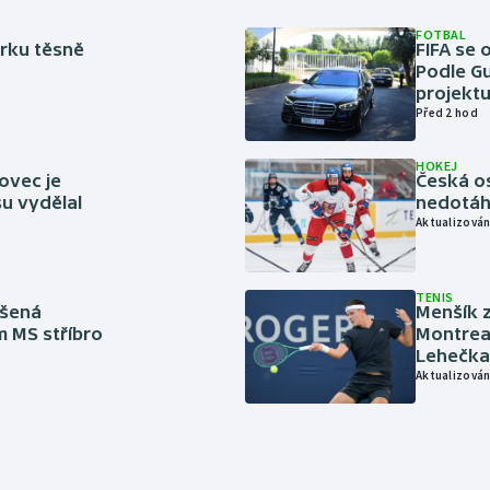
FOTBAL
rku těsně
FIFA se 
Podle Gu
projektu
Před 2 hod
HOKEJ
ovec je
Česká os
u vydělal
nedotáhl
Aktualizován
TENIS
íšená
Menšík z
m MS stříbro
Montreal
Lehečka
Aktualizován