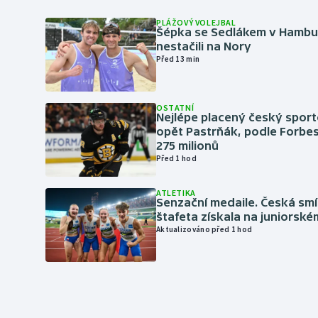
PLÁŽOVÝ VOLEJBAL
Šépka se Sedlákem v Hambu
nestačili na Nory
Před 13 min
OSTATNÍ
Nejlépe placený český sport
opět Pastrňák, podle Forbes
275 milionů
Před 1 hod
ATLETIKA
Senzační medaile. Česká sm
štafeta získala na juniorské
Aktualizováno před 1 hod