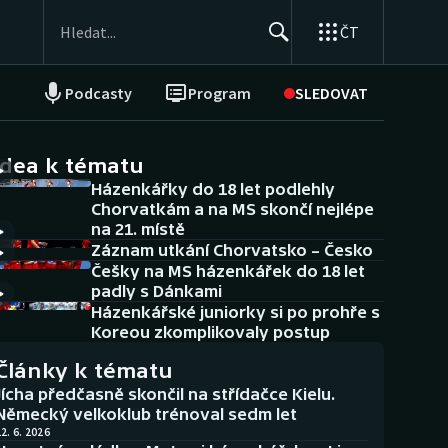
ČT
Podcasty
Program
SLEDOVAT
NEPŘEHLÉDNĚTE
Soutěže
idea k tématu
Házenkářky do 18 let podlehly
Historické návraty
Chorvatkám a na MS skončí nejlépe
na 21. místě
Aplikace ČT sport
Záznam utkání Chorvatsko – Česko
Češky na MS házenkářek do 18 let
AZ kvíz
padly s Dánkami
Házenkářské juniorky si po prohře s
Koreou zkomplikovaly postup
Články k tématu
Jícha předčasně skončil na střídačce Kielu.
Německý velkoklub trénoval sedm let
2. 6. 2026