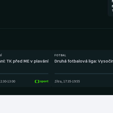
Moderní pětiboj
Triatlon
7
Motorsport
Veslování
Olympijské hry
Vodní slalom
Parasport
Volejbal
Plavání
Ostatní
NÍ
FOTBAL
ní: TK před ME v plavání
Druhá fotbalová liga: Vysočin
Plážový volejbal
12:30
-
13:00
Zítra
,
17:35
-
19:55