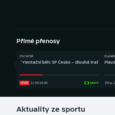
Curling
Dostihy
Florbal
Futsal
Přímé přenosy
Golf
OSTATNÍ
PLAVÁ
Orientační běh: SP Česko – dlouhá trať
Plavá
Gymnastika
11:50
-
16:00
Zítra
,
ŽIVĚ
Aktuality ze sportu