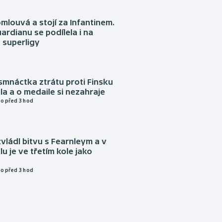
omlouvá a stojí za Infantinem.
ardianu se podílela i na
 superligy
mnáctka ztrátu proti Finsku
a a o medaile si nezahraje
o před 3 hod
vládl bitvu s Fearnleym a v
u je ve třetím kole jako
o před 3 hod