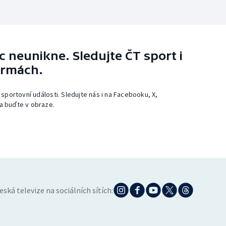
 neunikne. Sledujte ČT sport i
ormách.
 sportovní události. Sledujte nás i na Facebooku, X,
a buďte v obraze.
eská televize na sociálních sítích: