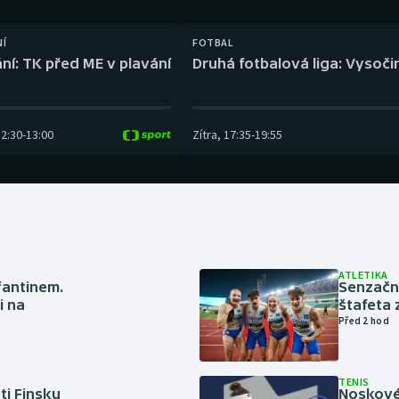
Moderní pětiboj
Triatlon
NÍ
FOTBAL
Motorsport
Veslování
ní: TK před ME v plavání
Druhá fotbalová liga: Vysočin
Olympijské hry
Vodní slalom
Parasport
Volejbal
12:30
-
13:00
Zítra
,
17:35
-
19:55
Plavání
Ostatní
Plážový volejbal
ATLETIKA
nfantinem.
Senzačn
i na
štafeta 
Před 2 hod
TENIS
ti Finsku
Noskové 