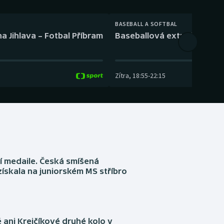
BASEBALL A SOFTBAL
a Jihlava – Fotbal Příbram
Baseballová extraliga: Tře
Zítra
,
18:55
-
22:15
í medaile. Česká smíšená
získala na juniorském MS stříbro
ani Krejčíkové druhé kolo v