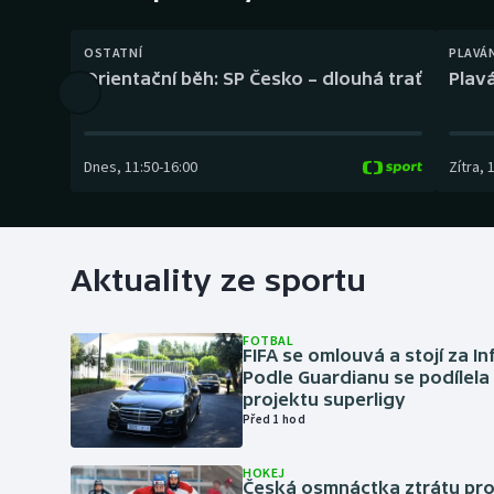
Curling
OSTATNÍ
PLAVÁ
Dostihy
Orientační běh: SP Česko – dlouhá trať
Plavá
Florbal
Futsal
Dnes
,
11:50
-
16:00
Zítra
,
Golf
Gymnastika
Aktuality ze sportu
FOTBAL
FIFA se omlouvá a stojí za I
Podle Guardianu se podílela 
projektu superligy
Před 1 hod
HOKEJ
Česká osmnáctka ztrátu pro