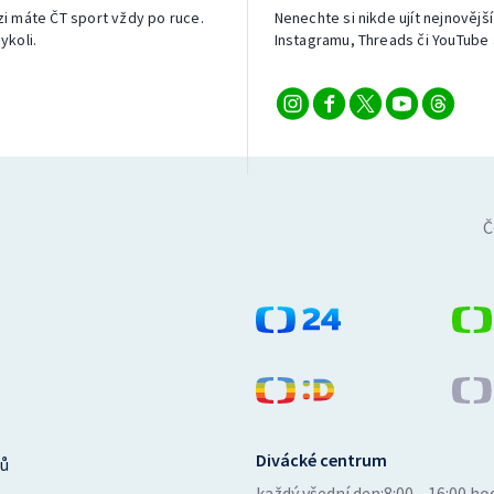
izi máte ČT sport vždy po ruce.
Nenechte si nikde ujít nejnovější
ykoli.
Instagramu, Threads či YouTube 
Č
Divácké centrum
ů
každý všední den:
8:00—16:00 ho