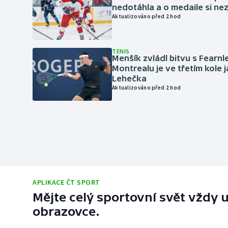
nedotáhla a o medaile si ne
Aktualizováno před 2 hod
TENIS
Menšík zvládl bitvu s Fearnl
Montrealu je ve třetím kole 
Lehečka
Aktualizováno před 2 hod
APLIKACE ČT SPORT
Mějte celý sportovní svět vždy u
obrazovce.