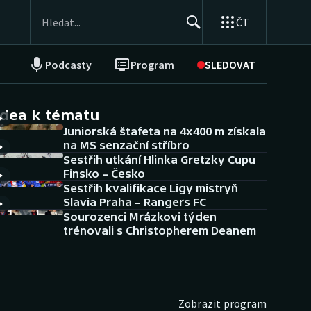
ČT
Podcasty
Program
SLEDOVAT
NEPŘEHLÉDNĚTE
Soutěže
idea k tématu
Juniorská štafeta na 4x400 m získala
Historické návraty
na MS senzační stříbro
Sestřih utkání Hlinka Gretzky Cupu
Aplikace ČT sport
Finsko – Česko
Sestřih kvalifikace Ligy mistryň
AZ kvíz
Slavia Praha – Rangers FC
Sourozenci Mrázkovi týden
trénovali s Christopherem Deanem
Zobrazit program