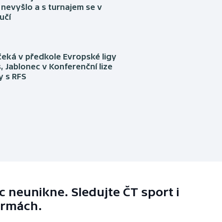
nevyšlo a s turnajem se v
učí
eká v předkole Evropské ligy
, Jablonec v Konferenční lize
ly s RFS
 neunikne. Sledujte ČT sport i
ormách.