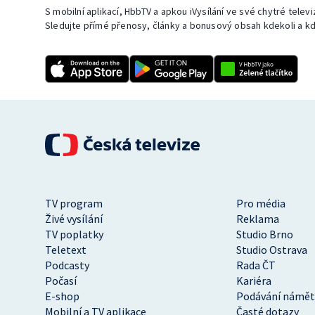
S mobilní aplikací, HbbTV a apkou iVysílání ve své chytré telev
Sledujte přímé přenosy, články a bonusový obsah kdekoli a kd
TV program
Pro média
Živé vysílání
Reklama
TV poplatky
Studio Brno
Teletext
Studio Ostrava
Podcasty
Rada ČT
Počasí
Kariéra
E-shop
Podávání námět
Mobilní a TV aplikace
Časté dotazy