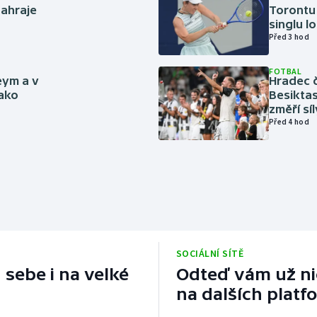
zahraje
Torontu 
singlu lo
Před 3 hod
FOTBAL
eym a v
Hradec č
jako
Besiktas
změří sí
Před 4 hod
SOCIÁLNÍ SÍTĚ
 sebe i na velké
Odteď vám už nic
na dalších platf