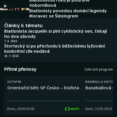
Biatlonistou roku je podruhé
Baseball a softbal
Soutěže
Voborníková
Biatlonisty povedou domácí legendy
Basketbal
Historické návraty
Moravec se Šlesingrem
Články k tématu
Biatlon
Aplikace ČT sport
Biatlonista Jacquelin si plní cyklistický sen, čekají
ho dva závody
Boby a skeleton
AZ kvíz
7. 8. 2026
Štvrtecký si po přechodu k běžeckému lyžování
konkrétní cíle nedává
Box
28. 7. 2026
Curling
Přímé přenosy
Zobrazit program
Dostihy
OSTATNÍ
BASEBALL A SOFTBA
Orientační běh: SP Česko – štafeta
Baseballová ex
Florbal
Futsal
Dnes
,
10:50
-
15:00
Dnes
,
12:55
-
16:15
Golf