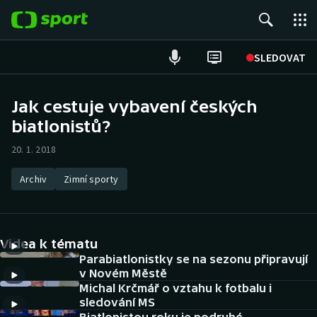
POPULÁRNÍ
SLEDOVAT
Fotbal
Jak cestuje vybavení českých
biatlonistů?
Hokej
20. 1. 2018
Tenis
Archiv
Zimní sporty
Atletika
Cyklistika
Videa k tématu
DALŠÍ SPORTY
Parabiatlonistky se na sezonu připravují
v Novém Městě
Michal Krčmář o vztahu k fotbalu i
Americký fotbal
NEPŘEHLÉDNĚTE
sledování MS