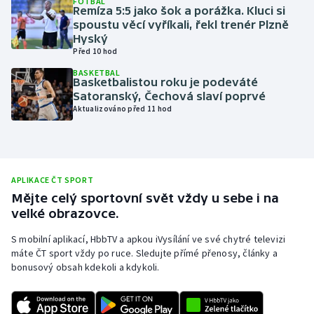
FOTBAL
Remíza 5:5 jako šok a porážka. Kluci si
Olympijské hry
spoustu věcí vyříkali, řekl trenér Plzně
Hyský
Před 10 hod
Parasport
BASKETBAL
Basketbalistou roku je podeváté
Plavání
Satoranský, Čechová slaví poprvé
Aktualizováno před 11 hod
Plážový volejbal
Ragby
APLIKACE ČT SPORT
Rychlobruslení
Mějte celý sportovní svět vždy u sebe i na
velké obrazovce.
Rychlostní kanoistika
S mobilní aplikací, HbbTV a apkou iVysílání ve své chytré televizi
máte ČT sport vždy po ruce. Sledujte přímé přenosy, články a
Short track
bonusový obsah kdekoli a kdykoli.
Sportovní střelba