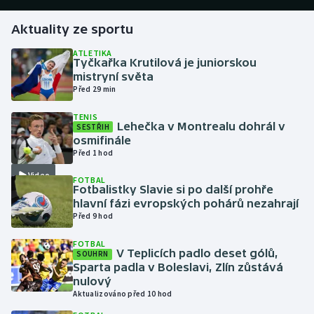
Aktuality ze sportu
Gymnastika
ATLETIKA
Tyčkařka Krutilová je juniorskou
Házená
mistryní světa
Před 29 min
Jezdectví
TENIS
Lehečka v Montrealu dohrál v
SESTŘIH
Judo
osmifinále
Před 1 hod
Krasobruslení
Video
FOTBAL
Fotbalistky Slavie si po další prohře
Lezení
hlavní fázi evropských pohárů nezahrají
Před 9 hod
Lyže a snowboard
FOTBAL
V Teplicích padlo deset gólů,
SOUHRN
Moderní pětiboj
Sparta padla v Boleslavi, Zlín zůstává
nulový
Aktualizováno před 10 hod
Motorsport