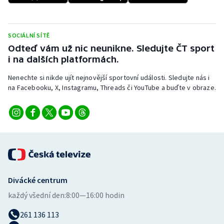
Stolní tenis
Triatlon
SOCIÁLNÍ SÍTĚ
Odteď vám už nic neunikne. Sledujte ČT sport
Veslování
i na dalších platformách.
Nenechte si nikde ujít nejnovější sportovní události. Sledujte nás i
Vodní slalom
na Facebooku, X, Instagramu, Threads či YouTube a buďte v obraze.
Volejbal
Ostatní
Divácké centrum
každý všední den:
8:00—16:00 hodin
261 136 113