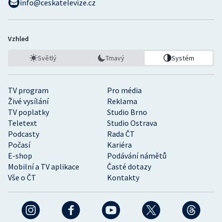
info@ceskatelevize.cz
Vzhled
Světlý
Tmavý
Systém
TV program
Pro média
Živé vysílání
Reklama
TV poplatky
Studio Brno
Teletext
Studio Ostrava
Podcasty
Rada ČT
Počasí
Kariéra
E-shop
Podávání námětů
Mobilní a TV aplikace
Časté dotazy
Vše o ČT
Kontakty