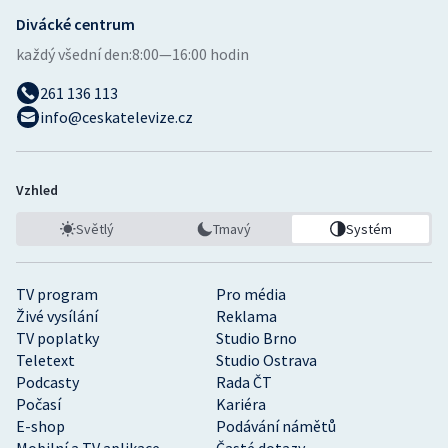
Divácké centrum
Gymnastika
každý všední den:
8:00—16:00 hodin
261 136 113
Házená
info@ceskatelevize.cz
Jezdectví
Judo
Vzhled
Světlý
Tmavý
Systém
Krasobruslení
Lezení
TV program
Pro média
Živé vysílání
Reklama
Lyže a snowboard
TV poplatky
Studio Brno
Teletext
Studio Ostrava
Podcasty
Rada ČT
Moderní pětiboj
Počasí
Kariéra
E-shop
Podávání námětů
Motorsport
Mobilní a TV aplikace
Časté dotazy