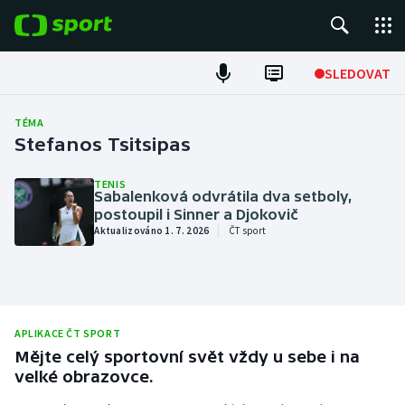
POPULÁRNÍ
SLEDOVAT
Fotbal
TÉMA
Stefanos Tsitsipas
Hokej
TENIS
Sabalenková odvrátila dva setboly,
Tenis
postoupil i Sinner a Djokovič
|
Aktualizováno 1. 7. 2026
ČT sport
Atletika
Cyklistika
DALŠÍ SPORTY
APLIKACE ČT SPORT
Mějte celý sportovní svět vždy u sebe i na
Americký fotbal
NEPŘEHLÉDNĚTE
velké obrazovce.