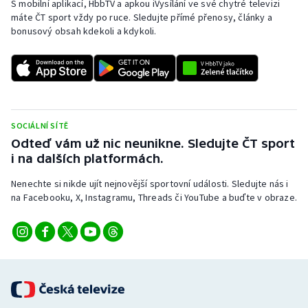
S mobilní aplikací, HbbTV a apkou iVysílání ve své chytré televizi
Baseball a softbal
Soutěže
máte ČT sport vždy po ruce. Sledujte přímé přenosy, články a
bonusový obsah kdekoli a kdykoli.
Basketbal
Historické návraty
Biatlon
Aplikace ČT sport
Boby a skeleton
AZ kvíz
SOCIÁLNÍ SÍTĚ
Box
Odteď vám už nic neunikne. Sledujte ČT sport
i na dalších platformách.
Curling
Nenechte si nikde ujít nejnovější sportovní události. Sledujte nás i
na Facebooku, X, Instagramu, Threads či YouTube a buďte v obraze.
Dostihy
Florbal
Futsal
Golf