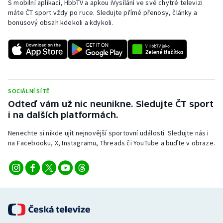
S mobilní aplikací, HbbTV a apkou iVysílání ve své chytré televizi
Baseball a softbal
Soutěže
máte ČT sport vždy po ruce. Sledujte přímé přenosy, články a
bonusový obsah kdekoli a kdykoli.
Basketbal
Historické návraty
Biatlon
Aplikace ČT sport
Boby a skeleton
AZ kvíz
SOCIÁLNÍ SÍTĚ
Box
Odteď vám už nic neunikne. Sledujte ČT sport
i na dalších platformách.
Curling
Nenechte si nikde ujít nejnovější sportovní události. Sledujte nás i
na Facebooku, X, Instagramu, Threads či YouTube a buďte v obraze.
Dostihy
Florbal
Futsal
Golf