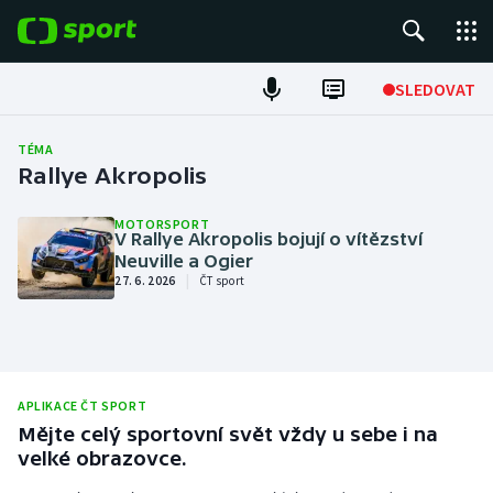
POPULÁRNÍ
SLEDOVAT
Fotbal
TÉMA
Rallye Akropolis
Hokej
MOTORSPORT
V Rallye Akropolis bojují o vítězství
Tenis
Neuville a Ogier
|
27. 6. 2026
ČT sport
Atletika
Cyklistika
DALŠÍ SPORTY
APLIKACE ČT SPORT
Mějte celý sportovní svět vždy u sebe i na
Americký fotbal
NEPŘEHLÉDNĚTE
velké obrazovce.