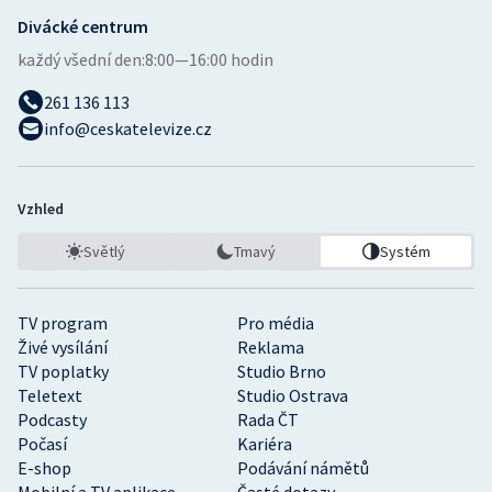
Divácké centrum
Gymnastika
každý všední den:
8:00—16:00 hodin
261 136 113
Házená
info@ceskatelevize.cz
Jezdectví
Judo
Vzhled
Světlý
Tmavý
Systém
Krasobruslení
Lezení
TV program
Pro média
Živé vysílání
Reklama
Lyže a snowboard
TV poplatky
Studio Brno
Teletext
Studio Ostrava
Podcasty
Rada ČT
Moderní pětiboj
Počasí
Kariéra
E-shop
Podávání námětů
Motorsport
Mobilní a TV aplikace
Časté dotazy