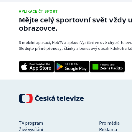
Curling
APLIKACE ČT SPORT
Dostihy
Mějte celý sportovní svět vždy u
obrazovce.
Florbal
S mobilní aplikací, HbbTV a apkou iVysílání ve své chytré telev
Futsal
Sledujte přímé přenosy, články a bonusový obsah kdekoli a kd
Golf
Gymnastika
TV program
Pro média
Živé vysílání
Reklama