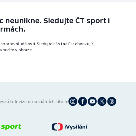
 neunikne. Sledujte ČT sport i
ormách.
 sportovní události. Sledujte nás i na Facebooku, X,
a buďte v obraze.
eská televize na sociálních sítích: