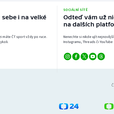
Moderní pětiboj
Triatlon
SOCIÁLNÍ SÍTĚ
Motorsport
Veslování
 sebe i na velké
Odteď vám už nic
na dalších platf
Olympijské hry
Vodní slalom
izi máte ČT sport vždy po ruce.
Nenechte si nikde ujít nejnovější
Parasport
Volejbal
ykoli.
Instagramu, Threads či YouTube 
Plavání
Ostatní
Plážový volejbal
Č