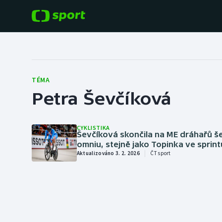
POPULÁRNÍ
DALŠÍ SPORTY
Fotbal
Americký fotbal
TÉMA
Petra Ševčíková
Hokej
Baseball a softbal
Tenis
Basketbal
CYKLISTIKA
Ševčíková skončila na ME dráhařů š
Atletika
omniu, stejně jako Topinka ve sprint
|
Biatlon
Aktualizováno 3. 2. 2026
ČT sport
Cyklistika
Boby a skeleton
Box