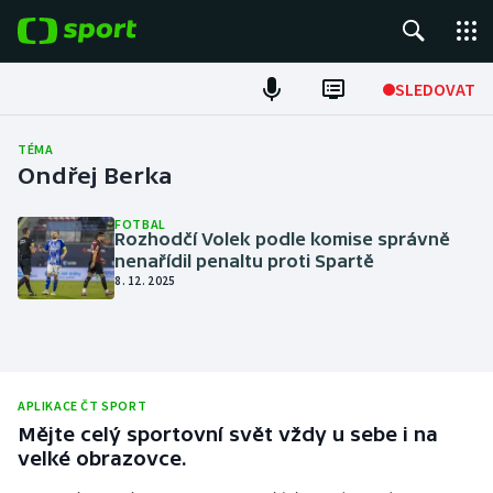
POPULÁRNÍ
SLEDOVAT
Fotbal
TÉMA
Ondřej Berka
Hokej
FOTBAL
Rozhodčí Volek podle komise správně
Tenis
nenařídil penaltu proti Spartě
8. 12. 2025
Atletika
Cyklistika
DALŠÍ SPORTY
APLIKACE ČT SPORT
Mějte celý sportovní svět vždy u sebe i na
Americký fotbal
NEPŘEHLÉDNĚTE
velké obrazovce.