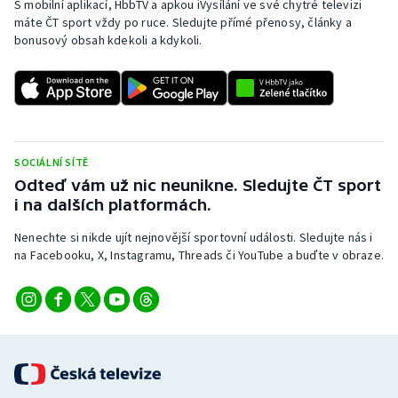
S mobilní aplikací, HbbTV a apkou iVysílání ve své chytré televizi
Baseball a softbal
Soutěže
máte ČT sport vždy po ruce. Sledujte přímé přenosy, články a
bonusový obsah kdekoli a kdykoli.
Basketbal
Historické návraty
Biatlon
Aplikace ČT sport
Boby a skeleton
AZ kvíz
SOCIÁLNÍ SÍTĚ
Box
Odteď vám už nic neunikne. Sledujte ČT sport
i na dalších platformách.
Curling
Nenechte si nikde ujít nejnovější sportovní události. Sledujte nás i
na Facebooku, X, Instagramu, Threads či YouTube a buďte v obraze.
Dostihy
Florbal
Futsal
Golf