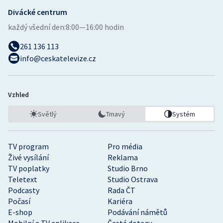
Divácké centrum
Gymnastika
každý všední den:
8:00—16:00 hodin
261 136 113
Házená
info@ceskatelevize.cz
Jezdectví
Judo
Vzhled
Světlý
Tmavý
Systém
Krasobruslení
Lezení
TV program
Pro média
Živé vysílání
Reklama
Lyže a snowboard
TV poplatky
Studio Brno
Teletext
Studio Ostrava
Podcasty
Rada ČT
Moderní pětiboj
Počasí
Kariéra
E-shop
Podávání námětů
Motorsport
Mobilní a TV aplikace
Časté dotazy