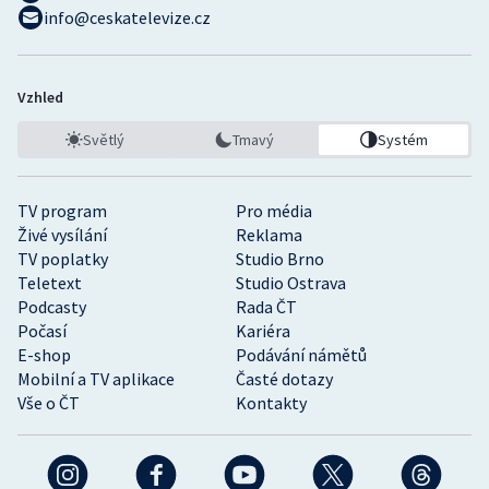
info@ceskatelevize.cz
Vzhled
Světlý
Tmavý
Systém
TV program
Pro média
Živé vysílání
Reklama
TV poplatky
Studio Brno
Teletext
Studio Ostrava
Podcasty
Rada ČT
Počasí
Kariéra
E-shop
Podávání námětů
Mobilní a TV aplikace
Časté dotazy
Vše o ČT
Kontakty