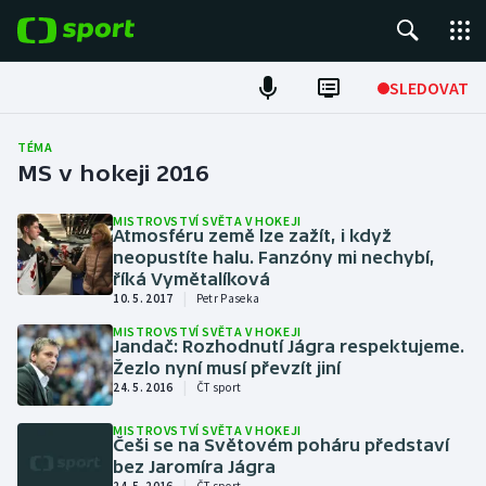
POPULÁRNÍ
SLEDOVAT
Fotbal
TÉMA
MS v hokeji 2016
Hokej
MISTROVSTVÍ SVĚTA V HOKEJI
Atmosféru země lze zažít, i když
Tenis
neopustíte halu. Fanzóny mi nechybí,
říká Vymětalíková
Atletika
|
10. 5. 2017
Petr Paseka
MISTROVSTVÍ SVĚTA V HOKEJI
Cyklistika
Jandač: Rozhodnutí Jágra respektujeme.
Žezlo nyní musí převzít jiní
|
24. 5. 2016
ČT sport
DALŠÍ SPORTY
MISTROVSTVÍ SVĚTA V HOKEJI
Češi se na Světovém poháru představí
Americký fotbal
NEPŘEHLÉDNĚTE
bez Jaromíra Jágra
|
24. 5. 2016
ČT sport