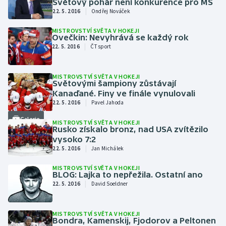
Světový pohár není konkurence pro MS
|
22. 5. 2016
Ondřej Nováček
Olympijské hry
MISTROVSTVÍ SVĚTA V HOKEJI
Ovečkin: Nevyhrává se každý rok
Parasport
|
22. 5. 2016
ČT sport
Plavání
MISTROVSTVÍ SVĚTA V HOKEJI
Světovými šampiony zůstávají
Plážový volejbal
Kanaďané. Finy ve finále vynulovali
|
22. 5. 2016
Pavel Jahoda
Ragby
Galerie
MISTROVSTVÍ SVĚTA V HOKEJI
Rusko získalo bronz, nad USA zvítězilo
Rychlobruslení
vysoko 7:2
|
22. 5. 2016
Jan Michálek
Rychlostní kanoistika
MISTROVSTVÍ SVĚTA V HOKEJI
BLOG: Lajka to nepřežila. Ostatní ano
|
Short track
22. 5. 2016
David Soeldner
Sportovní střelba
MISTROVSTVÍ SVĚTA V HOKEJI
Bondra, Kamenskij, Fjodorov a Peltonen