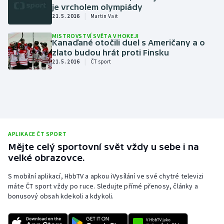
je vrcholem olympiády
|
21. 5. 2016
Martin Vait
MISTROVSTVÍ SVĚTA V HOKEJI
Kanaďané otočili duel s Američany a o
zlato budou hrát proti Finsku
|
21. 5. 2016
ČT sport
APLIKACE ČT SPORT
Mějte celý sportovní svět vždy u sebe i na
velké obrazovce.
S mobilní aplikací, HbbTV a apkou iVysílání ve své chytré televizi
máte ČT sport vždy po ruce. Sledujte přímé přenosy, články a
bonusový obsah kdekoli a kdykoli.