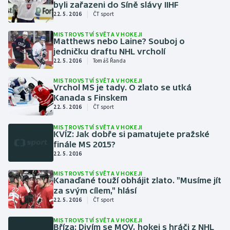
byli zařazeni do Síně slávy IIHF
Stolní tenis
|
22. 5. 2016
ČT sport
Triatlon
MISTROVSTVÍ SVĚTA V HOKEJI
Matthews nebo Laine? Souboj o
jedničku draftu NHL vrcholí
Veslování
|
22. 5. 2016
Tomáš Řanda
Vodní slalom
MISTROVSTVÍ SVĚTA V HOKEJI
Vrchol MS je tady. O zlato se utká
Kanada s Finskem
Volejbal
|
22. 5. 2016
ČT sport
MISTROVSTVÍ SVĚTA V HOKEJI
Ostatní
KVÍZ: Jak dobře si pamatujete pražské
finále MS 2015?
22. 5. 2016
MISTROVSTVÍ SVĚTA V HOKEJI
Kanaďané touží obhájit zlato. "Musíme jít
za svým cílem," hlásí
|
22. 5. 2016
ČT sport
MISTROVSTVÍ SVĚTA V HOKEJI
Bříza: Divím se MOV, hokej s hráči z NHL