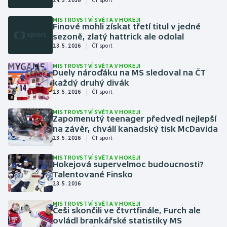
Baseball a softbal
Soutěže
MISTROVSTVÍ SVĚTA V HOKEJI
Finové mohli získat třetí titul v jedné
Basketbal
Historické návraty
sezoně, zlatý hattrick ale odolal
|
23. 5. 2016
ČT sport
Biatlon
Aplikace ČT sport
MISTROVSTVÍ SVĚTA V HOKEJI
Duely nároďáku na MS sledoval na ČT
Boby a skeleton
AZ kvíz
každý druhý divák
|
23. 5. 2016
ČT sport
Box
MISTROVSTVÍ SVĚTA V HOKEJI
Zapomenutý teenager předvedl nejlepší
Curling
na závěr, chválí kanadský tisk McDavida
|
23. 5. 2016
ČT sport
Dostihy
MISTROVSTVÍ SVĚTA V HOKEJI
Hokejová supervelmoc budoucnosti?
Talentované Finsko
Florbal
23. 5. 2016
Futsal
MISTROVSTVÍ SVĚTA V HOKEJI
Češi skončili ve čtvrtfinále, Furch ale
ovládl brankářské statistiky MS
Golf