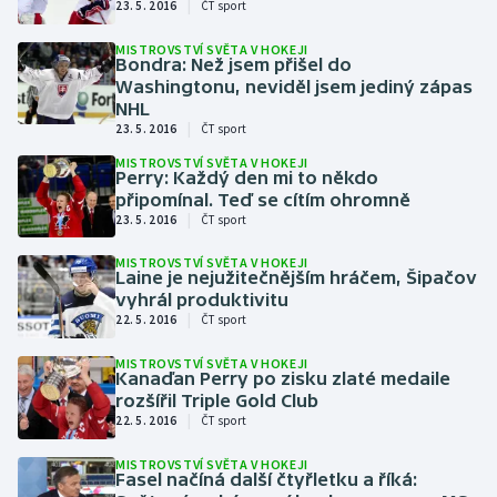
|
23. 5. 2016
ČT sport
Gymnastika
MISTROVSTVÍ SVĚTA V HOKEJI
Bondra: Než jsem přišel do
Washingtonu, neviděl jsem jediný zápas
Házená
NHL
|
23. 5. 2016
ČT sport
Jezdectví
MISTROVSTVÍ SVĚTA V HOKEJI
Perry: Každý den mi to někdo
připomínal. Teď se cítím ohromně
Judo
|
23. 5. 2016
ČT sport
Krasobruslení
MISTROVSTVÍ SVĚTA V HOKEJI
Laine je nejužitečnějším hráčem, Šipačov
vyhrál produktivitu
Lezení
|
22. 5. 2016
ČT sport
MISTROVSTVÍ SVĚTA V HOKEJI
Lyže a snowboard
Kanaďan Perry po zisku zlaté medaile
rozšířil Triple Gold Club
|
22. 5. 2016
ČT sport
Moderní pětiboj
MISTROVSTVÍ SVĚTA V HOKEJI
Motorsport
Fasel načíná další čtyřletku a říká: