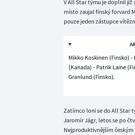
V All Star týmu je doplnil ji
místo zaujal finský forvard M
pouze jeden zástupce vítěz
Al
Mikko Koskinen (Finsko) -
(Kanada) - Patrik Laine (F
Granlund (Finsko).
Zatímco loni se do All Star
Jaromír Jágr, letos se po čt
Nejproduktivnějším českým h