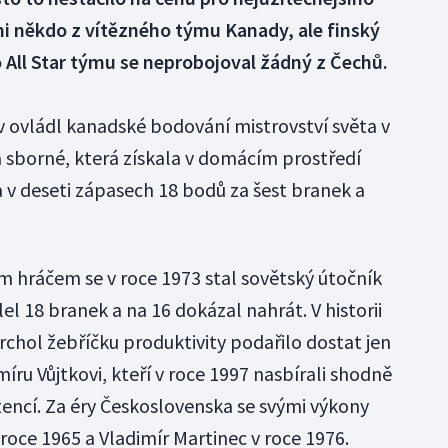
ani někdo z vítězného týmu Kanady, ale finský
 All Star týmu se neprobojoval žádný z Čechů.
 ovládl kanadské bodování mistrovství světa v
 sborné, která získala v domácím prostředí
 v deseti zápasech 18 bodů za šest branek a
ím hráčem se v roce 1973 stal sovětský útočník
lel 18 branek a na 16 dokázal nahrát. V historii
chol žebříčku produktivity podařilo dostat jen
íru Vůjtkovi, kteří v roce 1997 nasbírali shodně
tencí. Za éry Československa se svými výkony
 roce 1965 a Vladimír Martinec v roce 1976.