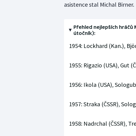
asistence stal Michal Birner
Přehled nejlepších hráčů 
útočník):
1954: Lockhard (Kan.), Bjö
1955: Rigazio (USA), Gut (Č
1956: Ikola (USA), Sologu
1957: Straka (ČSSR), Solo
1958: Nadrchal (ČSSR), Tr