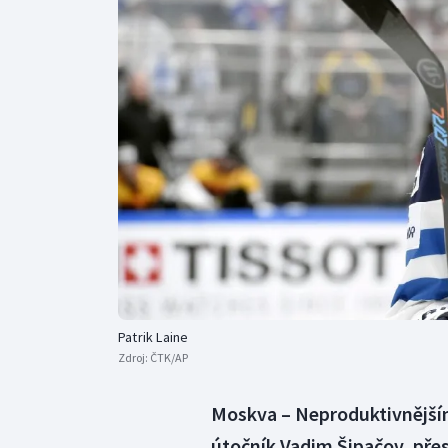
Curling
Dostihy
Florbal
Futsal
Golf
Gymnastika
Patrik Laine
Zdroj:
ČTK/AP
Moskva – Neproduktivnější
útočník Vadim Šipačov, přes