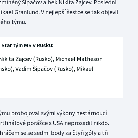
ž zmíněný Šipačov a bek Nikita Zajcev. Poslední
ikael Granlund. V nejlepší šestce se tak objevil
ného týmu.
l Star tým MS v Rusku:
 Nikita Zajcev (Rusko), Michael Matheson
insko), Vadim Šipačov (Rusko), Mikael
 týmu probojoval svými výkony nestárnoucí
vrtfinálové porážce s USA neprosadil nikdo.
ráčem se se sedmi body za čtyři góly a tři