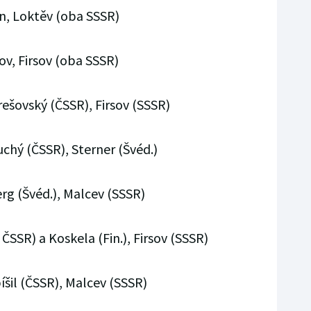
in, Loktěv (oba SSSR)
ov, Firsov (oba SSSR)
rešovský (ČSSR), Firsov (SSSR)
uchý (ČSSR), Sterner (Švéd.)
erg (Švéd.), Malcev (SSSR)
ČSSR) a Koskela (Fin.), Firsov (SSSR)
íšil (ČSSR), Malcev (SSSR)