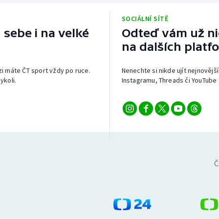
Moderní pětiboj
Triatlon
SOCIÁLNÍ SÍTĚ
Motorsport
Veslování
 sebe i na velké
Odteď vám už nic
na dalších platf
Olympijské hry
Vodní slalom
izi máte ČT sport vždy po ruce.
Nenechte si nikde ujít nejnovější
Parasport
Volejbal
ykoli.
Instagramu, Threads či YouTube 
Plavání
Ostatní
Plážový volejbal
Č