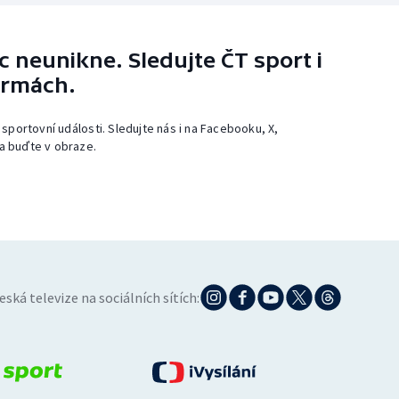
 neunikne. Sledujte ČT sport i
ormách.
 sportovní události. Sledujte nás i na Facebooku, X,
a buďte v obraze.
eská televize na sociálních sítích: