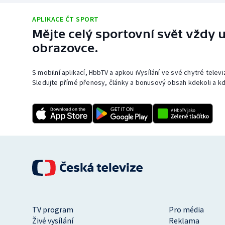
Curling
APLIKACE ČT SPORT
Dostihy
Mějte celý sportovní svět vždy u
obrazovce.
Florbal
S mobilní aplikací, HbbTV a apkou iVysílání ve své chytré telev
Futsal
Sledujte přímé přenosy, články a bonusový obsah kdekoli a kd
Golf
Gymnastika
TV program
Pro média
Živé vysílání
Reklama