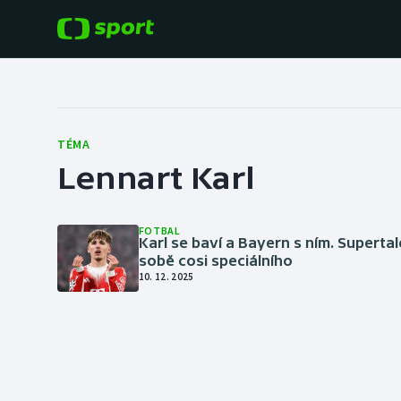
POPULÁRNÍ
DALŠÍ SPORTY
Fotbal
Americký fotbal
TÉMA
Lennart Karl
Hokej
Baseball a softbal
Tenis
Basketbal
FOTBAL
Karl se baví a Bayern s ním. Superta
Atletika
sobě cosi speciálního
Biatlon
10. 12. 2025
Cyklistika
Boby a skeleton
Box