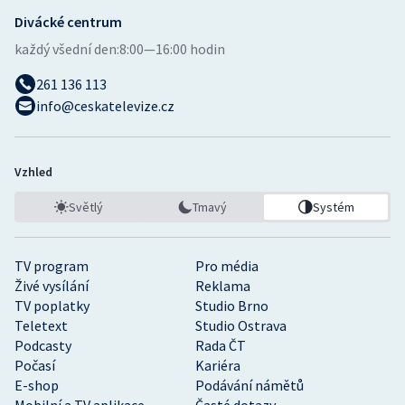
Divácké centrum
Gymnastika
každý všední den:
8:00—16:00 hodin
261 136 113
Házená
info@ceskatelevize.cz
Jezdectví
Judo
Vzhled
Světlý
Tmavý
Systém
Krasobruslení
Lezení
TV program
Pro média
Živé vysílání
Reklama
Lyže a snowboard
TV poplatky
Studio Brno
Teletext
Studio Ostrava
Podcasty
Rada ČT
Moderní pětiboj
Počasí
Kariéra
E-shop
Podávání námětů
Motorsport
Mobilní a TV aplikace
Časté dotazy