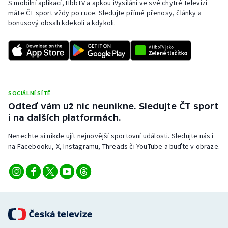
S mobilní aplikací, HbbTV a apkou iVysílání ve své chytré televizi
Baseball a softbal
Soutěže
máte ČT sport vždy po ruce. Sledujte přímé přenosy, články a
bonusový obsah kdekoli a kdykoli.
Basketbal
Historické návraty
Biatlon
Aplikace ČT sport
Boby a skeleton
AZ kvíz
SOCIÁLNÍ SÍTĚ
Box
Odteď vám už nic neunikne. Sledujte ČT sport
i na dalších platformách.
Curling
Nenechte si nikde ujít nejnovější sportovní události. Sledujte nás i
na Facebooku, X, Instagramu, Threads či YouTube a buďte v obraze.
Dostihy
Florbal
Futsal
Golf