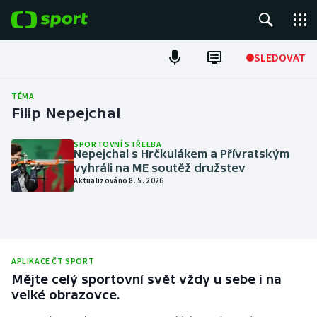
POPULÁRNÍ
SLEDOVAT
Fotbal
TÉMA
Filip Nepejchal
Hokej
SPORTOVNÍ STŘELBA
Nepejchal s Hrčkulákem a Přívratským
Tenis
vyhráli na ME soutěž družstev
Aktualizováno 8. 5. 2026
Atletika
Cyklistika
DALŠÍ SPORTY
APLIKACE ČT SPORT
Mějte celý sportovní svět vždy u sebe i na
Americký fotbal
NEPŘEHLÉDNĚTE
velké obrazovce.